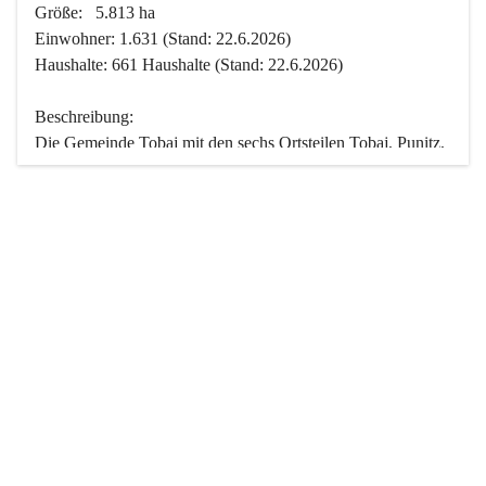
Größe:   5.813 ha
Einwohner: 1.631 (Stand: 22.6.2026)
Haushalte: 661 Haushalte (Stand: 22.6.2026)
Beschreibung:
Die Gemeinde Tobaj mit den sechs Ortsteilen Tobaj, Punitz, 
Deutsch Tschantschendorf, Kroatisch Tschantschendorf, 
Hasendorf und Tudersdorf ist eine der flächengrößten 
Gemeinden des Burgenlandes. Ein Großteil der Fläche ist 
mit Wald bedeckt. Fünf Ortsteile liegen im Stremtal, die 
Streusiedlung Punitz liegt zwischen dem Strem- und dem 
Pinkatal.
Besonders charakteristisch ist das reichhaltige und 
vielfältige Vereinsleben. Das kulturelle und gesellschaftliche 
Leben wird weitgehend von diesen Vereinen und deren 
Veranstaltungen geprägt.
Der größte Reichtum der Gemeinde liegt in der idyllischen 