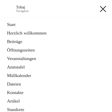
Tobaj
Navigation
Tobaj
Start
Herzlich willkommen
öffnet
Daten & Fakten
Beiträge
in
Externe Webseite
neuem
Öffnungszeiten
Tab
Formulare
2 Schnellzugriffe
Veranstaltungen
Amtstafel
+3
Müllkalender
Dateien
Kontakte
Artikel
Hauptadresse
Standorte