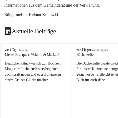
Informationen aus dem Gemeinderat und der Verwaltung. 
Bürgermeister Helmut Kopeszki
Aktuelle Beiträge
T
T
vor 1 Tag
vor 5 Tagen
Jubiläum
Ankündigung
o
o
Liebes Brautpaar Melanie & Markus!
Bücherzelle
b
b
Herzlichen Glückwunsch zur Hochzeit!
Die Bücherzelle wurde wiede
a
a
j
j
Möge eure Liebe euch stets begleiten, 
für unsere Kleinen neu aufge
euch Kraft geben und euer Zuhause zu 
gerne vorbei, vielleicht ist e
einem Ort des Glücks machen.
Buch für euch dabei!
Leider wurde die Bücherzelle
die Entsorgung von alten 
Katalogen/Prospekten/Zeitsch
teilweise in ausländischer S