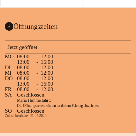
auch einer alten, nicht funkt
Wanduhr (!) benutzt und mu
ausgeräumt werden.
Das Gemeindeamt freut sich 
Öffnungszeiten
Spende >lesenswerter< Büch
Zeitschriften. Bitte geben Si
im Gemeindeamt ab, damit d
Jetzt geöffnet
vorsortiert in die Bücherzel
MO
08:00
-
12:00
werden können.
13:00
-
16:00
Gleichzeitig möchten wir uns
DI
08:00
-
12:00
MI
08:00
-
12:00
sehr herzlich bedanken, die b
DO
08:00
-
12:00
tolle Bücher spendiert haben
13:00
-
16:00
FR
08:00
-
12:00
SA
Geschlossen
Mariä Himmelfahrt:
Die Öffnungszeiten können an diesem Feiertag abweichen.
SO
Geschlossen
Zuletzt bearbeitet: 21.04.2026