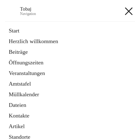
Tobaj
Navigation
Tobaj
Start
Herzlich willkommen
öffnet
Daten & Fakten
Beiträge
in
Externe Webseite
neuem
Öffnungszeiten
Tab
Formulare
2 Schnellzugriffe
Veranstaltungen
Amtstafel
+3
Müllkalender
Dateien
Kontakte
Artikel
Hauptadresse
Standorte