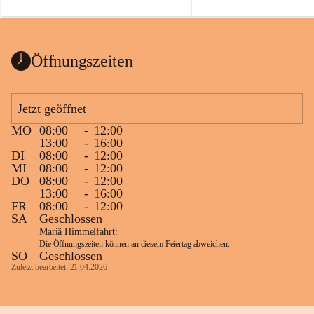
auch einer alten, nicht funkt
Wanduhr (!) benutzt und mu
ausgeräumt werden.
Das Gemeindeamt freut sich 
Öffnungszeiten
Spende >lesenswerter< Büch
Zeitschriften. Bitte geben Si
im Gemeindeamt ab, damit d
Jetzt geöffnet
vorsortiert in die Bücherzel
MO
08:00
-
12:00
werden können.
13:00
-
16:00
Gleichzeitig möchten wir uns
DI
08:00
-
12:00
MI
08:00
-
12:00
sehr herzlich bedanken, die b
DO
08:00
-
12:00
tolle Bücher spendiert haben
13:00
-
16:00
FR
08:00
-
12:00
SA
Geschlossen
Mariä Himmelfahrt:
Die Öffnungszeiten können an diesem Feiertag abweichen.
SO
Geschlossen
Zuletzt bearbeitet: 21.04.2026