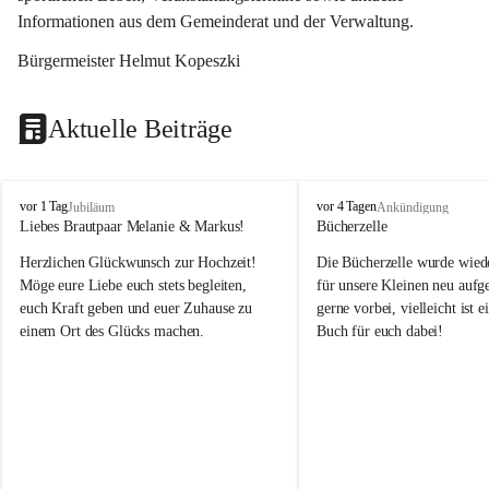
Informationen aus dem Gemeinderat und der Verwaltung. 
Bürgermeister Helmut Kopeszki
Aktuelle Beiträge
T
T
vor 1 Tag
vor 4 Tagen
Jubiläum
Ankündigung
o
o
Liebes Brautpaar Melanie & Markus!
Bücherzelle
b
b
Herzlichen Glückwunsch zur Hochzeit!
Die Bücherzelle wurde wiede
a
a
j
j
Möge eure Liebe euch stets begleiten, 
für unsere Kleinen neu aufge
euch Kraft geben und euer Zuhause zu 
gerne vorbei, vielleicht ist e
einem Ort des Glücks machen.
Buch für euch dabei!
Leider wurde die Bücherzelle
die Entsorgung von alten 
Katalogen/Prospekten/Zeitsch
teilweise in ausländischer S