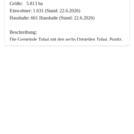
Größe:   5.813 ha
Einwohner: 1.631 (Stand: 22.6.2026)
Haushalte: 661 Haushalte (Stand: 22.6.2026)
Beschreibung:
Die Gemeinde Tobaj mit den sechs Ortsteilen Tobaj, Punitz, 
Deutsch Tschantschendorf, Kroatisch Tschantschendorf, 
Hasendorf und Tudersdorf ist eine der flächengrößten 
Gemeinden des Burgenlandes. Ein Großteil der Fläche ist 
mit Wald bedeckt. Fünf Ortsteile liegen im Stremtal, die 
Streusiedlung Punitz liegt zwischen dem Strem- und dem 
Pinkatal.
Besonders charakteristisch ist das reichhaltige und 
vielfältige Vereinsleben. Das kulturelle und gesellschaftliche 
Leben wird weitgehend von diesen Vereinen und deren 
Veranstaltungen geprägt.
Der größte Reichtum der Gemeinde liegt in der idyllischen 