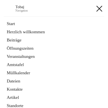
Tobaj
Navigation
Tobaj
Start
Herzlich willkommen
öffnet
Daten & Fakten
Beiträge
in
Externe Webseite
neuem
Öffnungszeiten
Tab
Formulare
2 Schnellzugriffe
Veranstaltungen
Amtstafel
+3
Müllkalender
Dateien
Kontakte
Artikel
Hauptadresse
Standorte