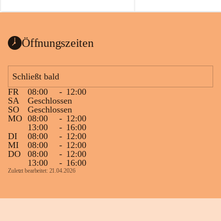
auch einer alten, nicht funktionierenden 
Zum 60. Geburtstag wünsche
Wanduhr (!) benutzt und musste 
Gesundheit, Gelassenheit un
ausgeräumt werden.
Portion Lebenslust.
Das Gemeindeamt freut sich sehr über die 
Öffnungszeiten
Spende >lesenswerter< Bücher und 
Zeitschriften. Bitte geben Sie diese aber 
im Gemeindeamt ab, damit diese Bücher 
Schließt bald
vorsortiert in die Bücherzelle eingeräumt 
FR
08:00
-
12:00
werden können.
SA
Geschlossen
Gleichzeitig möchten wir uns bei all Jenen 
SO
Geschlossen
MO
08:00
-
12:00
sehr herzlich bedanken, die bereits viele 
13:00
-
16:00
tolle Bücher spendiert haben.
DI
08:00
-
12:00
MI
08:00
-
12:00
DO
08:00
-
12:00
13:00
-
16:00
Zuletzt bearbeitet: 21.04.2026