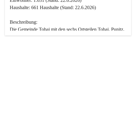
Einwohner: 1.631 (Stand: 22.6.2026)
Haushalte: 661 Haushalte (Stand: 22.6.2026)
Beschreibung:
Die Gemeinde Tobaj mit den sechs Ortsteilen Tobaj, Punitz, 
Deutsch Tschantschendorf, Kroatisch Tschantschendorf, 
Hasendorf und Tudersdorf ist eine der flächengrößten 
Gemeinden des Burgenlandes. Ein Großteil der Fläche ist 
mit Wald bedeckt. Fünf Ortsteile liegen im Stremtal, die 
Streusiedlung Punitz liegt zwischen dem Strem- und dem 
Pinkatal.
Besonders charakteristisch ist das reichhaltige und 
vielfältige Vereinsleben. Das kulturelle und gesellschaftliche 
Leben wird weitgehend von diesen Vereinen und deren 
Veranstaltungen geprägt.
Der größte Reichtum der Gemeinde liegt in der idyllischen 
Landschaft und der intakten Natur. Basierend darauf sowie 
den Freizeitangeboten, wie Wandern, Reiten, Radfahren, 