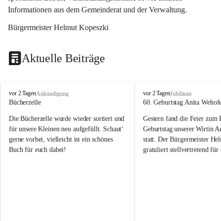
Informationen aus dem Gemeinderat und der Verwaltung. 
Bürgermeister Helmut Kopeszki
Aktuelle Beiträge
T
T
vor 2 Tagen
vor 2 Tagen
Ankündigung
Jubiläum
o
o
Bücherzelle
60. Geburtstag Anita Wehof
b
b
Die Bücherzelle wurde wieder sortiert und 
Gestern fand die Feier zum
a
a
j
j
für unsere Kleinen neu aufgefüllt. Schaut‘ 
Geburtstag unserer Wirtin A
gerne vorbei, vielleicht ist ein schönes 
statt. Der Bürgermeister He
Buch für euch dabei!
gratuliert stellvertretend fü
Tobaj sehr herzlich zu ihrem
Geburtstag.
Leider wurde die Bücherzelle zuletzt für 
Liebe Anita!
die Entsorgung von alten 
Katalogen/Prospekten/Zeitschriften, 
Die Jahre vergehen, doch dei
teilweise in ausländischer Sprache, sowie 
jung – und das ist das Schön