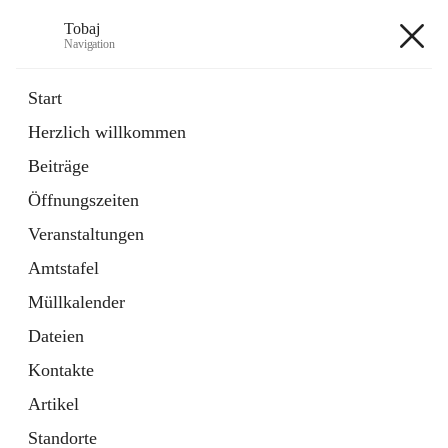
Tobaj
Navigation
Tobaj
Start
Herzlich willkommen
öffnet
Daten & Fakten
Beiträge
in
Externe Webseite
neuem
Öffnungszeiten
Tab
Formulare
2 Schnellzugriffe
Veranstaltungen
Amtstafel
+3
Müllkalender
Dateien
Kontakte
Artikel
Hauptadresse
Standorte