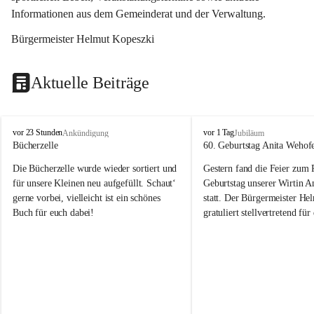
Informationen aus dem Gemeinderat und der Verwaltung. 
Bürgermeister Helmut Kopeszki
Aktuelle Beiträge
T
T
vor 23 Stunden
vor 1 Tag
Ankündigung
Jubiläum
o
o
Bücherzelle
60. Geburtstag Anita Wehof
b
b
Die Bücherzelle wurde wieder sortiert und 
Gestern fand die Feier zum
a
a
j
j
für unsere Kleinen neu aufgefüllt. Schaut‘ 
Geburtstag unserer Wirtin A
gerne vorbei, vielleicht ist ein schönes 
statt. Der Bürgermeister He
Buch für euch dabei!
gratuliert stellvertretend fü
Tobaj sehr herzlich zu ihrem
Geburtstag.
Leider wurde die Bücherzelle zuletzt für 
Liebe Anita!
die Entsorgung von alten 
Katalogen/Prospekten/Zeitschriften, 
Die Jahre vergehen, doch dei
teilweise in ausländischer Sprache, sowie 
jung – und das ist das Schön