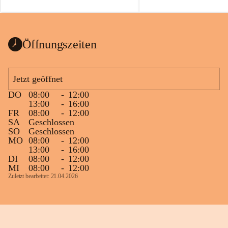
auch einer alten, nicht funktionierenden 
Zum 60. Geburtstag wünsche
Wanduhr (!) benutzt und musste 
Gesundheit, Gelassenheit un
ausgeräumt werden.
Portion Lebenslust.
Das Gemeindeamt freut sich sehr über die 
Öffnungszeiten
Spende >lesenswerter< Bücher und 
Zeitschriften. Bitte geben Sie diese aber 
im Gemeindeamt ab, damit diese Bücher 
Jetzt geöffnet
vorsortiert in die Bücherzelle eingeräumt 
DO
08:00
-
12:00
werden können.
13:00
-
16:00
Gleichzeitig möchten wir uns bei all Jenen 
FR
08:00
-
12:00
SA
Geschlossen
sehr herzlich bedanken, die bereits viele 
SO
Geschlossen
tolle Bücher spendiert haben.
MO
08:00
-
12:00
13:00
-
16:00
DI
08:00
-
12:00
MI
08:00
-
12:00
Zuletzt bearbeitet: 21.04.2026