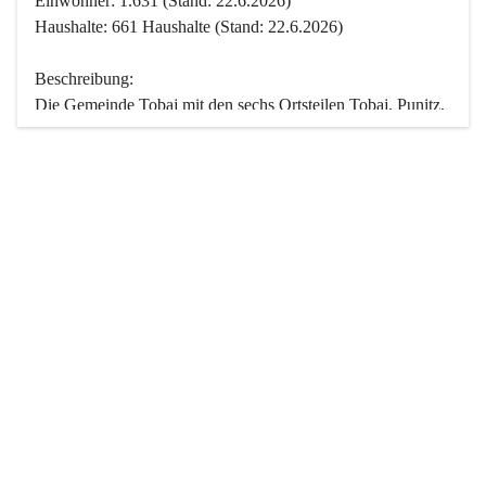
Einwohner: 1.631 (Stand: 22.6.2026)
Haushalte: 661 Haushalte (Stand: 22.6.2026)
Beschreibung:
Die Gemeinde Tobaj mit den sechs Ortsteilen Tobaj, Punitz, 
Deutsch Tschantschendorf, Kroatisch Tschantschendorf, 
Hasendorf und Tudersdorf ist eine der flächengrößten 
Gemeinden des Burgenlandes. Ein Großteil der Fläche ist 
mit Wald bedeckt. Fünf Ortsteile liegen im Stremtal, die 
Streusiedlung Punitz liegt zwischen dem Strem- und dem 
Pinkatal.
Besonders charakteristisch ist das reichhaltige und 
vielfältige Vereinsleben. Das kulturelle und gesellschaftliche 
Leben wird weitgehend von diesen Vereinen und deren 
Veranstaltungen geprägt.
Der größte Reichtum der Gemeinde liegt in der idyllischen 
Landschaft und der intakten Natur. Basierend darauf sowie 
den Freizeitangeboten, wie Wandern, Reiten, Radfahren, 