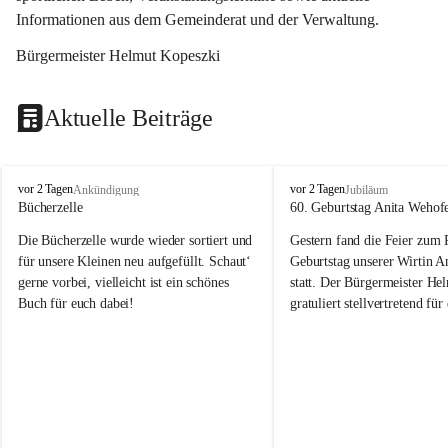
Informationen aus dem Gemeinderat und der Verwaltung. 
Bürgermeister Helmut Kopeszki
Aktuelle Beiträge
T
T
vor 2 Tagen
vor 2 Tagen
Ankündigung
Jubiläum
o
o
Bücherzelle
60. Geburtstag Anita Wehof
b
b
Die Bücherzelle wurde wieder sortiert und 
Gestern fand die Feier zum
a
a
j
j
für unsere Kleinen neu aufgefüllt. Schaut‘ 
Geburtstag unserer Wirtin A
gerne vorbei, vielleicht ist ein schönes 
statt. Der Bürgermeister He
Buch für euch dabei!
gratuliert stellvertretend fü
Tobaj sehr herzlich zu ihrem
Geburtstag.
Leider wurde die Bücherzelle zuletzt für 
Liebe Anita!
die Entsorgung von alten 
Katalogen/Prospekten/Zeitschriften, 
Die Jahre vergehen, doch dei
teilweise in ausländischer Sprache, sowie 
jung – und das ist das Schön