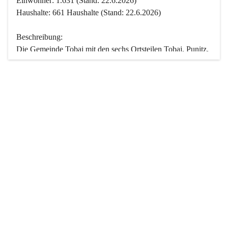
Einwohner: 1.631 (Stand: 22.6.2026)
Haushalte: 661 Haushalte (Stand: 22.6.2026)
Beschreibung:
Die Gemeinde Tobaj mit den sechs Ortsteilen Tobaj, Punitz, 
Deutsch Tschantschendorf, Kroatisch Tschantschendorf, 
Hasendorf und Tudersdorf ist eine der flächengrößten 
Gemeinden des Burgenlandes. Ein Großteil der Fläche ist 
mit Wald bedeckt. Fünf Ortsteile liegen im Stremtal, die 
Streusiedlung Punitz liegt zwischen dem Strem- und dem 
Pinkatal.
Besonders charakteristisch ist das reichhaltige und 
vielfältige Vereinsleben. Das kulturelle und gesellschaftliche 
Leben wird weitgehend von diesen Vereinen und deren 
Veranstaltungen geprägt.
Der größte Reichtum der Gemeinde liegt in der idyllischen 
Landschaft und der intakten Natur. Basierend darauf sowie 
den Freizeitangeboten, wie Wandern, Reiten, Radfahren, 