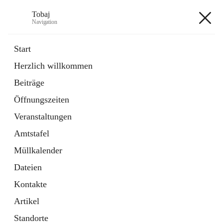
Tobaj
Navigation
Tobaj
Start
Herzlich willkommen
öffnet
Daten & Fakten
Beiträge
in
Externe Webseite
neuem
Öffnungszeiten
Tab
Formulare
2 Schnellzugriffe
Veranstaltungen
Amtstafel
+3
Müllkalender
Dateien
Kontakte
Artikel
Hauptadresse
Standorte