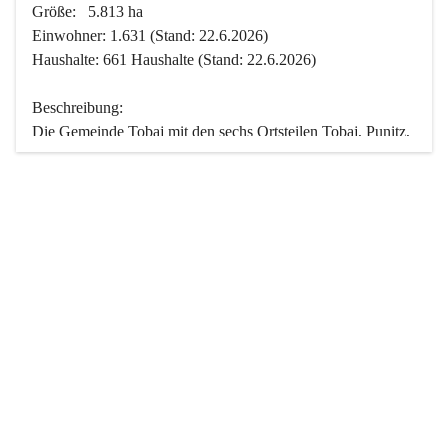
Größe:   5.813 ha
Einwohner: 1.631 (Stand: 22.6.2026)
Haushalte: 661 Haushalte (Stand: 22.6.2026)
Beschreibung:
Die Gemeinde Tobaj mit den sechs Ortsteilen Tobaj, Punitz, 
Deutsch Tschantschendorf, Kroatisch Tschantschendorf, 
Hasendorf und Tudersdorf ist eine der flächengrößten 
Gemeinden des Burgenlandes. Ein Großteil der Fläche ist 
mit Wald bedeckt. Fünf Ortsteile liegen im Stremtal, die 
Streusiedlung Punitz liegt zwischen dem Strem- und dem 
Pinkatal.
Besonders charakteristisch ist das reichhaltige und 
vielfältige Vereinsleben. Das kulturelle und gesellschaftliche 
Leben wird weitgehend von diesen Vereinen und deren 
Veranstaltungen geprägt.
Der größte Reichtum der Gemeinde liegt in der idyllischen 