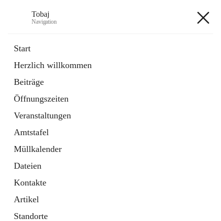
Tobaj
Navigation
Tobaj
Start
Herzlich willkommen
öffnet
Daten & Fakten
Beiträge
in
Externe Webseite
neuem
Öffnungszeiten
Tab
Formulare
2 Schnellzugriffe
Veranstaltungen
Amtstafel
+3
Müllkalender
Dateien
Kontakte
Artikel
Hauptadresse
Standorte