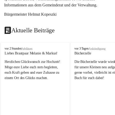
Informationen aus dem Gemeinderat und der Verwaltung. 
Bürgermeister Helmut Kopeszki
Aktuelle Beiträge
T
T
vor 2 Stunden
vor 3 Tagen
Jubiläum
Ankündigung
o
o
Liebes Brautpaar Melanie & Markus!
Bücherzelle
b
b
Herzlichen Glückwunsch zur Hochzeit!
Die Bücherzelle wurde wiede
a
a
j
j
Möge eure Liebe euch stets begleiten, 
für unsere Kleinen neu aufge
euch Kraft geben und euer Zuhause zu 
gerne vorbei, vielleicht ist e
einem Ort des Glücks machen.
Buch für euch dabei!
Leider wurde die Bücherzelle
die Entsorgung von alten 
Katalogen/Prospekten/Zeitsch
teilweise in ausländischer S