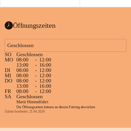
auch einer alten, nicht funkt
Wanduhr (!) benutzt und mu
ausgeräumt werden.
Das Gemeindeamt freut sich 
Öffnungszeiten
Spende >lesenswerter< Büch
Zeitschriften. Bitte geben Si
im Gemeindeamt ab, damit d
Geschlossen
vorsortiert in die Bücherzel
SO
Geschlossen
werden können.
MO
08:00
-
12:00
Gleichzeitig möchten wir uns
13:00
-
16:00
DI
08:00
-
12:00
sehr herzlich bedanken, die b
MI
08:00
-
12:00
tolle Bücher spendiert haben
DO
08:00
-
12:00
13:00
-
16:00
FR
08:00
-
12:00
SA
Geschlossen
Mariä Himmelfahrt:
Die Öffnungszeiten können an diesem Feiertag abweichen.
Zuletzt bearbeitet: 21.04.2026