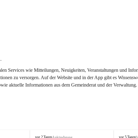
.
italen Services wie Mitteilungen, Neuigkeiten, Veranstaltungen und In
tionen zu versorgen. Auf der Website und in der App gibt es Wissenswe
sowie aktuelle Informationen aus dem Gemeinderat und der Verwaltung.
T
T
vor 2 Tagen
vor 5 Tagen
Ankündigung
V