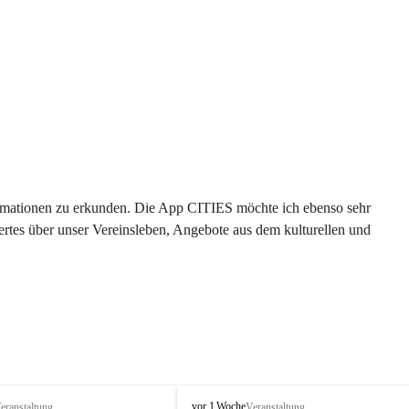
formationen zu erkunden. Die App CITIES möchte ich ebenso sehr 
rtes über unser Vereinsleben, Angebote aus dem kulturellen und 
 
T
vor 1 Woche
eranstaltung
Veranstaltung