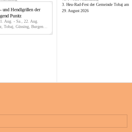
o
3. Heu-Rad-Fest der Gemeinde Tobaj am 
- und Hendlgrillen der 
b
21
29. August 2026
a
ugend Punitz
AU
j
G
21. Aug. - Sa., 22. Aug.
Punitz, Tobaj, Güssing, Burgenland, AUT