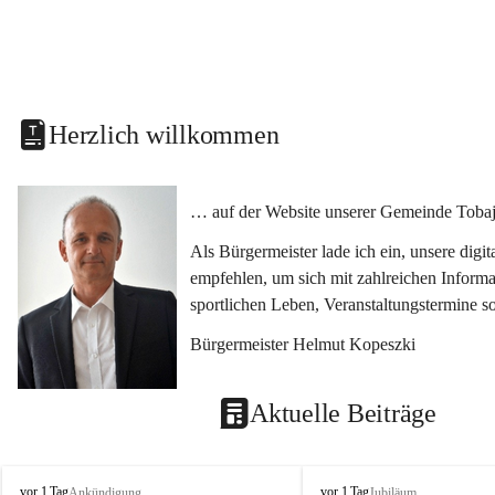
Herzlich willkommen
… auf der Website unserer Gemeinde Tobaj
Als Bürgermeister lade ich ein, unsere dig
empfehlen, um sich mit zahlreichen Informa
sportlichen Leben, Veranstaltungstermine 
Bürgermeister Helmut Kopeszki
Aktuelle Beiträge
T
T
vor 1 Tag
vor 1 Tag
Ankündigung
Jubiläum