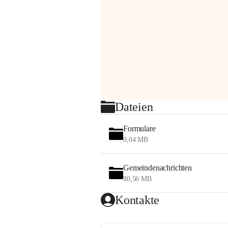
Dateien
Formulare
0,04 MB
Gemeindenachrichten
80,56 MB
Kontakte