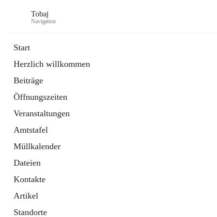
Tobaj
Navigation
Start
Herzlich willkommen
öffnet
Daten & Fakten
Beiträge
in
Externe Webseite
neuem
Öffnungszeiten
Tab
Formulare
2 Schnellzugriffe
Veranstaltungen
Amtstafel
Müllkalender
Dateien
Kontakte
Artikel
Standorte