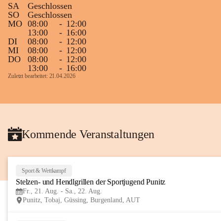
SA
Geschlossen
Gleichzeitig möchten wir uns bei all Jenen 
SO
Geschlossen
MO
08:00
-
12:00
sehr herzlich bedanken, die bereits viele 
13:00
-
16:00
tolle Bücher spendiert haben.
DI
08:00
-
12:00
MI
08:00
-
12:00
DO
08:00
-
12:00
13:00
-
16:00
Zuletzt bearbeitet: 21.04.2026
Kommende Veranstaltungen
Sport & Wettkampf
Stelzen- und Hendlgrillen der Sportjugend Punitz
Fr., 21. Aug. - Sa., 22. Aug.
Punitz, Tobaj, Güssing, Burgenland, AUT