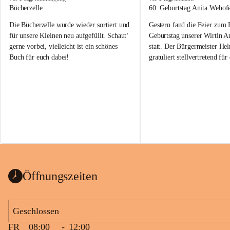
o
o
Bücherzelle
60. Geburtstag Anita Wehof
b
b
Die Bücherzelle wurde wieder sortiert und 
Gestern fand die Feier zum
a
a
j
j
für unsere Kleinen neu aufgefüllt. Schaut‘ 
Geburtstag unserer Wirtin A
gerne vorbei, vielleicht ist ein schönes 
statt. Der Bürgermeister He
Buch für euch dabei!
gratuliert stellvertretend fü
Tobaj sehr herzlich zu ihrem
Geburtstag.
Leider wurde die Bücherzelle zuletzt für 
Liebe Anita!
die Entsorgung von alten 
Katalogen/Prospekten/Zeitschriften, 
Die Jahre vergehen, doch dei
teilweise in ausländischer Sprache, sowie 
jung – und das ist das Schön
auch einer alten, nicht funktionierenden 
Zum 60. Geburtstag wünsche
Wanduhr (!) benutzt und musste 
Gesundheit, Gelassenheit un
ausgeräumt werden.
Portion Lebenslust.
Das Gemeindeamt freut sich sehr über die 
Öffnungszeiten
Spende >lesenswerter< Bücher und 
Zeitschriften. Bitte geben Sie diese aber 
im Gemeindeamt ab, damit diese Bücher 
Geschlossen
vorsortiert in die Bücherzelle eingeräumt 
FR
08:00
-
12:00
werden können.