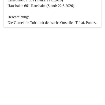
Einwohner: 1.631 (Stand: 22.6.2026)
Haushalte: 661 Haushalte (Stand: 22.6.2026)
Beschreibung:
Die Gemeinde Tobaj mit den sechs Ortsteilen Tobaj, Punitz, 
Deutsch Tschantschendorf, Kroatisch Tschantschendorf, 
Hasendorf und Tudersdorf ist eine der flächengrößten 
Gemeinden des Burgenlandes. Ein Großteil der Fläche ist 
mit Wald bedeckt. Fünf Ortsteile liegen im Stremtal, die 
Streusiedlung Punitz liegt zwischen dem Strem- und dem 
Pinkatal.
Besonders charakteristisch ist das reichhaltige und 
vielfältige Vereinsleben. Das kulturelle und gesellschaftliche 
Leben wird weitgehend von diesen Vereinen und deren 
Veranstaltungen geprägt.
Der größte Reichtum der Gemeinde liegt in der idyllischen 
Landschaft und der intakten Natur. Basierend darauf sowie 
den Freizeitangeboten, wie Wandern, Reiten, Radfahren, 