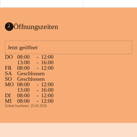
auch einer alten, nicht funktionierenden 
Zum 60. Geburtstag wünsche
Wanduhr (!) benutzt und musste 
Gesundheit, Gelassenheit un
ausgeräumt werden.
Portion Lebenslust.
Das Gemeindeamt freut sich sehr über die 
Öffnungszeiten
Spende >lesenswerter< Bücher und 
Zeitschriften. Bitte geben Sie diese aber 
im Gemeindeamt ab, damit diese Bücher 
Jetzt geöffnet
vorsortiert in die Bücherzelle eingeräumt 
DO
08:00
-
12:00
werden können.
13:00
-
16:00
Gleichzeitig möchten wir uns bei all Jenen 
FR
08:00
-
12:00
SA
Geschlossen
sehr herzlich bedanken, die bereits viele 
SO
Geschlossen
tolle Bücher spendiert haben.
MO
08:00
-
12:00
13:00
-
16:00
DI
08:00
-
12:00
MI
08:00
-
12:00
Zuletzt bearbeitet: 21.04.2026