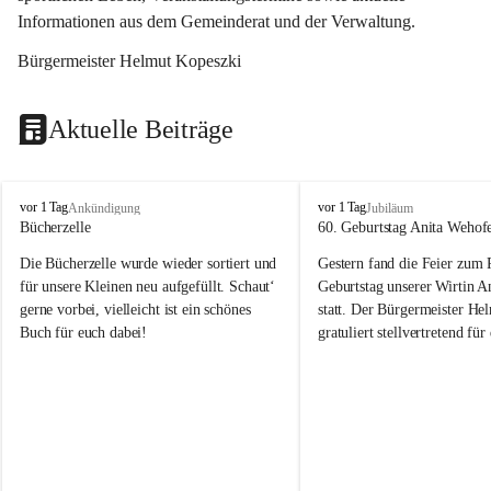
Informationen aus dem Gemeinderat und der Verwaltung. 
Bürgermeister Helmut Kopeszki
Aktuelle Beiträge
T
T
vor 1 Tag
vor 1 Tag
Ankündigung
Jubiläum
o
o
Bücherzelle
60. Geburtstag Anita Wehof
b
b
Die Bücherzelle wurde wieder sortiert und 
Gestern fand die Feier zum
a
a
j
j
für unsere Kleinen neu aufgefüllt. Schaut‘ 
Geburtstag unserer Wirtin A
gerne vorbei, vielleicht ist ein schönes 
statt. Der Bürgermeister He
Buch für euch dabei!
gratuliert stellvertretend fü
Tobaj sehr herzlich zu ihrem
Geburtstag.
Leider wurde die Bücherzelle zuletzt für 
Liebe Anita!
die Entsorgung von alten 
Katalogen/Prospekten/Zeitschriften, 
Die Jahre vergehen, doch dei
teilweise in ausländischer Sprache, sowie 
jung – und das ist das Schön