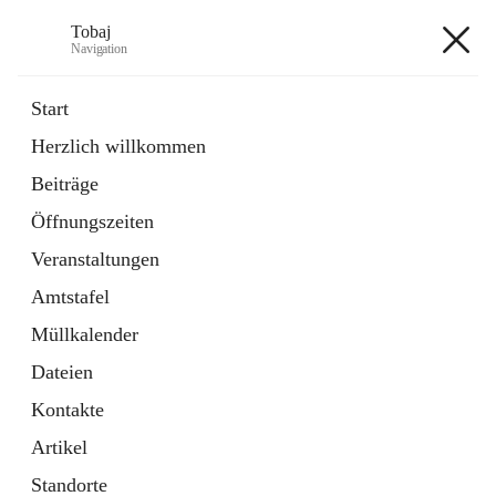
Tobaj
Navigation
Tobaj
Start
Herzlich willkommen
öffnet
Daten & Fakten
Beiträge
in
Externe Webseite
neuem
Öffnungszeiten
Tab
Formulare
2 Schnellzugriffe
Veranstaltungen
Amtstafel
+3
Müllkalender
Dateien
Kontakte
Artikel
Hauptadresse
Standorte