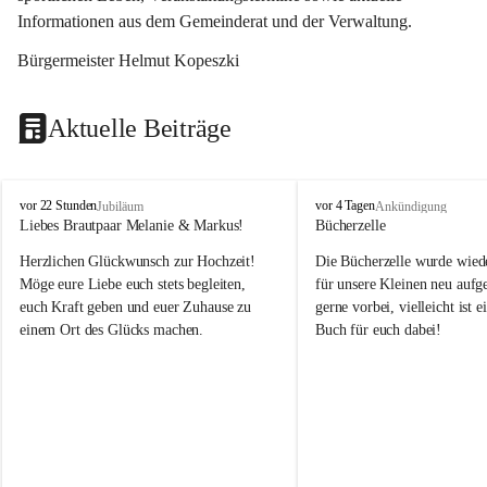
Informationen aus dem Gemeinderat und der Verwaltung. 
Bürgermeister Helmut Kopeszki
Aktuelle Beiträge
T
T
vor 22 Stunden
vor 4 Tagen
Jubiläum
Ankündigung
o
o
Liebes Brautpaar Melanie & Markus!
Bücherzelle
b
b
Herzlichen Glückwunsch zur Hochzeit!
Die Bücherzelle wurde wiede
a
a
j
j
Möge eure Liebe euch stets begleiten, 
für unsere Kleinen neu aufge
euch Kraft geben und euer Zuhause zu 
gerne vorbei, vielleicht ist e
einem Ort des Glücks machen.
Buch für euch dabei!
Leider wurde die Bücherzelle
die Entsorgung von alten 
Katalogen/Prospekten/Zeitsch
teilweise in ausländischer S