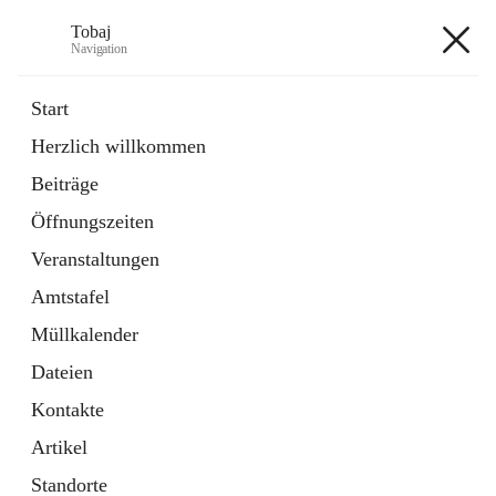
Tobaj
Navigation
Tobaj
Start
Herzlich willkommen
öffnet
Daten & Fakten
Beiträge
in
Externe Webseite
neuem
Öffnungszeiten
Tab
Formulare
2 Schnellzugriffe
Veranstaltungen
Amtstafel
+3
Müllkalender
Dateien
Kontakte
Artikel
Hauptadresse
Standorte