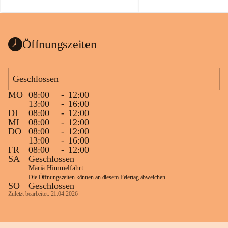
auch einer alten, nicht funkt
Wanduhr (!) benutzt und mu
ausgeräumt werden.
Das Gemeindeamt freut sich 
Öffnungszeiten
Spende >lesenswerter< Büch
Zeitschriften. Bitte geben Si
im Gemeindeamt ab, damit d
Geschlossen
vorsortiert in die Bücherzel
MO
08:00
-
12:00
werden können.
13:00
-
16:00
Gleichzeitig möchten wir uns
DI
08:00
-
12:00
MI
08:00
-
12:00
sehr herzlich bedanken, die b
DO
08:00
-
12:00
tolle Bücher spendiert haben
13:00
-
16:00
FR
08:00
-
12:00
SA
Geschlossen
Mariä Himmelfahrt:
Die Öffnungszeiten können an diesem Feiertag abweichen.
SO
Geschlossen
Zuletzt bearbeitet: 21.04.2026