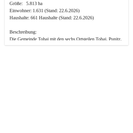
Größe:   5.813 ha
Einwohner: 1.631 (Stand: 22.6.2026)
Haushalte: 661 Haushalte (Stand: 22.6.2026)
Beschreibung:
Die Gemeinde Tobaj mit den sechs Ortsteilen Tobaj, Punitz, 
Deutsch Tschantschendorf, Kroatisch Tschantschendorf, 
Hasendorf und Tudersdorf ist eine der flächengrößten 
Gemeinden des Burgenlandes. Ein Großteil der Fläche ist 
mit Wald bedeckt. Fünf Ortsteile liegen im Stremtal, die 
Streusiedlung Punitz liegt zwischen dem Strem- und dem 
Pinkatal.
Besonders charakteristisch ist das reichhaltige und 
vielfältige Vereinsleben. Das kulturelle und gesellschaftliche 
Leben wird weitgehend von diesen Vereinen und deren 
Veranstaltungen geprägt.
Der größte Reichtum der Gemeinde liegt in der idyllischen 