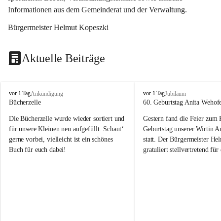
Informationen aus dem Gemeinderat und der Verwaltung. 
Bürgermeister Helmut Kopeszki
Aktuelle Beiträge
T
T
vor 1 Tag
vor 1 Tag
Ankündigung
Jubiläum
o
o
Bücherzelle
60. Geburtstag Anita Wehof
b
b
Die Bücherzelle wurde wieder sortiert und 
Gestern fand die Feier zum
a
a
j
j
für unsere Kleinen neu aufgefüllt. Schaut‘ 
Geburtstag unserer Wirtin A
gerne vorbei, vielleicht ist ein schönes 
statt. Der Bürgermeister He
Buch für euch dabei!
gratuliert stellvertretend fü
Tobaj sehr herzlich zu ihrem
Geburtstag.
Leider wurde die Bücherzelle zuletzt für 
Liebe Anita!
die Entsorgung von alten 
Katalogen/Prospekten/Zeitschriften, 
Die Jahre vergehen, doch dei
teilweise in ausländischer Sprache, sowie 
jung – und das ist das Schön