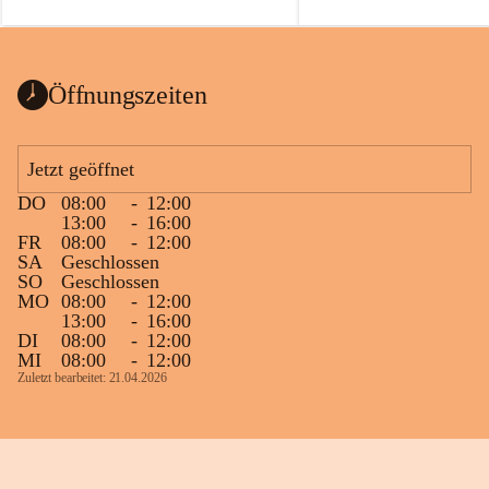
auch einer alten, nicht funktionierenden 
Zum 60. Geburtstag wünsche
Wanduhr (!) benutzt und musste 
Gesundheit, Gelassenheit un
ausgeräumt werden.
Portion Lebenslust.
Das Gemeindeamt freut sich sehr über die 
Öffnungszeiten
Spende >lesenswerter< Bücher und 
Zeitschriften. Bitte geben Sie diese aber 
im Gemeindeamt ab, damit diese Bücher 
Jetzt geöffnet
vorsortiert in die Bücherzelle eingeräumt 
DO
08:00
-
12:00
werden können.
13:00
-
16:00
Gleichzeitig möchten wir uns bei all Jenen 
FR
08:00
-
12:00
SA
Geschlossen
sehr herzlich bedanken, die bereits viele 
SO
Geschlossen
tolle Bücher spendiert haben.
MO
08:00
-
12:00
13:00
-
16:00
DI
08:00
-
12:00
MI
08:00
-
12:00
Zuletzt bearbeitet: 21.04.2026