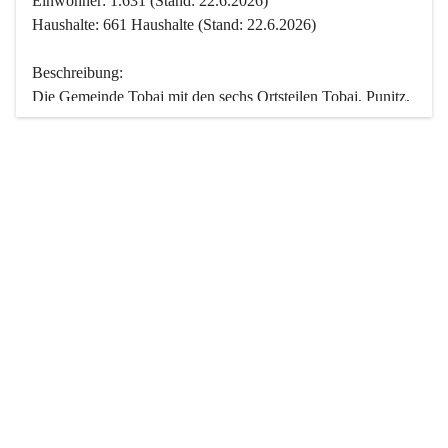
Einwohner: 1.631 (Stand: 22.6.2026)
Haushalte: 661 Haushalte (Stand: 22.6.2026)
Beschreibung:
Die Gemeinde Tobaj mit den sechs Ortsteilen Tobaj, Punitz, 
Deutsch Tschantschendorf, Kroatisch Tschantschendorf, 
Hasendorf und Tudersdorf ist eine der flächengrößten 
Gemeinden des Burgenlandes. Ein Großteil der Fläche ist 
mit Wald bedeckt. Fünf Ortsteile liegen im Stremtal, die 
Streusiedlung Punitz liegt zwischen dem Strem- und dem 
Pinkatal.
Besonders charakteristisch ist das reichhaltige und 
vielfältige Vereinsleben. Das kulturelle und gesellschaftliche 
Leben wird weitgehend von diesen Vereinen und deren 
Veranstaltungen geprägt.
Der größte Reichtum der Gemeinde liegt in der idyllischen 
Landschaft und der intakten Natur. Basierend darauf sowie 
den Freizeitangeboten, wie Wandern, Reiten, Radfahren, 