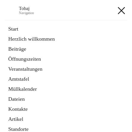
Tobaj
Navigation
Tobaj
Start
Herzlich willkommen
öffnet
Daten & Fakten
Beiträge
in
Externe Webseite
neuem
Öffnungszeiten
Tab
Formulare
2 Schnellzugriffe
Veranstaltungen
Amtstafel
+3
Müllkalender
Dateien
Kontakte
Artikel
Hauptadresse
Standorte