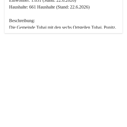
Einwohner: 1.631 (Stand: 22.6.2026)
Haushalte: 661 Haushalte (Stand: 22.6.2026)
Beschreibung:
Die Gemeinde Tobaj mit den sechs Ortsteilen Tobaj, Punitz, 
Deutsch Tschantschendorf, Kroatisch Tschantschendorf, 
Hasendorf und Tudersdorf ist eine der flächengrößten 
Gemeinden des Burgenlandes. Ein Großteil der Fläche ist 
mit Wald bedeckt. Fünf Ortsteile liegen im Stremtal, die 
Streusiedlung Punitz liegt zwischen dem Strem- und dem 
Pinkatal.
Besonders charakteristisch ist das reichhaltige und 
vielfältige Vereinsleben. Das kulturelle und gesellschaftliche 
Leben wird weitgehend von diesen Vereinen und deren 
Veranstaltungen geprägt.
Der größte Reichtum der Gemeinde liegt in der idyllischen 
Landschaft und der intakten Natur. Basierend darauf sowie 
den Freizeitangeboten, wie Wandern, Reiten, Radfahren, 