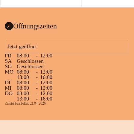
auch einer alten, nicht funktionierenden 
Zum 60. Geburtstag wünsche
Wanduhr (!) benutzt und musste 
Gesundheit, Gelassenheit un
ausgeräumt werden.
Portion Lebenslust.
Das Gemeindeamt freut sich sehr über die 
Öffnungszeiten
Spende >lesenswerter< Bücher und 
Zeitschriften. Bitte geben Sie diese aber 
im Gemeindeamt ab, damit diese Bücher 
Jetzt geöffnet
vorsortiert in die Bücherzelle eingeräumt 
FR
08:00
-
12:00
werden können.
SA
Geschlossen
Gleichzeitig möchten wir uns bei all Jenen 
SO
Geschlossen
MO
08:00
-
12:00
sehr herzlich bedanken, die bereits viele 
13:00
-
16:00
tolle Bücher spendiert haben.
DI
08:00
-
12:00
MI
08:00
-
12:00
DO
08:00
-
12:00
13:00
-
16:00
Zuletzt bearbeitet: 21.04.2026