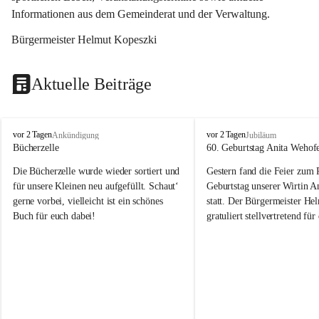
Informationen aus dem Gemeinderat und der Verwaltung. 
Bürgermeister Helmut Kopeszki
Aktuelle Beiträge
T
T
vor 2 Tagen
vor 2 Tagen
Ankündigung
Jubiläum
o
o
Bücherzelle
60. Geburtstag Anita Wehof
b
b
Die Bücherzelle wurde wieder sortiert und 
Gestern fand die Feier zum
a
a
j
j
für unsere Kleinen neu aufgefüllt. Schaut‘ 
Geburtstag unserer Wirtin A
gerne vorbei, vielleicht ist ein schönes 
statt. Der Bürgermeister He
Buch für euch dabei!
gratuliert stellvertretend fü
Tobaj sehr herzlich zu ihrem
Geburtstag.
Leider wurde die Bücherzelle zuletzt für 
Liebe Anita!
die Entsorgung von alten 
Katalogen/Prospekten/Zeitschriften, 
Die Jahre vergehen, doch dei
teilweise in ausländischer Sprache, sowie 
jung – und das ist das Schön