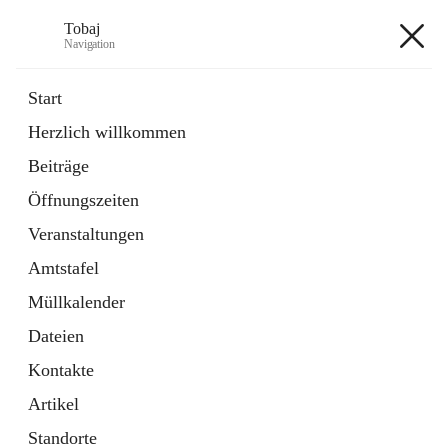
Tobaj
Navigation
Tobaj
Start
Herzlich willkommen
öffnet
Daten & Fakten
Beiträge
in
Externe Webseite
neuem
Öffnungszeiten
Tab
Formulare
2 Schnellzugriffe
Veranstaltungen
Amtstafel
+3
Müllkalender
Dateien
Kontakte
Artikel
Hauptadresse
Standorte