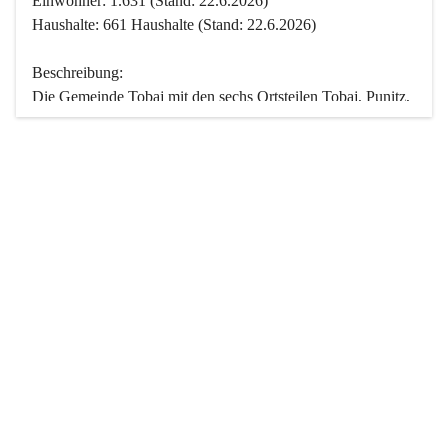
Einwohner: 1.631 (Stand: 22.6.2026)
Haushalte: 661 Haushalte (Stand: 22.6.2026)
Beschreibung:
Die Gemeinde Tobaj mit den sechs Ortsteilen Tobaj, Punitz, 
Deutsch Tschantschendorf, Kroatisch Tschantschendorf, 
Hasendorf und Tudersdorf ist eine der flächengrößten 
Gemeinden des Burgenlandes. Ein Großteil der Fläche ist 
mit Wald bedeckt. Fünf Ortsteile liegen im Stremtal, die 
Streusiedlung Punitz liegt zwischen dem Strem- und dem 
Pinkatal.
Besonders charakteristisch ist das reichhaltige und 
vielfältige Vereinsleben. Das kulturelle und gesellschaftliche 
Leben wird weitgehend von diesen Vereinen und deren 
Veranstaltungen geprägt.
Der größte Reichtum der Gemeinde liegt in der idyllischen 
Landschaft und der intakten Natur. Basierend darauf sowie 
den Freizeitangeboten, wie Wandern, Reiten, Radfahren, 