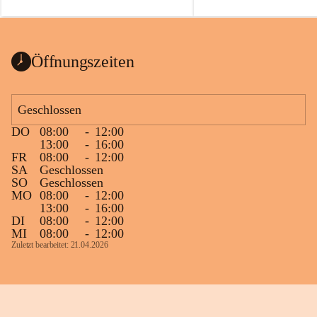
auch einer alten, nicht funktionierenden 
Zum 60. Geburtstag wünsche
Wanduhr (!) benutzt und musste 
Gesundheit, Gelassenheit un
ausgeräumt werden.
Portion Lebenslust.
Das Gemeindeamt freut sich sehr über die 
Öffnungszeiten
Spende >lesenswerter< Bücher und 
Zeitschriften. Bitte geben Sie diese aber 
im Gemeindeamt ab, damit diese Bücher 
Geschlossen
vorsortiert in die Bücherzelle eingeräumt 
DO
08:00
-
12:00
werden können.
13:00
-
16:00
Gleichzeitig möchten wir uns bei all Jenen 
FR
08:00
-
12:00
SA
Geschlossen
sehr herzlich bedanken, die bereits viele 
SO
Geschlossen
tolle Bücher spendiert haben.
MO
08:00
-
12:00
13:00
-
16:00
DI
08:00
-
12:00
MI
08:00
-
12:00
Zuletzt bearbeitet: 21.04.2026