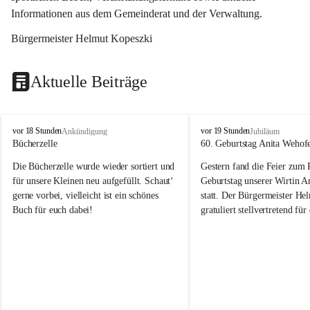
Informationen aus dem Gemeinderat und der Verwaltung. 
Bürgermeister Helmut Kopeszki
Aktuelle Beiträge
T
T
vor 18 Stunden
vor 19 Stunden
Ankündigung
Jubiläum
o
o
Bücherzelle
60. Geburtstag Anita Wehof
b
b
Die Bücherzelle wurde wieder sortiert und 
Gestern fand die Feier zum
a
a
j
j
für unsere Kleinen neu aufgefüllt. Schaut‘ 
Geburtstag unserer Wirtin A
gerne vorbei, vielleicht ist ein schönes 
statt. Der Bürgermeister He
Buch für euch dabei!
gratuliert stellvertretend fü
Tobaj sehr herzlich zu ihrem
Geburtstag.
Leider wurde die Bücherzelle zuletzt für 
Liebe Anita!
die Entsorgung von alten 
Katalogen/Prospekten/Zeitschriften, 
Die Jahre vergehen, doch dei
teilweise in ausländischer Sprache, sowie 
jung – und das ist das Schön