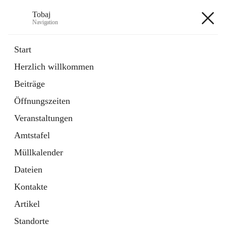
Tobaj
Navigation
Tobaj
Start
Herzlich willkommen
öffnet
Daten & Fakten
Beiträge
in
Externe Webseite
neuem
Öffnungszeiten
Tab
Formulare
2 Schnellzugriffe
Veranstaltungen
Amtstafel
+3
Müllkalender
Dateien
Kontakte
Artikel
Hauptadresse
Standorte