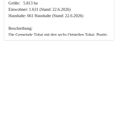
Größe:   5.813 ha
Einwohner: 1.631 (Stand: 22.6.2026)
Haushalte: 661 Haushalte (Stand: 22.6.2026)
Beschreibung:
Die Gemeinde Tobaj mit den sechs Ortsteilen Tobaj, Punitz, 
Deutsch Tschantschendorf, Kroatisch Tschantschendorf, 
Hasendorf und Tudersdorf ist eine der flächengrößten 
Gemeinden des Burgenlandes. Ein Großteil der Fläche ist 
mit Wald bedeckt. Fünf Ortsteile liegen im Stremtal, die 
Streusiedlung Punitz liegt zwischen dem Strem- und dem 
Pinkatal.
Besonders charakteristisch ist das reichhaltige und 
vielfältige Vereinsleben. Das kulturelle und gesellschaftliche 
Leben wird weitgehend von diesen Vereinen und deren 
Veranstaltungen geprägt.
Der größte Reichtum der Gemeinde liegt in der idyllischen 