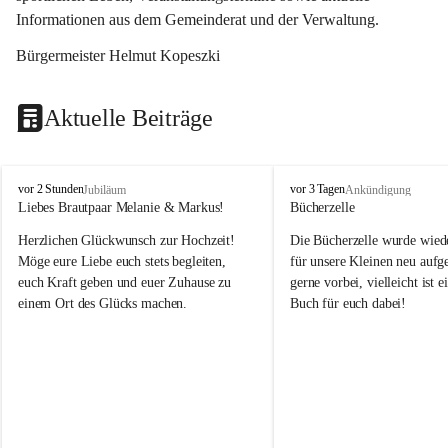
Informationen aus dem Gemeinderat und der Verwaltung. 
Bürgermeister Helmut Kopeszki
Aktuelle Beiträge
T
T
vor 2 Stunden
vor 3 Tagen
Jubiläum
Ankündigung
o
o
Liebes Brautpaar Melanie & Markus!
Bücherzelle
b
b
Herzlichen Glückwunsch zur Hochzeit!
Die Bücherzelle wurde wiede
a
a
j
j
Möge eure Liebe euch stets begleiten, 
für unsere Kleinen neu aufge
euch Kraft geben und euer Zuhause zu 
gerne vorbei, vielleicht ist e
einem Ort des Glücks machen.
Buch für euch dabei!
Leider wurde die Bücherzelle
die Entsorgung von alten 
Katalogen/Prospekten/Zeitsch
teilweise in ausländischer S