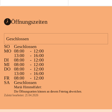
auch einer alten, nicht funkt
Wanduhr (!) benutzt und mu
ausgeräumt werden.
Das Gemeindeamt freut sich 
Öffnungszeiten
Spende >lesenswerter< Büch
Zeitschriften. Bitte geben Si
im Gemeindeamt ab, damit d
Geschlossen
vorsortiert in die Bücherzel
SO
Geschlossen
werden können.
MO
08:00
-
12:00
Gleichzeitig möchten wir uns
13:00
-
16:00
DI
08:00
-
12:00
sehr herzlich bedanken, die b
MI
08:00
-
12:00
tolle Bücher spendiert haben
DO
08:00
-
12:00
13:00
-
16:00
FR
08:00
-
12:00
SA
Geschlossen
Mariä Himmelfahrt:
Die Öffnungszeiten können an diesem Feiertag abweichen.
Zuletzt bearbeitet: 21.04.2026