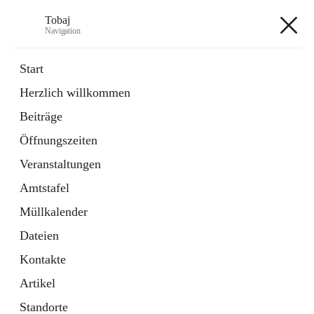
Tobaj
Navigation
Tobaj
Start
Herzlich willkommen
öffnet
Daten & Fakten
Beiträge
in
Externe Webseite
neuem
Öffnungszeiten
Tab
Formulare
2 Schnellzugriffe
Veranstaltungen
Amtstafel
+3
Müllkalender
Dateien
Kontakte
Artikel
Hauptadresse
Standorte