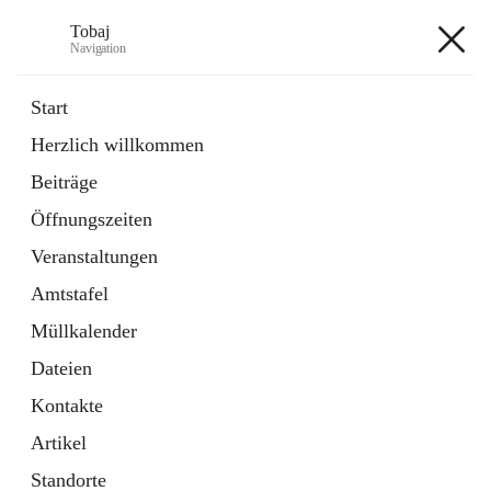
Tobaj
Navigation
Tobaj
Start
Herzlich willkommen
öffnet
Daten & Fakten
Beiträge
in
Externe Webseite
neuem
Öffnungszeiten
Tab
Formulare
2 Schnellzugriffe
Veranstaltungen
Amtstafel
+3
Müllkalender
Dateien
Kontakte
Artikel
Hauptadresse
Standorte