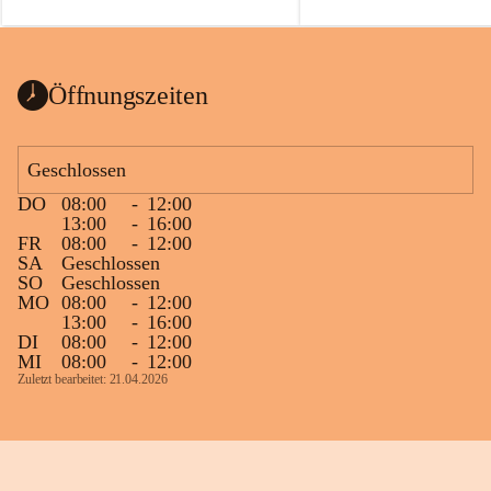
auch einer alten, nicht funktionierenden 
Zum 60. Geburtstag wünsche
Wanduhr (!) benutzt und musste 
Gesundheit, Gelassenheit un
ausgeräumt werden.
Portion Lebenslust.
Das Gemeindeamt freut sich sehr über die 
Öffnungszeiten
Spende >lesenswerter< Bücher und 
Zeitschriften. Bitte geben Sie diese aber 
im Gemeindeamt ab, damit diese Bücher 
Geschlossen
vorsortiert in die Bücherzelle eingeräumt 
DO
08:00
-
12:00
werden können.
13:00
-
16:00
Gleichzeitig möchten wir uns bei all Jenen 
FR
08:00
-
12:00
SA
Geschlossen
sehr herzlich bedanken, die bereits viele 
SO
Geschlossen
tolle Bücher spendiert haben.
MO
08:00
-
12:00
13:00
-
16:00
DI
08:00
-
12:00
MI
08:00
-
12:00
Zuletzt bearbeitet: 21.04.2026