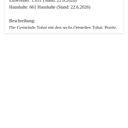
Einwohner: 1.631 (Stand: 22.6.2026)
Haushalte: 661 Haushalte (Stand: 22.6.2026)
Beschreibung:
Die Gemeinde Tobaj mit den sechs Ortsteilen Tobaj, Punitz, 
Deutsch Tschantschendorf, Kroatisch Tschantschendorf, 
Hasendorf und Tudersdorf ist eine der flächengrößten 
Gemeinden des Burgenlandes. Ein Großteil der Fläche ist 
mit Wald bedeckt. Fünf Ortsteile liegen im Stremtal, die 
Streusiedlung Punitz liegt zwischen dem Strem- und dem 
Pinkatal.
Besonders charakteristisch ist das reichhaltige und 
vielfältige Vereinsleben. Das kulturelle und gesellschaftliche 
Leben wird weitgehend von diesen Vereinen und deren 
Veranstaltungen geprägt.
Der größte Reichtum der Gemeinde liegt in der idyllischen 
Landschaft und der intakten Natur. Basierend darauf sowie 
den Freizeitangeboten, wie Wandern, Reiten, Radfahren, 