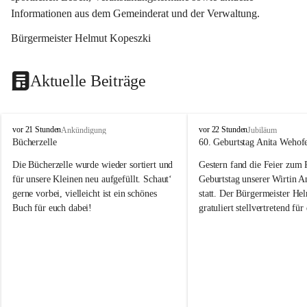
Informationen aus dem Gemeinderat und der Verwaltung. 
Bürgermeister Helmut Kopeszki
Aktuelle Beiträge
T
T
vor 21 Stunden
vor 22 Stunden
Ankündigung
Jubiläum
o
o
Bücherzelle
60. Geburtstag Anita Wehof
b
b
Die Bücherzelle wurde wieder sortiert und 
Gestern fand die Feier zum
a
a
j
j
für unsere Kleinen neu aufgefüllt. Schaut‘ 
Geburtstag unserer Wirtin A
gerne vorbei, vielleicht ist ein schönes 
statt. Der Bürgermeister He
Buch für euch dabei!
gratuliert stellvertretend fü
Tobaj sehr herzlich zu ihrem
Geburtstag.
Leider wurde die Bücherzelle zuletzt für 
Liebe Anita!
die Entsorgung von alten 
Katalogen/Prospekten/Zeitschriften, 
Die Jahre vergehen, doch dei
teilweise in ausländischer Sprache, sowie 
jung – und das ist das Schön