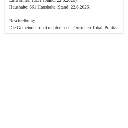
Einwohner: 1.631 (Stand: 22.6.2026)
Haushalte: 661 Haushalte (Stand: 22.6.2026)
Beschreibung:
Die Gemeinde Tobaj mit den sechs Ortsteilen Tobaj, Punitz, 
Deutsch Tschantschendorf, Kroatisch Tschantschendorf, 
Hasendorf und Tudersdorf ist eine der flächengrößten 
Gemeinden des Burgenlandes. Ein Großteil der Fläche ist 
mit Wald bedeckt. Fünf Ortsteile liegen im Stremtal, die 
Streusiedlung Punitz liegt zwischen dem Strem- und dem 
Pinkatal.
Besonders charakteristisch ist das reichhaltige und 
vielfältige Vereinsleben. Das kulturelle und gesellschaftliche 
Leben wird weitgehend von diesen Vereinen und deren 
Veranstaltungen geprägt.
Der größte Reichtum der Gemeinde liegt in der idyllischen 
Landschaft und der intakten Natur. Basierend darauf sowie 
den Freizeitangeboten, wie Wandern, Reiten, Radfahren, 