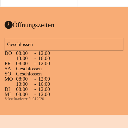
auch einer alten, nicht funktionierenden 
Zum 60. Geburtstag wünsche
Wanduhr (!) benutzt und musste 
Gesundheit, Gelassenheit un
ausgeräumt werden.
Portion Lebenslust.
Das Gemeindeamt freut sich sehr über die 
Öffnungszeiten
Spende >lesenswerter< Bücher und 
Zeitschriften. Bitte geben Sie diese aber 
im Gemeindeamt ab, damit diese Bücher 
Geschlossen
vorsortiert in die Bücherzelle eingeräumt 
DO
08:00
-
12:00
werden können.
13:00
-
16:00
Gleichzeitig möchten wir uns bei all Jenen 
FR
08:00
-
12:00
SA
Geschlossen
sehr herzlich bedanken, die bereits viele 
SO
Geschlossen
tolle Bücher spendiert haben.
MO
08:00
-
12:00
13:00
-
16:00
DI
08:00
-
12:00
MI
08:00
-
12:00
Zuletzt bearbeitet: 21.04.2026