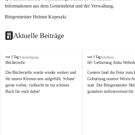
Informationen aus dem Gemeinderat und der Verwaltung. 
Bürgermeister Helmut Kopeszki
Aktuelle Beiträge
T
T
vor 1 Tag
vor 1 Tag
Ankündigung
Jubiläum
o
o
Bücherzelle
60. Geburtstag Anita Wehof
b
b
Die Bücherzelle wurde wieder sortiert und 
Gestern fand die Feier zum
a
a
j
j
für unsere Kleinen neu aufgefüllt. Schaut‘ 
Geburtstag unserer Wirtin A
gerne vorbei, vielleicht ist ein schönes 
statt. Der Bürgermeister He
Buch für euch dabei!
gratuliert stellvertretend fü
Tobaj sehr herzlich zu ihrem
Geburtstag.
Leider wurde die Bücherzelle zuletzt für 
Liebe Anita!
die Entsorgung von alten 
Katalogen/Prospekten/Zeitschriften, 
Die Jahre vergehen, doch dei
teilweise in ausländischer Sprache, sowie 
jung – und das ist das Schön