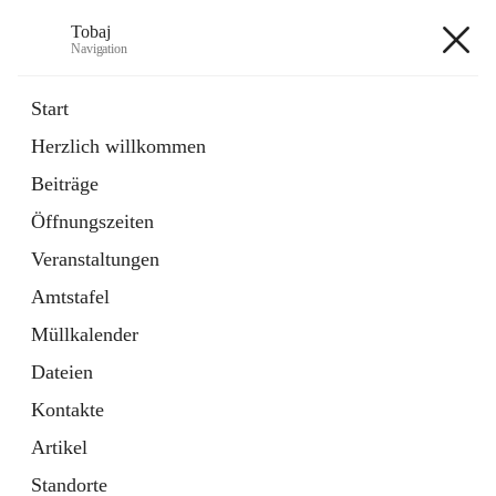
Tobaj
Navigation
Tobaj
Start
Herzlich willkommen
öffnet
Daten & Fakten
Beiträge
in
Externe Webseite
neuem
Öffnungszeiten
Tab
Formulare
2 Schnellzugriffe
Veranstaltungen
Amtstafel
+3
Müllkalender
Dateien
Kontakte
Artikel
Hauptadresse
Standorte