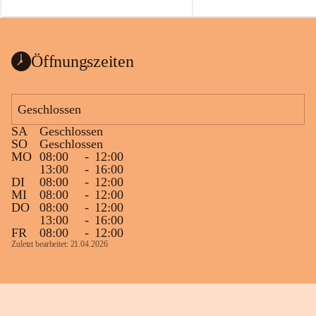
auch einer alten, nicht funktionierenden 
Zum 60. Geburtstag wünsche
Wanduhr (!) benutzt und musste 
Gesundheit, Gelassenheit un
ausgeräumt werden.
Portion Lebenslust.
Das Gemeindeamt freut sich sehr über die 
Öffnungszeiten
Spende >lesenswerter< Bücher und 
Zeitschriften. Bitte geben Sie diese aber 
im Gemeindeamt ab, damit diese Bücher 
Geschlossen
vorsortiert in die Bücherzelle eingeräumt 
SA
Geschlossen
werden können.
SO
Geschlossen
Gleichzeitig möchten wir uns bei all Jenen 
MO
08:00
-
12:00
13:00
-
16:00
sehr herzlich bedanken, die bereits viele 
DI
08:00
-
12:00
tolle Bücher spendiert haben.
MI
08:00
-
12:00
DO
08:00
-
12:00
13:00
-
16:00
FR
08:00
-
12:00
Zuletzt bearbeitet: 21.04.2026