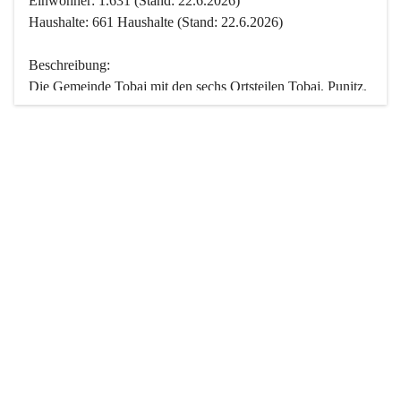
Einwohner: 1.631 (Stand: 22.6.2026)
Haushalte: 661 Haushalte (Stand: 22.6.2026)
Beschreibung:
Die Gemeinde Tobaj mit den sechs Ortsteilen Tobaj, Punitz, 
Deutsch Tschantschendorf, Kroatisch Tschantschendorf, 
Hasendorf und Tudersdorf ist eine der flächengrößten 
Gemeinden des Burgenlandes. Ein Großteil der Fläche ist 
mit Wald bedeckt. Fünf Ortsteile liegen im Stremtal, die 
Streusiedlung Punitz liegt zwischen dem Strem- und dem 
Pinkatal.
Besonders charakteristisch ist das reichhaltige und 
vielfältige Vereinsleben. Das kulturelle und gesellschaftliche 
Leben wird weitgehend von diesen Vereinen und deren 
Veranstaltungen geprägt.
Der größte Reichtum der Gemeinde liegt in der idyllischen 
Landschaft und der intakten Natur. Basierend darauf sowie 
den Freizeitangeboten, wie Wandern, Reiten, Radfahren, 