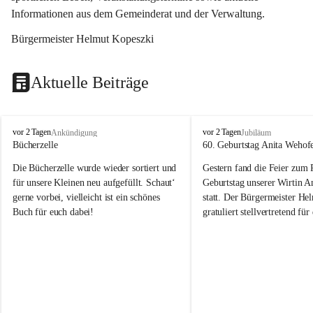
Informationen aus dem Gemeinderat und der Verwaltung. 
Bürgermeister Helmut Kopeszki
Aktuelle Beiträge
T
T
vor 2 Tagen
vor 2 Tagen
Ankündigung
Jubiläum
o
o
Bücherzelle
60. Geburtstag Anita Wehof
b
b
Die Bücherzelle wurde wieder sortiert und 
Gestern fand die Feier zum
a
a
j
j
für unsere Kleinen neu aufgefüllt. Schaut‘ 
Geburtstag unserer Wirtin A
gerne vorbei, vielleicht ist ein schönes 
statt. Der Bürgermeister He
Buch für euch dabei!
gratuliert stellvertretend fü
Tobaj sehr herzlich zu ihrem
Geburtstag.
Leider wurde die Bücherzelle zuletzt für 
Liebe Anita!
die Entsorgung von alten 
Katalogen/Prospekten/Zeitschriften, 
Die Jahre vergehen, doch dei
teilweise in ausländischer Sprache, sowie 
jung – und das ist das Schön