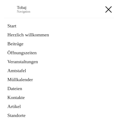
Tobaj
Navigation
Tobaj
Start
Herzlich willkommen
öffnet
Daten & Fakten
Beiträge
in
Externe Webseite
neuem
Öffnungszeiten
Tab
Formulare
2 Schnellzugriffe
Veranstaltungen
Amtstafel
+3
Müllkalender
Dateien
Kontakte
Artikel
Hauptadresse
Standorte