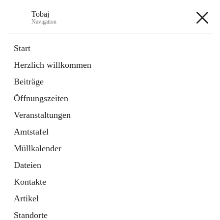
Tobaj
Navigation
Tobaj
Start
Herzlich willkommen
öffnet
Daten & Fakten
Beiträge
in
Externe Webseite
neuem
Öffnungszeiten
Tab
Formulare
2 Schnellzugriffe
Veranstaltungen
Amtstafel
+3
Müllkalender
Dateien
Kontakte
Artikel
Hauptadresse
Standorte