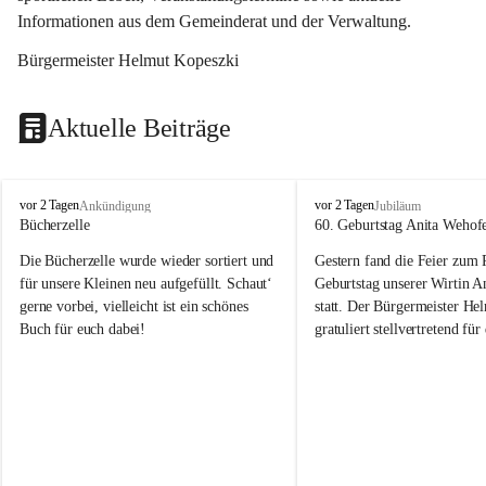
Informationen aus dem Gemeinderat und der Verwaltung. 
Bürgermeister Helmut Kopeszki
Aktuelle Beiträge
T
T
vor 2 Tagen
vor 2 Tagen
Ankündigung
Jubiläum
o
o
Bücherzelle
60. Geburtstag Anita Wehof
b
b
Die Bücherzelle wurde wieder sortiert und 
Gestern fand die Feier zum
a
a
j
j
für unsere Kleinen neu aufgefüllt. Schaut‘ 
Geburtstag unserer Wirtin A
gerne vorbei, vielleicht ist ein schönes 
statt. Der Bürgermeister He
Buch für euch dabei!
gratuliert stellvertretend fü
Tobaj sehr herzlich zu ihrem
Geburtstag.
Leider wurde die Bücherzelle zuletzt für 
Liebe Anita!
die Entsorgung von alten 
Katalogen/Prospekten/Zeitschriften, 
Die Jahre vergehen, doch dei
teilweise in ausländischer Sprache, sowie 
jung – und das ist das Schön