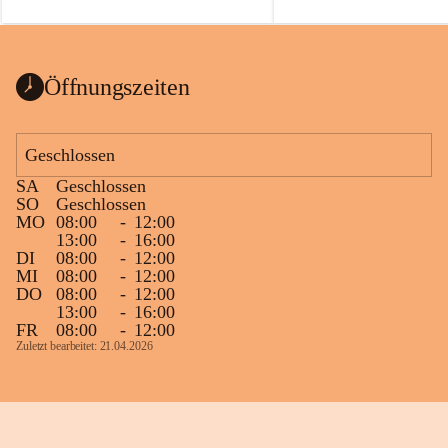
auch einer alten, nicht funktionierenden 
Zum 60. Geburtstag wünsche
Wanduhr (!) benutzt und musste 
Gesundheit, Gelassenheit un
ausgeräumt werden.
Portion Lebenslust.
Das Gemeindeamt freut sich sehr über die 
Öffnungszeiten
Spende >lesenswerter< Bücher und 
Zeitschriften. Bitte geben Sie diese aber 
im Gemeindeamt ab, damit diese Bücher 
Geschlossen
vorsortiert in die Bücherzelle eingeräumt 
SA
Geschlossen
werden können.
SO
Geschlossen
Gleichzeitig möchten wir uns bei all Jenen 
MO
08:00
-
12:00
13:00
-
16:00
sehr herzlich bedanken, die bereits viele 
DI
08:00
-
12:00
tolle Bücher spendiert haben.
MI
08:00
-
12:00
DO
08:00
-
12:00
13:00
-
16:00
FR
08:00
-
12:00
Zuletzt bearbeitet: 21.04.2026