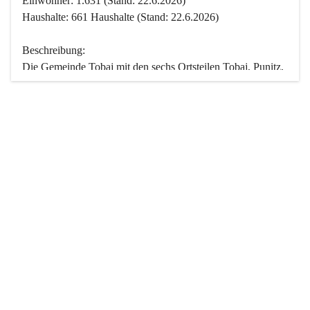
Einwohner: 1.631 (Stand: 22.6.2026)
Haushalte: 661 Haushalte (Stand: 22.6.2026)
Beschreibung:
Die Gemeinde Tobaj mit den sechs Ortsteilen Tobaj, Punitz, 
Deutsch Tschantschendorf, Kroatisch Tschantschendorf, 
Hasendorf und Tudersdorf ist eine der flächengrößten 
Gemeinden des Burgenlandes. Ein Großteil der Fläche ist 
mit Wald bedeckt. Fünf Ortsteile liegen im Stremtal, die 
Streusiedlung Punitz liegt zwischen dem Strem- und dem 
Pinkatal.
Besonders charakteristisch ist das reichhaltige und 
vielfältige Vereinsleben. Das kulturelle und gesellschaftliche 
Leben wird weitgehend von diesen Vereinen und deren 
Veranstaltungen geprägt.
Der größte Reichtum der Gemeinde liegt in der idyllischen 
Landschaft und der intakten Natur. Basierend darauf sowie 
den Freizeitangeboten, wie Wandern, Reiten, Radfahren, 