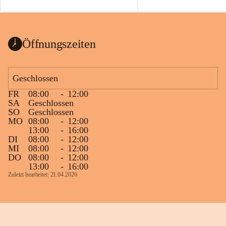
auch einer alten, nicht funktionierenden 
Zum 60. Geburtstag wünsche
Wanduhr (!) benutzt und musste 
Gesundheit, Gelassenheit un
ausgeräumt werden.
Portion Lebenslust.
Das Gemeindeamt freut sich sehr über die 
Öffnungszeiten
Spende >lesenswerter< Bücher und 
Zeitschriften. Bitte geben Sie diese aber 
im Gemeindeamt ab, damit diese Bücher 
Geschlossen
vorsortiert in die Bücherzelle eingeräumt 
FR
08:00
-
12:00
werden können.
SA
Geschlossen
Gleichzeitig möchten wir uns bei all Jenen 
SO
Geschlossen
MO
08:00
-
12:00
sehr herzlich bedanken, die bereits viele 
13:00
-
16:00
tolle Bücher spendiert haben.
DI
08:00
-
12:00
MI
08:00
-
12:00
DO
08:00
-
12:00
13:00
-
16:00
Zuletzt bearbeitet: 21.04.2026