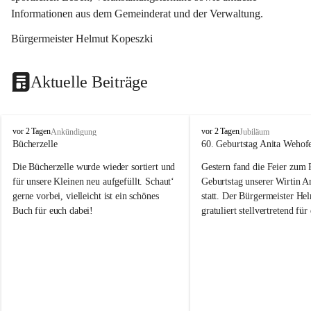
Informationen aus dem Gemeinderat und der Verwaltung. 
Bürgermeister Helmut Kopeszki
Aktuelle Beiträge
T
T
vor 2 Tagen
vor 2 Tagen
Ankündigung
Jubiläum
o
o
Bücherzelle
60. Geburtstag Anita Wehof
b
b
Die Bücherzelle wurde wieder sortiert und 
Gestern fand die Feier zum
a
a
j
j
für unsere Kleinen neu aufgefüllt. Schaut‘ 
Geburtstag unserer Wirtin A
gerne vorbei, vielleicht ist ein schönes 
statt. Der Bürgermeister He
Buch für euch dabei!
gratuliert stellvertretend fü
Tobaj sehr herzlich zu ihrem
Geburtstag.
Leider wurde die Bücherzelle zuletzt für 
Liebe Anita!
die Entsorgung von alten 
Katalogen/Prospekten/Zeitschriften, 
Die Jahre vergehen, doch dei
teilweise in ausländischer Sprache, sowie 
jung – und das ist das Schön