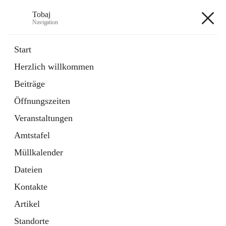
Tobaj
Navigation
Tobaj
Start
Herzlich willkommen
öffnet
Daten & Fakten
Beiträge
in
Externe Webseite
neuem
Öffnungszeiten
Tab
Formulare
2 Schnellzugriffe
Veranstaltungen
Amtstafel
+3
Müllkalender
Dateien
Kontakte
Artikel
Hauptadresse
Standorte