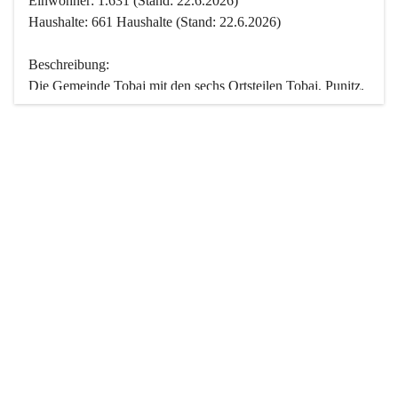
Einwohner: 1.631 (Stand: 22.6.2026)
Haushalte: 661 Haushalte (Stand: 22.6.2026)
Beschreibung:
Die Gemeinde Tobaj mit den sechs Ortsteilen Tobaj, Punitz, 
Deutsch Tschantschendorf, Kroatisch Tschantschendorf, 
Hasendorf und Tudersdorf ist eine der flächengrößten 
Gemeinden des Burgenlandes. Ein Großteil der Fläche ist 
mit Wald bedeckt. Fünf Ortsteile liegen im Stremtal, die 
Streusiedlung Punitz liegt zwischen dem Strem- und dem 
Pinkatal.
Besonders charakteristisch ist das reichhaltige und 
vielfältige Vereinsleben. Das kulturelle und gesellschaftliche 
Leben wird weitgehend von diesen Vereinen und deren 
Veranstaltungen geprägt.
Der größte Reichtum der Gemeinde liegt in der idyllischen 
Landschaft und der intakten Natur. Basierend darauf sowie 
den Freizeitangeboten, wie Wandern, Reiten, Radfahren, 