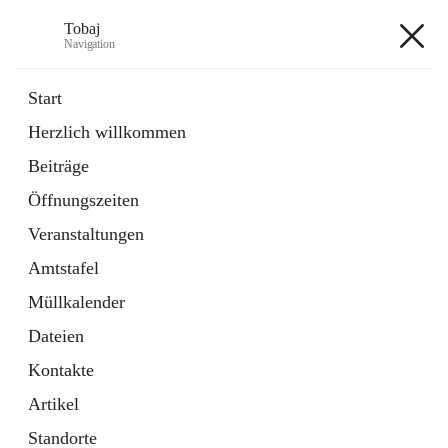
Tobaj
Navigation
Tobaj
Start
Herzlich willkommen
öffnet
Daten & Fakten
Beiträge
in
Externe Webseite
neuem
Öffnungszeiten
Tab
Formulare
2 Schnellzugriffe
Veranstaltungen
Amtstafel
+3
Müllkalender
Dateien
Kontakte
Artikel
Hauptadresse
Standorte