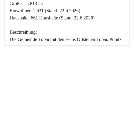
Größe:   5.813 ha
Einwohner: 1.631 (Stand: 22.6.2026)
Haushalte: 661 Haushalte (Stand: 22.6.2026)
Beschreibung:
Die Gemeinde Tobaj mit den sechs Ortsteilen Tobaj, Punitz, 
Deutsch Tschantschendorf, Kroatisch Tschantschendorf, 
Hasendorf und Tudersdorf ist eine der flächengrößten 
Gemeinden des Burgenlandes. Ein Großteil der Fläche ist 
mit Wald bedeckt. Fünf Ortsteile liegen im Stremtal, die 
Streusiedlung Punitz liegt zwischen dem Strem- und dem 
Pinkatal.
Besonders charakteristisch ist das reichhaltige und 
vielfältige Vereinsleben. Das kulturelle und gesellschaftliche 
Leben wird weitgehend von diesen Vereinen und deren 
Veranstaltungen geprägt.
Der größte Reichtum der Gemeinde liegt in der idyllischen 