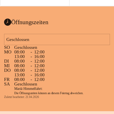
auch einer alten, nicht funkt
Wanduhr (!) benutzt und mu
ausgeräumt werden.
Das Gemeindeamt freut sich 
Öffnungszeiten
Spende >lesenswerter< Büch
Zeitschriften. Bitte geben Si
im Gemeindeamt ab, damit d
Geschlossen
vorsortiert in die Bücherzel
SO
Geschlossen
werden können.
MO
08:00
-
12:00
Gleichzeitig möchten wir uns
13:00
-
16:00
DI
08:00
-
12:00
sehr herzlich bedanken, die b
MI
08:00
-
12:00
tolle Bücher spendiert haben
DO
08:00
-
12:00
13:00
-
16:00
FR
08:00
-
12:00
SA
Geschlossen
Mariä Himmelfahrt:
Die Öffnungszeiten können an diesem Feiertag abweichen.
Zuletzt bearbeitet: 21.04.2026