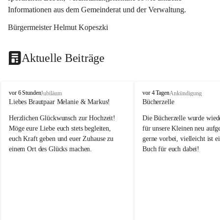
Informationen aus dem Gemeinderat und der Verwaltung. 
Bürgermeister Helmut Kopeszki
Aktuelle Beiträge
T
T
vor 6 Stunden
vor 4 Tagen
Jubiläum
Ankündigung
o
o
Liebes Brautpaar Melanie & Markus!
Bücherzelle
b
b
Herzlichen Glückwunsch zur Hochzeit!
Die Bücherzelle wurde wiede
a
a
j
j
Möge eure Liebe euch stets begleiten, 
für unsere Kleinen neu aufge
euch Kraft geben und euer Zuhause zu 
gerne vorbei, vielleicht ist e
einem Ort des Glücks machen.
Buch für euch dabei!
Leider wurde die Bücherzelle
die Entsorgung von alten 
Katalogen/Prospekten/Zeitsch
teilweise in ausländischer S