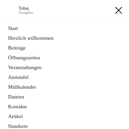
Tobaj
Navigation
Tobaj
Start
Herzlich willkommen
öffnet
Daten & Fakten
Beiträge
in
Externe Webseite
neuem
Öffnungszeiten
Tab
Formulare
2 Schnellzugriffe
Veranstaltungen
Amtstafel
+3
Müllkalender
Dateien
Kontakte
Artikel
Hauptadresse
Standorte