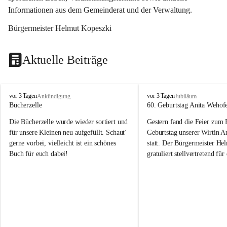
Informationen aus dem Gemeinderat und der Verwaltung. 
Bürgermeister Helmut Kopeszki
Aktuelle Beiträge
T
T
vor 3 Tagen
vor 3 Tagen
Ankündigung
Jubiläum
o
o
Bücherzelle
60. Geburtstag Anita Wehof
b
b
Die Bücherzelle wurde wieder sortiert und 
Gestern fand die Feier zum
a
a
j
j
für unsere Kleinen neu aufgefüllt. Schaut‘ 
Geburtstag unserer Wirtin A
gerne vorbei, vielleicht ist ein schönes 
statt. Der Bürgermeister He
Buch für euch dabei!
gratuliert stellvertretend fü
Tobaj sehr herzlich zu ihrem
Geburtstag.
Leider wurde die Bücherzelle zuletzt für 
Liebe Anita!
die Entsorgung von alten 
Katalogen/Prospekten/Zeitschriften, 
Die Jahre vergehen, doch dei
teilweise in ausländischer Sprache, sowie 
jung – und das ist das Schön