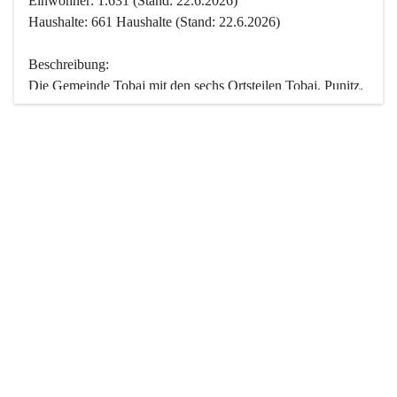
Einwohner: 1.631 (Stand: 22.6.2026)
Haushalte: 661 Haushalte (Stand: 22.6.2026)
Beschreibung:
Die Gemeinde Tobaj mit den sechs Ortsteilen Tobaj, Punitz, 
Deutsch Tschantschendorf, Kroatisch Tschantschendorf, 
Hasendorf und Tudersdorf ist eine der flächengrößten 
Gemeinden des Burgenlandes. Ein Großteil der Fläche ist 
mit Wald bedeckt. Fünf Ortsteile liegen im Stremtal, die 
Streusiedlung Punitz liegt zwischen dem Strem- und dem 
Pinkatal.
Besonders charakteristisch ist das reichhaltige und 
vielfältige Vereinsleben. Das kulturelle und gesellschaftliche 
Leben wird weitgehend von diesen Vereinen und deren 
Veranstaltungen geprägt.
Der größte Reichtum der Gemeinde liegt in der idyllischen 
Landschaft und der intakten Natur. Basierend darauf sowie 
den Freizeitangeboten, wie Wandern, Reiten, Radfahren, 