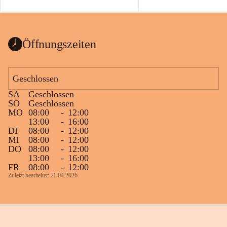
auch einer alten, nicht funktionierenden 
Zum 60. Geburtstag wünsche
Wanduhr (!) benutzt und musste 
Gesundheit, Gelassenheit un
ausgeräumt werden.
Portion Lebenslust.
Das Gemeindeamt freut sich sehr über die 
Öffnungszeiten
Spende >lesenswerter< Bücher und 
Zeitschriften. Bitte geben Sie diese aber 
im Gemeindeamt ab, damit diese Bücher 
Geschlossen
vorsortiert in die Bücherzelle eingeräumt 
SA
Geschlossen
werden können.
SO
Geschlossen
Gleichzeitig möchten wir uns bei all Jenen 
MO
08:00
-
12:00
13:00
-
16:00
sehr herzlich bedanken, die bereits viele 
DI
08:00
-
12:00
tolle Bücher spendiert haben.
MI
08:00
-
12:00
DO
08:00
-
12:00
13:00
-
16:00
FR
08:00
-
12:00
Zuletzt bearbeitet: 21.04.2026