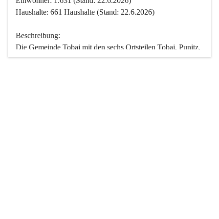
Einwohner: 1.631 (Stand: 22.6.2026)
Haushalte: 661 Haushalte (Stand: 22.6.2026)
Beschreibung:
Die Gemeinde Tobaj mit den sechs Ortsteilen Tobaj, Punitz, 
Deutsch Tschantschendorf, Kroatisch Tschantschendorf, 
Hasendorf und Tudersdorf ist eine der flächengrößten 
Gemeinden des Burgenlandes. Ein Großteil der Fläche ist 
mit Wald bedeckt. Fünf Ortsteile liegen im Stremtal, die 
Streusiedlung Punitz liegt zwischen dem Strem- und dem 
Pinkatal.
Besonders charakteristisch ist das reichhaltige und 
vielfältige Vereinsleben. Das kulturelle und gesellschaftliche 
Leben wird weitgehend von diesen Vereinen und deren 
Veranstaltungen geprägt.
Der größte Reichtum der Gemeinde liegt in der idyllischen 
Landschaft und der intakten Natur. Basierend darauf sowie 
den Freizeitangeboten, wie Wandern, Reiten, Radfahren, 