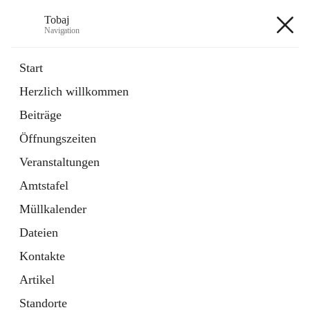
Tobaj
Navigation
Tobaj
Start
Herzlich willkommen
öffnet
Daten & Fakten
Beiträge
in
Externe Webseite
neuem
Öffnungszeiten
Tab
Formulare
2 Schnellzugriffe
Veranstaltungen
Amtstafel
+3
Müllkalender
Dateien
Kontakte
Artikel
Hauptadresse
Standorte