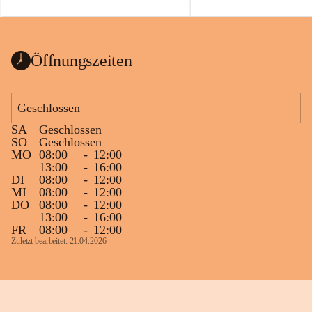
auch einer alten, nicht funktionierenden 
Zum 60. Geburtstag wünsche
Wanduhr (!) benutzt und musste 
Gesundheit, Gelassenheit un
ausgeräumt werden.
Portion Lebenslust.
Das Gemeindeamt freut sich sehr über die 
Öffnungszeiten
Spende >lesenswerter< Bücher und 
Zeitschriften. Bitte geben Sie diese aber 
im Gemeindeamt ab, damit diese Bücher 
Geschlossen
vorsortiert in die Bücherzelle eingeräumt 
SA
Geschlossen
werden können.
SO
Geschlossen
Gleichzeitig möchten wir uns bei all Jenen 
MO
08:00
-
12:00
13:00
-
16:00
sehr herzlich bedanken, die bereits viele 
DI
08:00
-
12:00
tolle Bücher spendiert haben.
MI
08:00
-
12:00
DO
08:00
-
12:00
13:00
-
16:00
FR
08:00
-
12:00
Zuletzt bearbeitet: 21.04.2026