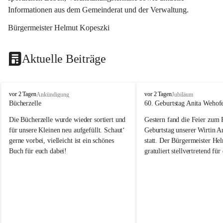
Informationen aus dem Gemeinderat und der Verwaltung. 
Bürgermeister Helmut Kopeszki
Aktuelle Beiträge
T
T
vor 2 Tagen
vor 2 Tagen
Ankündigung
Jubiläum
o
o
Bücherzelle
60. Geburtstag Anita Wehof
b
b
Die Bücherzelle wurde wieder sortiert und 
Gestern fand die Feier zum
a
a
j
j
für unsere Kleinen neu aufgefüllt. Schaut‘ 
Geburtstag unserer Wirtin A
gerne vorbei, vielleicht ist ein schönes 
statt. Der Bürgermeister He
Buch für euch dabei!
gratuliert stellvertretend fü
Tobaj sehr herzlich zu ihrem
Geburtstag.
Leider wurde die Bücherzelle zuletzt für 
Liebe Anita!
die Entsorgung von alten 
Katalogen/Prospekten/Zeitschriften, 
Die Jahre vergehen, doch dei
teilweise in ausländischer Sprache, sowie 
jung – und das ist das Schön