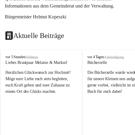
Informationen aus dem Gemeinderat und der Verwaltung. 
Bürgermeister Helmut Kopeszki
Aktuelle Beiträge
T
T
vor 5 Stunden
vor 4 Tagen
Jubiläum
Ankündigung
o
o
Liebes Brautpaar Melanie & Markus!
Bücherzelle
b
b
Herzlichen Glückwunsch zur Hochzeit!
Die Bücherzelle wurde wiede
a
a
j
j
Möge eure Liebe euch stets begleiten, 
für unsere Kleinen neu aufge
euch Kraft geben und euer Zuhause zu 
gerne vorbei, vielleicht ist e
einem Ort des Glücks machen.
Buch für euch dabei!
Leider wurde die Bücherzelle
die Entsorgung von alten 
Katalogen/Prospekten/Zeitsch
teilweise in ausländischer S