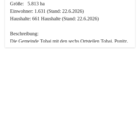
Größe:   5.813 ha
Einwohner: 1.631 (Stand: 22.6.2026)
Haushalte: 661 Haushalte (Stand: 22.6.2026)
Beschreibung:
Die Gemeinde Tobaj mit den sechs Ortsteilen Tobaj, Punitz, 
Deutsch Tschantschendorf, Kroatisch Tschantschendorf, 
Hasendorf und Tudersdorf ist eine der flächengrößten 
Gemeinden des Burgenlandes. Ein Großteil der Fläche ist 
mit Wald bedeckt. Fünf Ortsteile liegen im Stremtal, die 
Streusiedlung Punitz liegt zwischen dem Strem- und dem 
Pinkatal.
Besonders charakteristisch ist das reichhaltige und 
vielfältige Vereinsleben. Das kulturelle und gesellschaftliche 
Leben wird weitgehend von diesen Vereinen und deren 
Veranstaltungen geprägt.
Der größte Reichtum der Gemeinde liegt in der idyllischen 