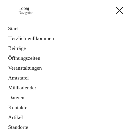
Tobaj
Navigation
Tobaj
Start
Herzlich willkommen
öffnet
Daten & Fakten
Beiträge
in
Externe Webseite
neuem
Öffnungszeiten
Tab
Formulare
2 Schnellzugriffe
Veranstaltungen
Amtstafel
+3
Müllkalender
Dateien
Kontakte
Artikel
Hauptadresse
Standorte