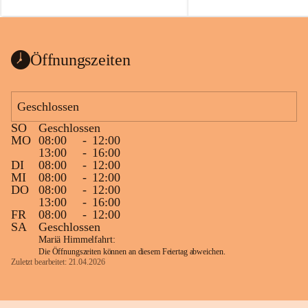
auch einer alten, nicht funkt
Wanduhr (!) benutzt und mu
ausgeräumt werden.
Das Gemeindeamt freut sich 
Öffnungszeiten
Spende >lesenswerter< Büch
Zeitschriften. Bitte geben Si
im Gemeindeamt ab, damit d
Geschlossen
vorsortiert in die Bücherzel
SO
Geschlossen
werden können.
MO
08:00
-
12:00
Gleichzeitig möchten wir uns
13:00
-
16:00
DI
08:00
-
12:00
sehr herzlich bedanken, die b
MI
08:00
-
12:00
tolle Bücher spendiert haben
DO
08:00
-
12:00
13:00
-
16:00
FR
08:00
-
12:00
SA
Geschlossen
Mariä Himmelfahrt:
Die Öffnungszeiten können an diesem Feiertag abweichen.
Zuletzt bearbeitet: 21.04.2026