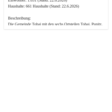
Einwohner: 1.631 (Stand: 22.6.2026)
Haushalte: 661 Haushalte (Stand: 22.6.2026)
Beschreibung:
Die Gemeinde Tobaj mit den sechs Ortsteilen Tobaj, Punitz, 
Deutsch Tschantschendorf, Kroatisch Tschantschendorf, 
Hasendorf und Tudersdorf ist eine der flächengrößten 
Gemeinden des Burgenlandes. Ein Großteil der Fläche ist 
mit Wald bedeckt. Fünf Ortsteile liegen im Stremtal, die 
Streusiedlung Punitz liegt zwischen dem Strem- und dem 
Pinkatal.
Besonders charakteristisch ist das reichhaltige und 
vielfältige Vereinsleben. Das kulturelle und gesellschaftliche 
Leben wird weitgehend von diesen Vereinen und deren 
Veranstaltungen geprägt.
Der größte Reichtum der Gemeinde liegt in der idyllischen 
Landschaft und der intakten Natur. Basierend darauf sowie 
den Freizeitangeboten, wie Wandern, Reiten, Radfahren, 