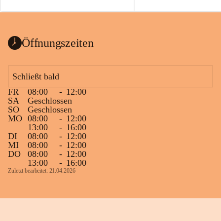
auch einer alten, nicht funktionierenden 
Zum 60. Geburtstag wünsche
Wanduhr (!) benutzt und musste 
Gesundheit, Gelassenheit un
ausgeräumt werden.
Portion Lebenslust.
Das Gemeindeamt freut sich sehr über die 
Öffnungszeiten
Spende >lesenswerter< Bücher und 
Zeitschriften. Bitte geben Sie diese aber 
im Gemeindeamt ab, damit diese Bücher 
Schließt bald
vorsortiert in die Bücherzelle eingeräumt 
FR
08:00
-
12:00
werden können.
SA
Geschlossen
Gleichzeitig möchten wir uns bei all Jenen 
SO
Geschlossen
MO
08:00
-
12:00
sehr herzlich bedanken, die bereits viele 
13:00
-
16:00
tolle Bücher spendiert haben.
DI
08:00
-
12:00
MI
08:00
-
12:00
DO
08:00
-
12:00
13:00
-
16:00
Zuletzt bearbeitet: 21.04.2026