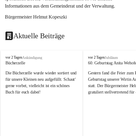
Informationen aus dem Gemeinderat und der Verwaltung. 
Bürgermeister Helmut Kopeszki
Aktuelle Beiträge
T
T
vor 2 Tagen
vor 2 Tagen
Ankündigung
Jubiläum
o
o
Bücherzelle
60. Geburtstag Anita Wehof
b
b
Die Bücherzelle wurde wieder sortiert und 
Gestern fand die Feier zum
a
a
j
j
für unsere Kleinen neu aufgefüllt. Schaut‘ 
Geburtstag unserer Wirtin A
gerne vorbei, vielleicht ist ein schönes 
statt. Der Bürgermeister He
Buch für euch dabei!
gratuliert stellvertretend fü
Tobaj sehr herzlich zu ihrem
Geburtstag.
Leider wurde die Bücherzelle zuletzt für 
Liebe Anita!
die Entsorgung von alten 
Katalogen/Prospekten/Zeitschriften, 
Die Jahre vergehen, doch dei
teilweise in ausländischer Sprache, sowie 
jung – und das ist das Schön