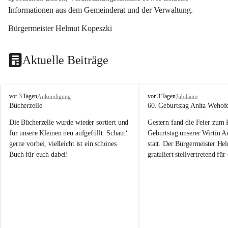
Informationen aus dem Gemeinderat und der Verwaltung. 
Bürgermeister Helmut Kopeszki
Aktuelle Beiträge
T
T
vor 3 Tagen
vor 3 Tagen
Ankündigung
Jubiläum
o
o
Bücherzelle
60. Geburtstag Anita Wehof
b
b
Die Bücherzelle wurde wieder sortiert und 
Gestern fand die Feier zum
a
a
j
j
für unsere Kleinen neu aufgefüllt. Schaut‘ 
Geburtstag unserer Wirtin A
gerne vorbei, vielleicht ist ein schönes 
statt. Der Bürgermeister He
Buch für euch dabei!
gratuliert stellvertretend fü
Tobaj sehr herzlich zu ihrem
Geburtstag.
Leider wurde die Bücherzelle zuletzt für 
Liebe Anita!
die Entsorgung von alten 
Katalogen/Prospekten/Zeitschriften, 
Die Jahre vergehen, doch dei
teilweise in ausländischer Sprache, sowie 
jung – und das ist das Schön