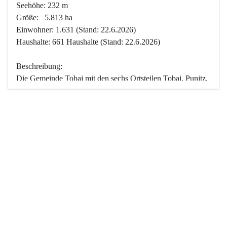
Seehöhe: 232 m
Größe:   5.813 ha
Einwohner: 1.631 (Stand: 22.6.2026)
Haushalte: 661 Haushalte (Stand: 22.6.2026)
Beschreibung:
Die Gemeinde Tobaj mit den sechs Ortsteilen Tobaj, Punitz, 
Deutsch Tschantschendorf, Kroatisch Tschantschendorf, 
Hasendorf und Tudersdorf ist eine der flächengrößten 
Gemeinden des Burgenlandes. Ein Großteil der Fläche ist 
mit Wald bedeckt. Fünf Ortsteile liegen im Stremtal, die 
Streusiedlung Punitz liegt zwischen dem Strem- und dem 
Pinkatal.
Besonders charakteristisch ist das reichhaltige und 
vielfältige Vereinsleben. Das kulturelle und gesellschaftliche 
Leben wird weitgehend von diesen Vereinen und deren 
Veranstaltungen geprägt.