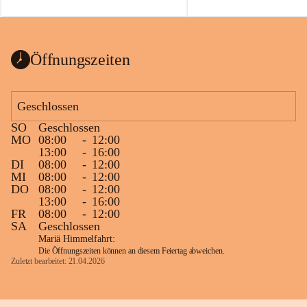
auch einer alten, nicht funktionierenden 
Zum 60. Geburtstag wünsche
Wanduhr (!) benutzt und musste 
Gesundheit, Gelassenheit un
ausgeräumt werden.
Portion Lebenslust.
Das Gemeindeamt freut sich sehr über die 
Öffnungszeiten
Spende >lesenswerter< Bücher und 
Zeitschriften. Bitte geben Sie diese aber 
im Gemeindeamt ab, damit diese Bücher 
Geschlossen
vorsortiert in die Bücherzelle eingeräumt 
SO
Geschlossen
werden können.
MO
08:00
-
12:00
Gleichzeitig möchten wir uns bei all Jenen 
13:00
-
16:00
DI
08:00
-
12:00
sehr herzlich bedanken, die bereits viele 
MI
08:00
-
12:00
tolle Bücher spendiert haben.
DO
08:00
-
12:00
13:00
-
16:00
FR
08:00
-
12:00
SA
Geschlossen
Mariä Himmelfahrt:
Die Öffnungszeiten können an diesem Feiertag abweichen.
Zuletzt bearbeitet: 21.04.2026