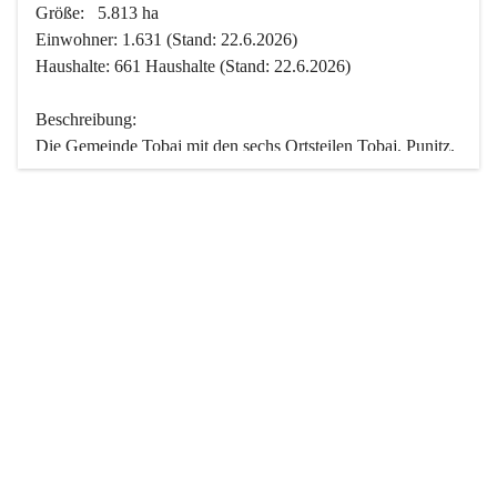
Größe:   5.813 ha
Einwohner: 1.631 (Stand: 22.6.2026)
Haushalte: 661 Haushalte (Stand: 22.6.2026)
Beschreibung:
Die Gemeinde Tobaj mit den sechs Ortsteilen Tobaj, Punitz, 
Deutsch Tschantschendorf, Kroatisch Tschantschendorf, 
Hasendorf und Tudersdorf ist eine der flächengrößten 
Gemeinden des Burgenlandes. Ein Großteil der Fläche ist 
mit Wald bedeckt. Fünf Ortsteile liegen im Stremtal, die 
Streusiedlung Punitz liegt zwischen dem Strem- und dem 
Pinkatal.
Besonders charakteristisch ist das reichhaltige und 
vielfältige Vereinsleben. Das kulturelle und gesellschaftliche 
Leben wird weitgehend von diesen Vereinen und deren 
Veranstaltungen geprägt.
Der größte Reichtum der Gemeinde liegt in der idyllischen 