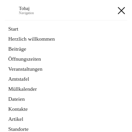
Tobaj
Navigation
Tobaj
Start
Herzlich willkommen
öffnet
Daten & Fakten
Beiträge
in
Externe Webseite
neuem
Öffnungszeiten
Tab
Formulare
2 Schnellzugriffe
Veranstaltungen
Amtstafel
+3
Müllkalender
Dateien
Kontakte
Artikel
Hauptadresse
Standorte