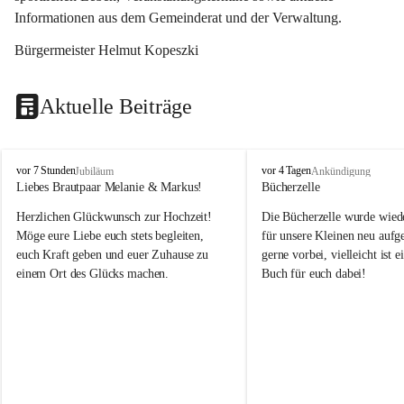
Informationen aus dem Gemeinderat und der Verwaltung. 
Bürgermeister Helmut Kopeszki
Aktuelle Beiträge
T
T
vor 7 Stunden
vor 4 Tagen
Jubiläum
Ankündigung
o
o
Liebes Brautpaar Melanie & Markus!
Bücherzelle
b
b
Herzlichen Glückwunsch zur Hochzeit!
Die Bücherzelle wurde wiede
a
a
j
j
Möge eure Liebe euch stets begleiten, 
für unsere Kleinen neu aufge
euch Kraft geben und euer Zuhause zu 
gerne vorbei, vielleicht ist e
einem Ort des Glücks machen.
Buch für euch dabei!
Leider wurde die Bücherzelle
die Entsorgung von alten 
Katalogen/Prospekten/Zeitsch
teilweise in ausländischer S