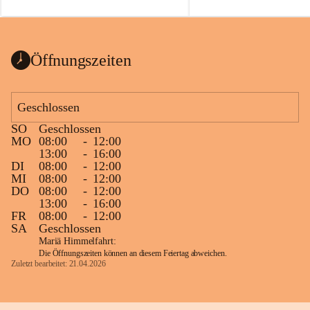
auch einer alten, nicht funkt
Wanduhr (!) benutzt und mu
ausgeräumt werden.
Das Gemeindeamt freut sich 
Öffnungszeiten
Spende >lesenswerter< Büch
Zeitschriften. Bitte geben Si
im Gemeindeamt ab, damit d
Geschlossen
vorsortiert in die Bücherzel
SO
Geschlossen
werden können.
MO
08:00
-
12:00
Gleichzeitig möchten wir uns
13:00
-
16:00
DI
08:00
-
12:00
sehr herzlich bedanken, die b
MI
08:00
-
12:00
tolle Bücher spendiert haben
DO
08:00
-
12:00
13:00
-
16:00
FR
08:00
-
12:00
SA
Geschlossen
Mariä Himmelfahrt:
Die Öffnungszeiten können an diesem Feiertag abweichen.
Zuletzt bearbeitet: 21.04.2026