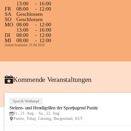
13:00
-
16:00
Gleichzeitig möchten wir uns bei all Jenen 
FR
08:00
-
12:00
SA
Geschlossen
sehr herzlich bedanken, die bereits viele 
SO
Geschlossen
tolle Bücher spendiert haben.
MO
08:00
-
12:00
13:00
-
16:00
DI
08:00
-
12:00
MI
08:00
-
12:00
Zuletzt bearbeitet: 21.04.2026
Kommende Veranstaltungen
Sport & Wettkampf
Stelzen- und Hendlgrillen der Sportjugend Punitz
Fr., 21. Aug. - Sa., 22. Aug.
Punitz, Tobaj, Güssing, Burgenland, AUT