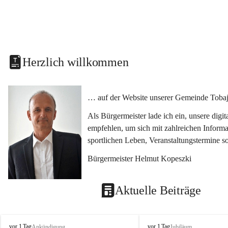
Herzlich willkommen
… auf der Website unserer Gemeinde Tobaj
Als Bürgermeister lade ich ein, unsere dig
empfehlen, um sich mit zahlreichen Informa
sportlichen Leben, Veranstaltungstermine 
Bürgermeister Helmut Kopeszki
Aktuelle Beiträge
T
T
vor 1 Tag
vor 1 Tag
Ankündigung
Jubiläum