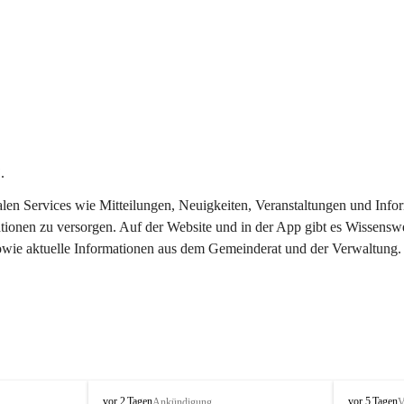
.
italen Services wie Mitteilungen, Neuigkeiten, Veranstaltungen und In
tionen zu versorgen. Auf der Website und in der App gibt es Wissenswe
sowie aktuelle Informationen aus dem Gemeinderat und der Verwaltung.
T
T
vor 2 Tagen
vor 5 Tagen
Ankündigung
V