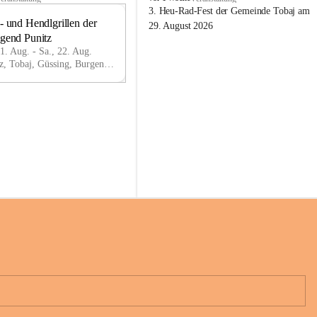
o
3. Heu-Rad-Fest der Gemeinde Tobaj am 
- und Hendlgrillen der 
b
21
29. August 2026
a
ugend Punitz
AU
j
G
21. Aug. - Sa., 22. Aug.
Punitz, Tobaj, Güssing, Burgenland, AUT