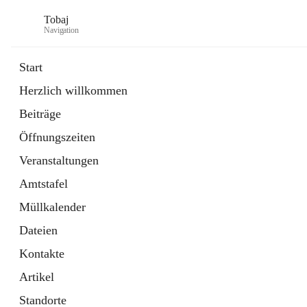
Tobaj
Navigation
Start
Herzlich willkommen
öffnet
Daten & Fakten
Beiträge
in
Externe Webseite
neuem
Öffnungszeiten
Tab
Formulare
2 Schnellzugriffe
Veranstaltungen
Amtstafel
Müllkalender
Dateien
Kontakte
Artikel
Standorte