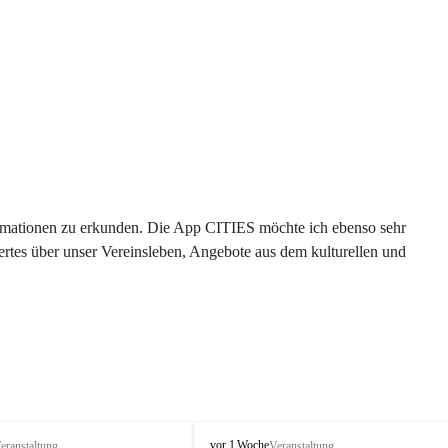
formationen zu erkunden. Die App CITIES möchte ich ebenso sehr 
rtes über unser Vereinsleben, Angebote aus dem kulturellen und 
 
T
vor 1 Woche
eranstaltung
Veranstaltung