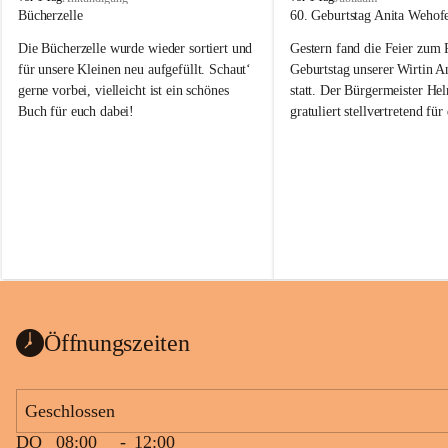
o
o
Bücherzelle
60. Geburtstag Anita Wehof
b
b
Die Bücherzelle wurde wieder sortiert und 
Gestern fand die Feier zum
a
a
j
j
für unsere Kleinen neu aufgefüllt. Schaut‘ 
Geburtstag unserer Wirtin A
gerne vorbei, vielleicht ist ein schönes 
statt. Der Bürgermeister He
Buch für euch dabei!
gratuliert stellvertretend fü
Tobaj sehr herzlich zu ihrem
Geburtstag.
Leider wurde die Bücherzelle zuletzt für 
Liebe Anita!
die Entsorgung von alten 
Katalogen/Prospekten/Zeitschriften, 
Die Jahre vergehen, doch dei
teilweise in ausländischer Sprache, sowie 
jung – und das ist das Schön
auch einer alten, nicht funktionierenden 
Zum 60. Geburtstag wünsche
Wanduhr (!) benutzt und musste 
Gesundheit, Gelassenheit un
ausgeräumt werden.
Portion Lebenslust.
Das Gemeindeamt freut sich sehr über die 
Öffnungszeiten
Spende >lesenswerter< Bücher und 
Zeitschriften. Bitte geben Sie diese aber 
im Gemeindeamt ab, damit diese Bücher 
Geschlossen
vorsortiert in die Bücherzelle eingeräumt 
DO
08:00
-
12:00
werden können.