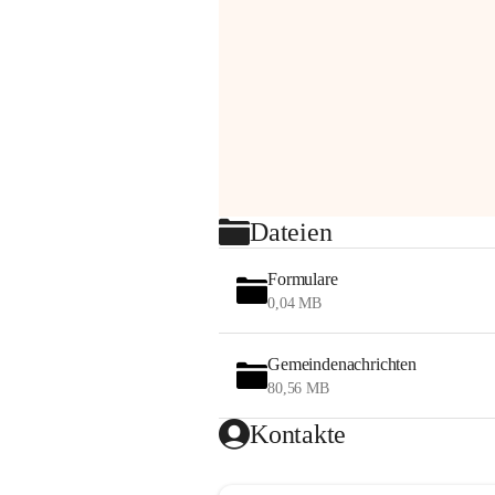
Dateien
Formulare
0,04 MB
Gemeindenachrichten
80,56 MB
Kontakte