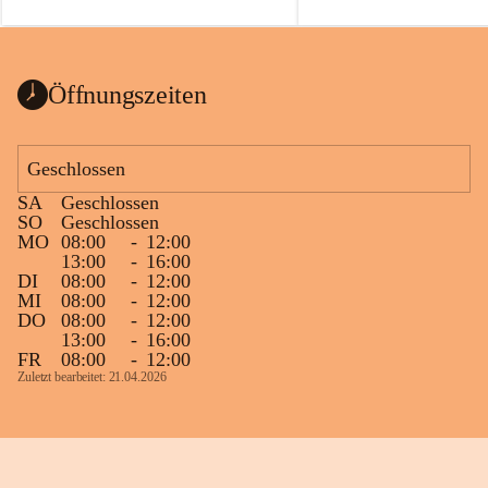
auch einer alten, nicht funktionierenden 
Zum 60. Geburtstag wünsche
Wanduhr (!) benutzt und musste 
Gesundheit, Gelassenheit un
ausgeräumt werden.
Portion Lebenslust.
Das Gemeindeamt freut sich sehr über die 
Öffnungszeiten
Spende >lesenswerter< Bücher und 
Zeitschriften. Bitte geben Sie diese aber 
im Gemeindeamt ab, damit diese Bücher 
Geschlossen
vorsortiert in die Bücherzelle eingeräumt 
SA
Geschlossen
werden können.
SO
Geschlossen
Gleichzeitig möchten wir uns bei all Jenen 
MO
08:00
-
12:00
13:00
-
16:00
sehr herzlich bedanken, die bereits viele 
DI
08:00
-
12:00
tolle Bücher spendiert haben.
MI
08:00
-
12:00
DO
08:00
-
12:00
13:00
-
16:00
FR
08:00
-
12:00
Zuletzt bearbeitet: 21.04.2026