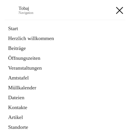
Tobaj
Navigation
Tobaj
Start
Herzlich willkommen
öffnet
Daten & Fakten
Beiträge
in
Externe Webseite
neuem
Öffnungszeiten
Tab
Formulare
2 Schnellzugriffe
Veranstaltungen
Amtstafel
+3
Müllkalender
Dateien
Kontakte
Artikel
Hauptadresse
Standorte