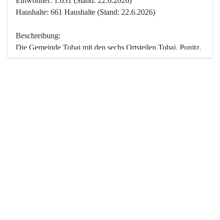
Einwohner: 1.631 (Stand: 22.6.2026)
Haushalte: 661 Haushalte (Stand: 22.6.2026)
Beschreibung:
Die Gemeinde Tobaj mit den sechs Ortsteilen Tobaj, Punitz, 
Deutsch Tschantschendorf, Kroatisch Tschantschendorf, 
Hasendorf und Tudersdorf ist eine der flächengrößten 
Gemeinden des Burgenlandes. Ein Großteil der Fläche ist 
mit Wald bedeckt. Fünf Ortsteile liegen im Stremtal, die 
Streusiedlung Punitz liegt zwischen dem Strem- und dem 
Pinkatal.
Besonders charakteristisch ist das reichhaltige und 
vielfältige Vereinsleben. Das kulturelle und gesellschaftliche 
Leben wird weitgehend von diesen Vereinen und deren 
Veranstaltungen geprägt.
Der größte Reichtum der Gemeinde liegt in der idyllischen 
Landschaft und der intakten Natur. Basierend darauf sowie 
den Freizeitangeboten, wie Wandern, Reiten, Radfahren, 