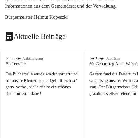
Informationen aus dem Gemeinderat und der Verwaltung. 
Bürgermeister Helmut Kopeszki
Aktuelle Beiträge
T
T
vor 3 Tagen
vor 3 Tagen
Ankündigung
Jubiläum
o
o
Bücherzelle
60. Geburtstag Anita Wehof
b
b
Die Bücherzelle wurde wieder sortiert und 
Gestern fand die Feier zum
a
a
j
j
für unsere Kleinen neu aufgefüllt. Schaut‘ 
Geburtstag unserer Wirtin A
gerne vorbei, vielleicht ist ein schönes 
statt. Der Bürgermeister He
Buch für euch dabei!
gratuliert stellvertretend fü
Tobaj sehr herzlich zu ihrem
Geburtstag.
Leider wurde die Bücherzelle zuletzt für 
Liebe Anita!
die Entsorgung von alten 
Katalogen/Prospekten/Zeitschriften, 
Die Jahre vergehen, doch dei
teilweise in ausländischer Sprache, sowie 
jung – und das ist das Schön