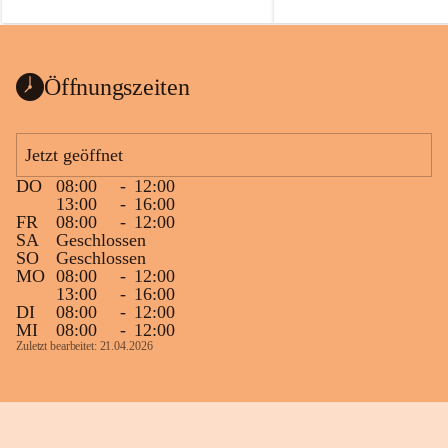
auch einer alten, nicht funktionierenden 
Zum 60. Geburtstag wünsche
Wanduhr (!) benutzt und musste 
Gesundheit, Gelassenheit un
ausgeräumt werden.
Portion Lebenslust.
Das Gemeindeamt freut sich sehr über die 
Öffnungszeiten
Spende >lesenswerter< Bücher und 
Zeitschriften. Bitte geben Sie diese aber 
im Gemeindeamt ab, damit diese Bücher 
Jetzt geöffnet
vorsortiert in die Bücherzelle eingeräumt 
DO
08:00
-
12:00
werden können.
13:00
-
16:00
Gleichzeitig möchten wir uns bei all Jenen 
FR
08:00
-
12:00
SA
Geschlossen
sehr herzlich bedanken, die bereits viele 
SO
Geschlossen
tolle Bücher spendiert haben.
MO
08:00
-
12:00
13:00
-
16:00
DI
08:00
-
12:00
MI
08:00
-
12:00
Zuletzt bearbeitet: 21.04.2026