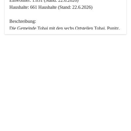
Einwohner: 1.631 (Stand: 22.6.2026)
Haushalte: 661 Haushalte (Stand: 22.6.2026)
Beschreibung:
Die Gemeinde Tobaj mit den sechs Ortsteilen Tobaj, Punitz, 
Deutsch Tschantschendorf, Kroatisch Tschantschendorf, 
Hasendorf und Tudersdorf ist eine der flächengrößten 
Gemeinden des Burgenlandes. Ein Großteil der Fläche ist 
mit Wald bedeckt. Fünf Ortsteile liegen im Stremtal, die 
Streusiedlung Punitz liegt zwischen dem Strem- und dem 
Pinkatal.
Besonders charakteristisch ist das reichhaltige und 
vielfältige Vereinsleben. Das kulturelle und gesellschaftliche 
Leben wird weitgehend von diesen Vereinen und deren 
Veranstaltungen geprägt.
Der größte Reichtum der Gemeinde liegt in der idyllischen 
Landschaft und der intakten Natur. Basierend darauf sowie 
den Freizeitangeboten, wie Wandern, Reiten, Radfahren, 