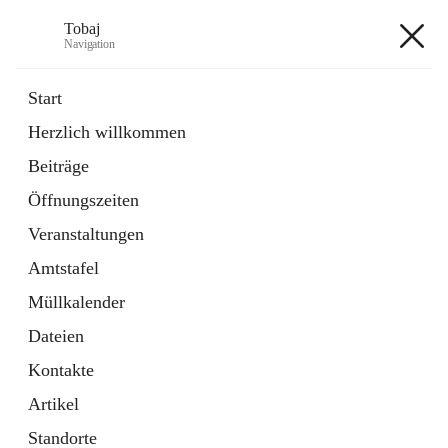
Tobaj
Navigation
Tobaj
Start
Herzlich willkommen
öffnet
Daten & Fakten
Beiträge
in
Externe Webseite
neuem
Öffnungszeiten
Tab
Formulare
2 Schnellzugriffe
Veranstaltungen
Amtstafel
+3
Müllkalender
Dateien
Kontakte
Artikel
Hauptadresse
Standorte