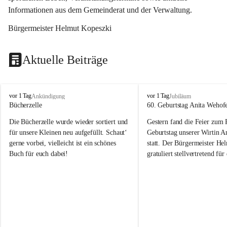
Informationen aus dem Gemeinderat und der Verwaltung. 
Bürgermeister Helmut Kopeszki
Aktuelle Beiträge
T
T
vor 1 Tag
vor 1 Tag
Ankündigung
Jubiläum
o
o
Bücherzelle
60. Geburtstag Anita Wehof
b
b
Die Bücherzelle wurde wieder sortiert und 
Gestern fand die Feier zum
a
a
j
j
für unsere Kleinen neu aufgefüllt. Schaut‘ 
Geburtstag unserer Wirtin A
gerne vorbei, vielleicht ist ein schönes 
statt. Der Bürgermeister He
Buch für euch dabei!
gratuliert stellvertretend fü
Tobaj sehr herzlich zu ihrem
Geburtstag.
Leider wurde die Bücherzelle zuletzt für 
Liebe Anita!
die Entsorgung von alten 
Katalogen/Prospekten/Zeitschriften, 
Die Jahre vergehen, doch dei
teilweise in ausländischer Sprache, sowie 
jung – und das ist das Schön