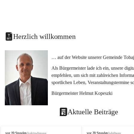
Herzlich willkommen
… auf der Website unserer Gemeinde Tobaj
Als Bürgermeister lade ich ein, unsere dig
empfehlen, um sich mit zahlreichen Informa
sportlichen Leben, Veranstaltungstermine 
Bürgermeister Helmut Kopeszki
Aktuelle Beiträge
T
T
vor 19 Stunden
vor 20 Stunden
Ankündigung
Jubiläum