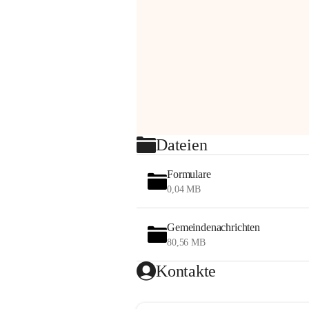
Dateien
Formulare
0,04 MB
Gemeindenachrichten
80,56 MB
Kontakte