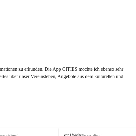
formationen zu erkunden. Die App CITIES möchte ich ebenso sehr 
rtes über unser Vereinsleben, Angebote aus dem kulturellen und 
 
T
vor 1 Woche
eranstaltung
Veranstaltung