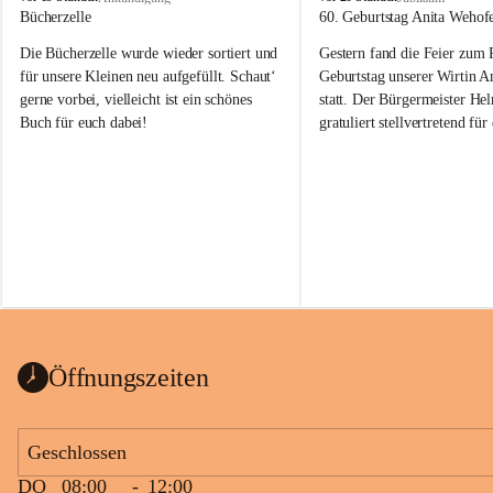
o
o
Bücherzelle
60. Geburtstag Anita Wehof
b
b
Die Bücherzelle wurde wieder sortiert und 
Gestern fand die Feier zum
a
a
j
j
für unsere Kleinen neu aufgefüllt. Schaut‘ 
Geburtstag unserer Wirtin A
gerne vorbei, vielleicht ist ein schönes 
statt. Der Bürgermeister He
Buch für euch dabei!
gratuliert stellvertretend fü
Tobaj sehr herzlich zu ihrem
Geburtstag.
Leider wurde die Bücherzelle zuletzt für 
Liebe Anita!
die Entsorgung von alten 
Katalogen/Prospekten/Zeitschriften, 
Die Jahre vergehen, doch dei
teilweise in ausländischer Sprache, sowie 
jung – und das ist das Schön
auch einer alten, nicht funktionierenden 
Zum 60. Geburtstag wünsche
Wanduhr (!) benutzt und musste 
Gesundheit, Gelassenheit un
ausgeräumt werden.
Portion Lebenslust.
Das Gemeindeamt freut sich sehr über die 
Öffnungszeiten
Spende >lesenswerter< Bücher und 
Zeitschriften. Bitte geben Sie diese aber 
im Gemeindeamt ab, damit diese Bücher 
Geschlossen
vorsortiert in die Bücherzelle eingeräumt 
DO
08:00
-
12:00
werden können.