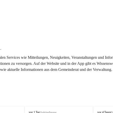
.
italen Services wie Mitteilungen, Neuigkeiten, Veranstaltungen und In
tionen zu versorgen. Auf der Website und in der App gibt es Wissenswe
sowie aktuelle Informationen aus dem Gemeinderat und der Verwaltung.
T
T
vor 1 Tag
vor 4 Tagen
Ankündigung
V