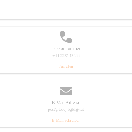
Tobaj 107, 7544 Tobaj, AUT
Auf Karte ansehen
Telefonnummer
+43 3322 42458
Anrufen
E-Mail Adresse
post@tobaj.bgld.gv.at
E-Mail schreiben