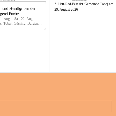
o
3. Heu-Rad-Fest der Gemeinde Tobaj am 
- und Hendlgrillen der 
b
21
29. August 2026
a
ugend Punitz
AU
j
G
21. Aug. - Sa., 22. Aug.
Punitz, Tobaj, Güssing, Burgenland, AUT