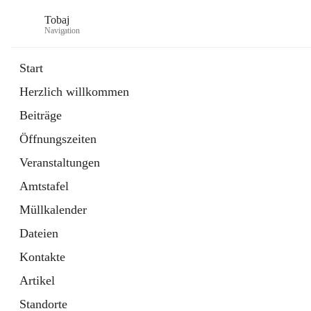
Tobaj
Navigation
Start
Herzlich willkommen
öffnet
Daten & Fakten
Beiträge
in
Externe Webseite
neuem
Öffnungszeiten
Tab
Formulare
2 Schnellzugriffe
Veranstaltungen
Amtstafel
Müllkalender
Dateien
Kontakte
Artikel
Standorte