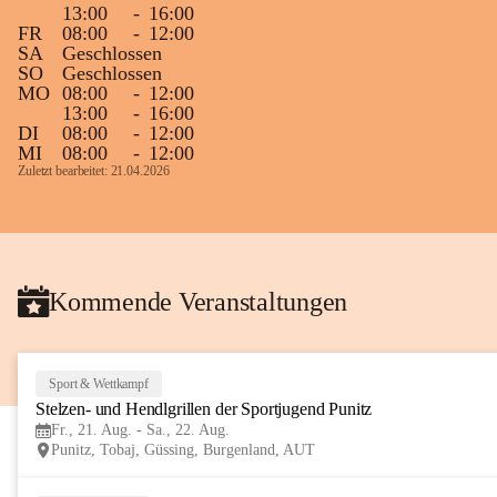
13:00
-
16:00
Gleichzeitig möchten wir uns bei all Jenen 
FR
08:00
-
12:00
SA
Geschlossen
sehr herzlich bedanken, die bereits viele 
SO
Geschlossen
tolle Bücher spendiert haben.
MO
08:00
-
12:00
13:00
-
16:00
DI
08:00
-
12:00
MI
08:00
-
12:00
Zuletzt bearbeitet: 21.04.2026
Kommende Veranstaltungen
Sport & Wettkampf
Stelzen- und Hendlgrillen der Sportjugend Punitz
Fr., 21. Aug. - Sa., 22. Aug.
Punitz, Tobaj, Güssing, Burgenland, AUT