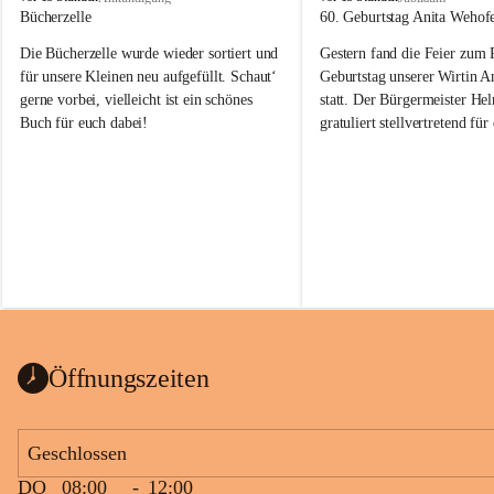
o
o
Bücherzelle
60. Geburtstag Anita Wehof
b
b
Die Bücherzelle wurde wieder sortiert und 
Gestern fand die Feier zum
a
a
j
j
für unsere Kleinen neu aufgefüllt. Schaut‘ 
Geburtstag unserer Wirtin A
gerne vorbei, vielleicht ist ein schönes 
statt. Der Bürgermeister He
Buch für euch dabei!
gratuliert stellvertretend fü
Tobaj sehr herzlich zu ihrem
Geburtstag.
Leider wurde die Bücherzelle zuletzt für 
Liebe Anita!
die Entsorgung von alten 
Katalogen/Prospekten/Zeitschriften, 
Die Jahre vergehen, doch dei
teilweise in ausländischer Sprache, sowie 
jung – und das ist das Schön
auch einer alten, nicht funktionierenden 
Zum 60. Geburtstag wünsche
Wanduhr (!) benutzt und musste 
Gesundheit, Gelassenheit un
ausgeräumt werden.
Portion Lebenslust.
Das Gemeindeamt freut sich sehr über die 
Öffnungszeiten
Spende >lesenswerter< Bücher und 
Zeitschriften. Bitte geben Sie diese aber 
im Gemeindeamt ab, damit diese Bücher 
Geschlossen
vorsortiert in die Bücherzelle eingeräumt 
DO
08:00
-
12:00
werden können.