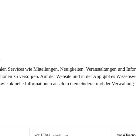
.
italen Services wie Mitteilungen, Neuigkeiten, Veranstaltungen und In
tionen zu versorgen. Auf der Website und in der App gibt es Wissenswe
sowie aktuelle Informationen aus dem Gemeinderat und der Verwaltung.
T
T
vor 1 Tag
vor 4 Tagen
Ankündigung
V