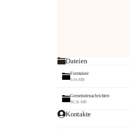
Dateien
Formulare
0,04 MB
Gemeindenachrichten
80,56 MB
Kontakte