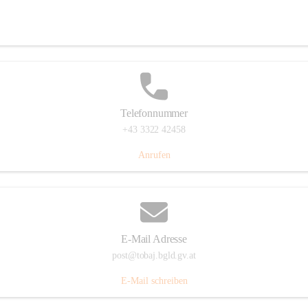
Tobaj 107, 7544 Tobaj, AUT
Auf Karte ansehen
Telefonnummer
+43 3322 42458
Anrufen
E-Mail Adresse
post@tobaj.bgld.gv.at
E-Mail schreiben