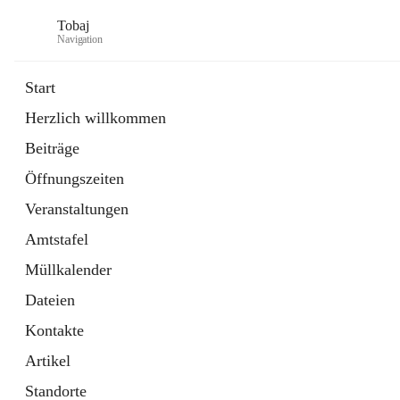
Tobaj
Navigation
Start
Herzlich willkommen
öffnet
Daten & Fakten
Beiträge
in
Externe Webseite
neuem
Öffnungszeiten
Tab
Formulare
2 Schnellzugriffe
Veranstaltungen
Amtstafel
Müllkalender
Dateien
Kontakte
Artikel
Standorte