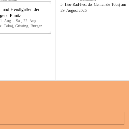
o
3. Heu-Rad-Fest der Gemeinde Tobaj am 
- und Hendlgrillen der 
b
21
29. August 2026
a
ugend Punitz
AU
j
G
21. Aug. - Sa., 22. Aug.
Punitz, Tobaj, Güssing, Burgenland, AUT