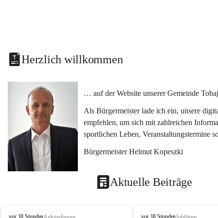
Herzlich willkommen
… auf der Website unserer Gemeinde Tobaj
Als Bürgermeister lade ich ein, unsere dig
empfehlen, um sich mit zahlreichen Informa
sportlichen Leben, Veranstaltungstermine 
Bürgermeister Helmut Kopeszki
Aktuelle Beiträge
T
T
vor 18 Stunden
vor 18 Stunden
Ankündigung
Jubiläum