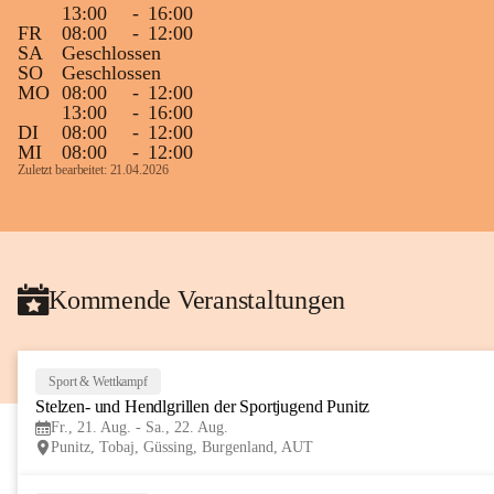
13:00
-
16:00
Gleichzeitig möchten wir uns bei all Jenen 
FR
08:00
-
12:00
SA
Geschlossen
sehr herzlich bedanken, die bereits viele 
SO
Geschlossen
tolle Bücher spendiert haben.
MO
08:00
-
12:00
13:00
-
16:00
DI
08:00
-
12:00
MI
08:00
-
12:00
Zuletzt bearbeitet: 21.04.2026
Kommende Veranstaltungen
Sport & Wettkampf
Stelzen- und Hendlgrillen der Sportjugend Punitz
Fr., 21. Aug. - Sa., 22. Aug.
Punitz, Tobaj, Güssing, Burgenland, AUT