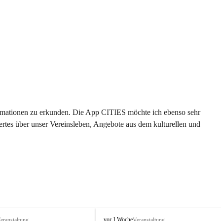
formationen zu erkunden. Die App CITIES möchte ich ebenso sehr 
rtes über unser Vereinsleben, Angebote aus dem kulturellen und 
 
T
vor 1 Woche
eranstaltung
Veranstaltung