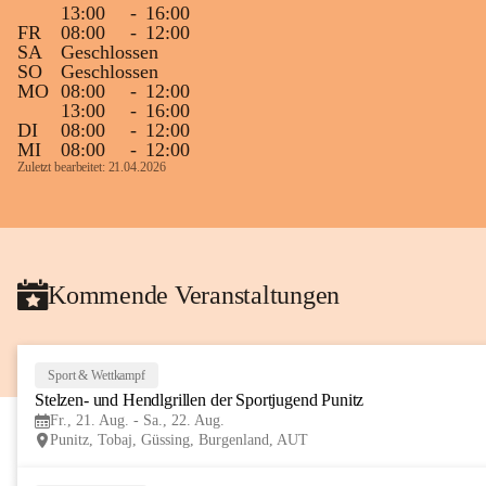
13:00
-
16:00
Gleichzeitig möchten wir uns bei all Jenen 
FR
08:00
-
12:00
SA
Geschlossen
sehr herzlich bedanken, die bereits viele 
SO
Geschlossen
tolle Bücher spendiert haben.
MO
08:00
-
12:00
13:00
-
16:00
DI
08:00
-
12:00
MI
08:00
-
12:00
Zuletzt bearbeitet: 21.04.2026
Kommende Veranstaltungen
Sport & Wettkampf
Stelzen- und Hendlgrillen der Sportjugend Punitz
Fr., 21. Aug. - Sa., 22. Aug.
Punitz, Tobaj, Güssing, Burgenland, AUT