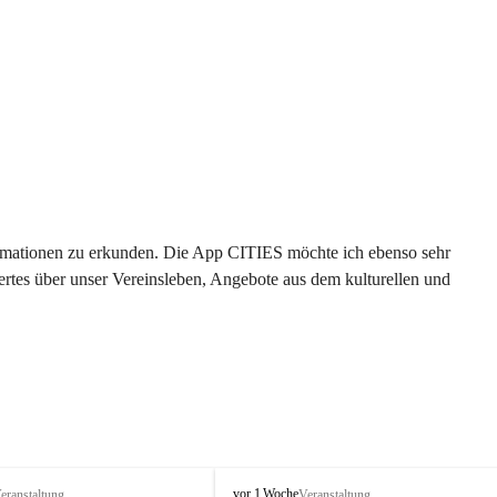
formationen zu erkunden. Die App CITIES möchte ich ebenso sehr 
rtes über unser Vereinsleben, Angebote aus dem kulturellen und 
 
T
vor 1 Woche
eranstaltung
Veranstaltung