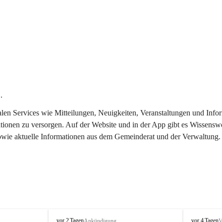
.
italen Services wie Mitteilungen, Neuigkeiten, Veranstaltungen und In
tionen zu versorgen. Auf der Website und in der App gibt es Wissenswe
sowie aktuelle Informationen aus dem Gemeinderat und der Verwaltung.
T
T
vor 2 Tagen
vor 4 Tagen
Ankündigung
V