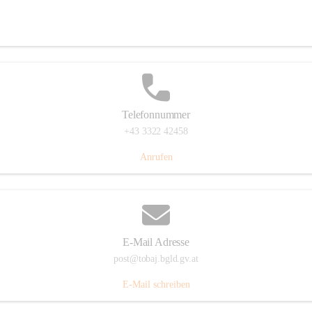
Tobaj 107, 7544 Tobaj, AUT
Auf Karte ansehen
Telefonnummer
+43 3322 42458
Anrufen
E-Mail Adresse
post@tobaj.bgld.gv.at
E-Mail schreiben