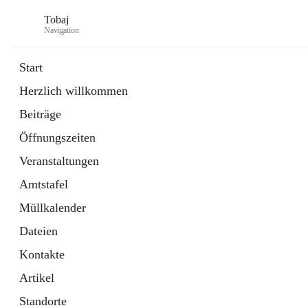
Tobaj
Navigation
Start
Herzlich willkommen
öffnet
Daten & Fakten
Beiträge
in
Externe Webseite
neuem
Öffnungszeiten
Tab
Formulare
2 Schnellzugriffe
Veranstaltungen
Amtstafel
Müllkalender
Dateien
Kontakte
Artikel
Standorte