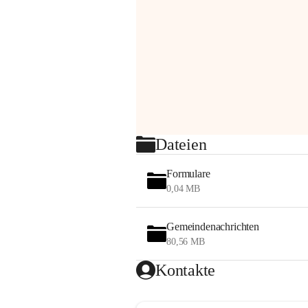
Dateien
Formulare
0,04 MB
Gemeindenachrichten
80,56 MB
Kontakte