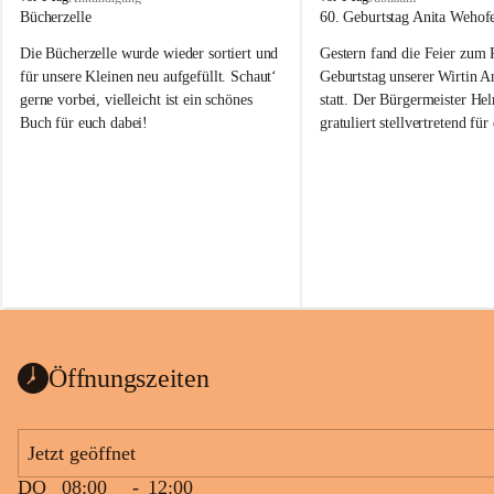
o
o
Bücherzelle
60. Geburtstag Anita Wehof
b
b
Die Bücherzelle wurde wieder sortiert und 
Gestern fand die Feier zum
a
a
j
j
für unsere Kleinen neu aufgefüllt. Schaut‘ 
Geburtstag unserer Wirtin A
gerne vorbei, vielleicht ist ein schönes 
statt. Der Bürgermeister He
Buch für euch dabei!
gratuliert stellvertretend fü
Tobaj sehr herzlich zu ihrem
Geburtstag.
Leider wurde die Bücherzelle zuletzt für 
Liebe Anita!
die Entsorgung von alten 
Katalogen/Prospekten/Zeitschriften, 
Die Jahre vergehen, doch dei
teilweise in ausländischer Sprache, sowie 
jung – und das ist das Schön
auch einer alten, nicht funktionierenden 
Zum 60. Geburtstag wünsche
Wanduhr (!) benutzt und musste 
Gesundheit, Gelassenheit un
ausgeräumt werden.
Portion Lebenslust.
Das Gemeindeamt freut sich sehr über die 
Öffnungszeiten
Spende >lesenswerter< Bücher und 
Zeitschriften. Bitte geben Sie diese aber 
im Gemeindeamt ab, damit diese Bücher 
Jetzt geöffnet
vorsortiert in die Bücherzelle eingeräumt 
DO
08:00
-
12:00
werden können.