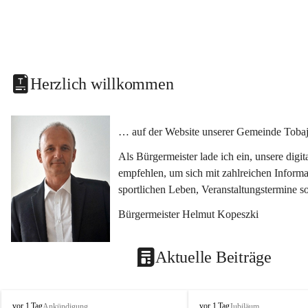
Herzlich willkommen
… auf der Website unserer Gemeinde Tobaj
Als Bürgermeister lade ich ein, unsere dig
empfehlen, um sich mit zahlreichen Informa
sportlichen Leben, Veranstaltungstermine 
Bürgermeister Helmut Kopeszki
Aktuelle Beiträge
T
T
vor 1 Tag
vor 1 Tag
Ankündigung
Jubiläum