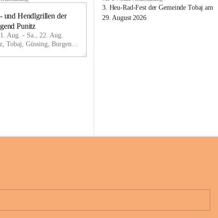
o
3. Heu-Rad-Fest der Gemeinde Tobaj am 
- und Hendlgrillen der 
b
21
29. August 2026
a
ugend Punitz
AU
j
G
21. Aug. - Sa., 22. Aug.
Punitz, Tobaj, Güssing, Burgenland, AUT