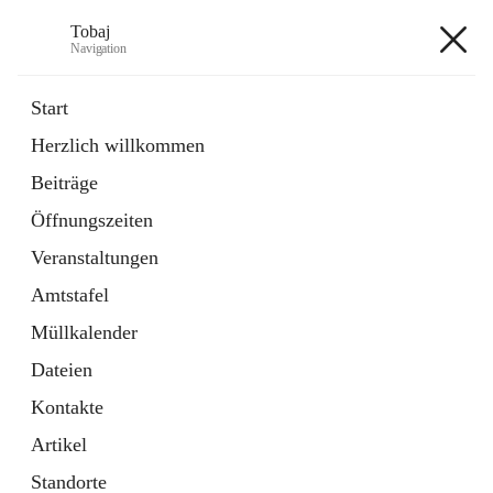
Tobaj
Navigation
Tobaj
Start
Herzlich willkommen
öffnet
Daten & Fakten
Beiträge
in
Externe Webseite
neuem
Öffnungszeiten
Tab
Formulare
2 Schnellzugriffe
Veranstaltungen
Amtstafel
+3
Müllkalender
Dateien
Kontakte
Artikel
Hauptadresse
Standorte