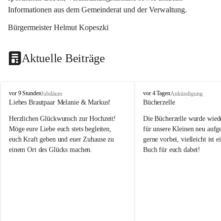
Informationen aus dem Gemeinderat und der Verwaltung. 
Bürgermeister Helmut Kopeszki
Aktuelle Beiträge
T
T
vor 9 Stunden
vor 4 Tagen
Jubiläum
Ankündigung
o
o
Liebes Brautpaar Melanie & Markus!
Bücherzelle
b
b
Herzlichen Glückwunsch zur Hochzeit!
Die Bücherzelle wurde wiede
a
a
j
j
Möge eure Liebe euch stets begleiten, 
für unsere Kleinen neu aufge
euch Kraft geben und euer Zuhause zu 
gerne vorbei, vielleicht ist e
einem Ort des Glücks machen.
Buch für euch dabei!
Leider wurde die Bücherzelle
die Entsorgung von alten 
Katalogen/Prospekten/Zeitsch
teilweise in ausländischer S