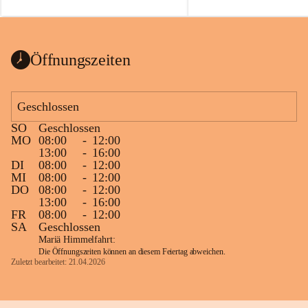
auch einer alten, nicht funkt
Wanduhr (!) benutzt und mu
ausgeräumt werden.
Das Gemeindeamt freut sich 
Öffnungszeiten
Spende >lesenswerter< Büch
Zeitschriften. Bitte geben Si
im Gemeindeamt ab, damit d
Geschlossen
vorsortiert in die Bücherzel
SO
Geschlossen
werden können.
MO
08:00
-
12:00
Gleichzeitig möchten wir uns
13:00
-
16:00
DI
08:00
-
12:00
sehr herzlich bedanken, die b
MI
08:00
-
12:00
tolle Bücher spendiert haben
DO
08:00
-
12:00
13:00
-
16:00
FR
08:00
-
12:00
SA
Geschlossen
Mariä Himmelfahrt:
Die Öffnungszeiten können an diesem Feiertag abweichen.
Zuletzt bearbeitet: 21.04.2026