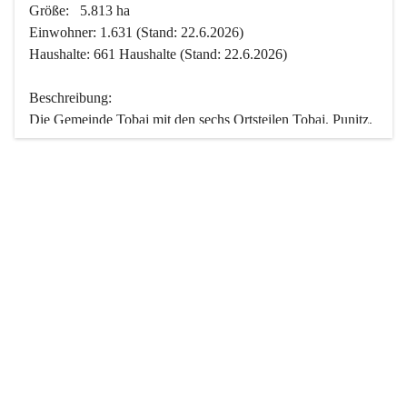
Größe:   5.813 ha
Einwohner: 1.631 (Stand: 22.6.2026)
Haushalte: 661 Haushalte (Stand: 22.6.2026)
Beschreibung:
Die Gemeinde Tobaj mit den sechs Ortsteilen Tobaj, Punitz, 
Deutsch Tschantschendorf, Kroatisch Tschantschendorf, 
Hasendorf und Tudersdorf ist eine der flächengrößten 
Gemeinden des Burgenlandes. Ein Großteil der Fläche ist 
mit Wald bedeckt. Fünf Ortsteile liegen im Stremtal, die 
Streusiedlung Punitz liegt zwischen dem Strem- und dem 
Pinkatal.
Besonders charakteristisch ist das reichhaltige und 
vielfältige Vereinsleben. Das kulturelle und gesellschaftliche 
Leben wird weitgehend von diesen Vereinen und deren 
Veranstaltungen geprägt.
Der größte Reichtum der Gemeinde liegt in der idyllischen 