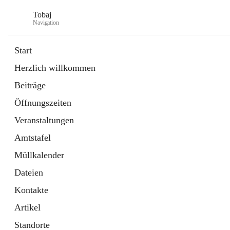
Tobaj
Navigation
Start
Herzlich willkommen
öffnet
Daten & Fakten
Beiträge
in
Externe Webseite
neuem
Öffnungszeiten
Tab
Formulare
2 Schnellzugriffe
Veranstaltungen
Amtstafel
Müllkalender
Dateien
Kontakte
Artikel
Standorte