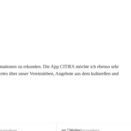
formationen zu erkunden. Die App CITIES möchte ich ebenso sehr 
rtes über unser Vereinsleben, Angebote aus dem kulturellen und 
 
T
vor 2 Wochen
eranstaltung
Veranstaltung