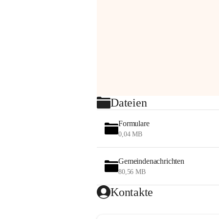
Dateien
Formulare
0,04 MB
Gemeindenachrichten
80,56 MB
Kontakte