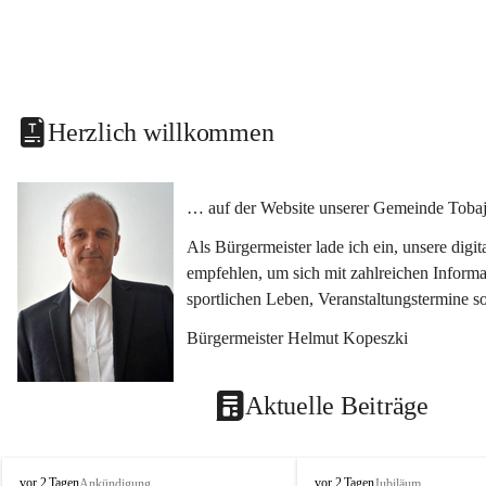
Herzlich willkommen
… auf der Website unserer Gemeinde Tobaj
Als Bürgermeister lade ich ein, unsere dig
empfehlen, um sich mit zahlreichen Informa
sportlichen Leben, Veranstaltungstermine 
Bürgermeister Helmut Kopeszki
Aktuelle Beiträge
T
T
vor 2 Tagen
vor 2 Tagen
Ankündigung
Jubiläum