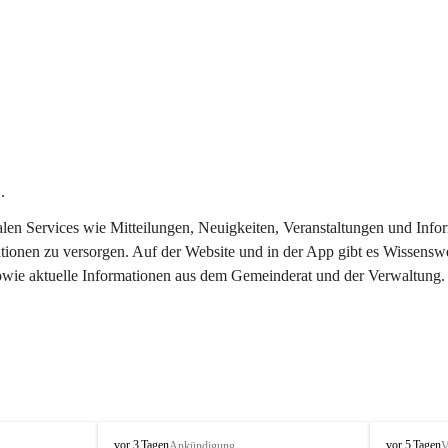
.
italen Services wie Mitteilungen, Neuigkeiten, Veranstaltungen und In
tionen zu versorgen. Auf der Website und in der App gibt es Wissenswe
sowie aktuelle Informationen aus dem Gemeinderat und der Verwaltung.
T
T
vor 3 Tagen
vor 5 Tagen
Ankündigung
V