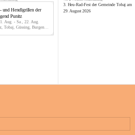
o
3. Heu-Rad-Fest der Gemeinde Tobaj am 
- und Hendlgrillen der 
b
21
29. August 2026
a
ugend Punitz
AU
j
G
21. Aug. - Sa., 22. Aug.
Punitz, Tobaj, Güssing, Burgenland, AUT