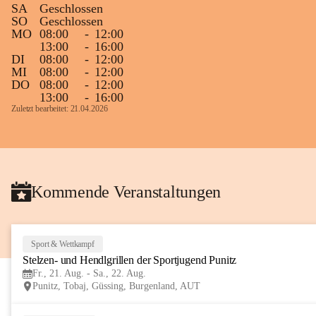
SA
Geschlossen
Gleichzeitig möchten wir uns bei all Jenen 
SO
Geschlossen
MO
08:00
-
12:00
sehr herzlich bedanken, die bereits viele 
13:00
-
16:00
tolle Bücher spendiert haben.
DI
08:00
-
12:00
MI
08:00
-
12:00
DO
08:00
-
12:00
13:00
-
16:00
Zuletzt bearbeitet: 21.04.2026
Kommende Veranstaltungen
Sport & Wettkampf
Stelzen- und Hendlgrillen der Sportjugend Punitz
Fr., 21. Aug. - Sa., 22. Aug.
Punitz, Tobaj, Güssing, Burgenland, AUT