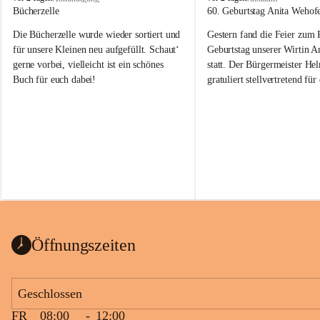
o
o
Bücherzelle
60. Geburtstag Anita Wehof
b
b
Die Bücherzelle wurde wieder sortiert und 
Gestern fand die Feier zum
a
a
j
j
für unsere Kleinen neu aufgefüllt. Schaut‘ 
Geburtstag unserer Wirtin A
gerne vorbei, vielleicht ist ein schönes 
statt. Der Bürgermeister He
Buch für euch dabei!
gratuliert stellvertretend fü
Tobaj sehr herzlich zu ihrem
Geburtstag.
Leider wurde die Bücherzelle zuletzt für 
Liebe Anita!
die Entsorgung von alten 
Katalogen/Prospekten/Zeitschriften, 
Die Jahre vergehen, doch dei
teilweise in ausländischer Sprache, sowie 
jung – und das ist das Schön
auch einer alten, nicht funktionierenden 
Zum 60. Geburtstag wünsche
Wanduhr (!) benutzt und musste 
Gesundheit, Gelassenheit un
ausgeräumt werden.
Portion Lebenslust.
Das Gemeindeamt freut sich sehr über die 
Öffnungszeiten
Spende >lesenswerter< Bücher und 
Zeitschriften. Bitte geben Sie diese aber 
im Gemeindeamt ab, damit diese Bücher 
Geschlossen
vorsortiert in die Bücherzelle eingeräumt 
FR
08:00
-
12:00
werden können.