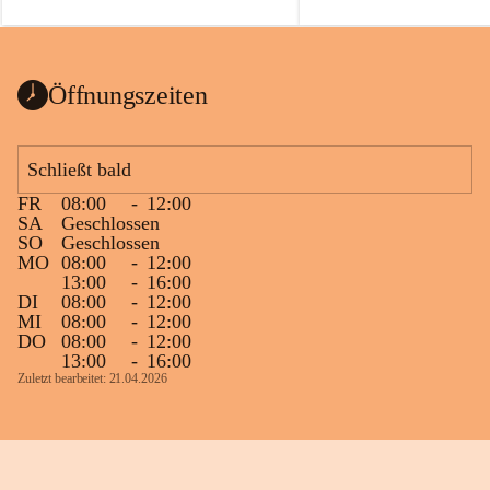
auch einer alten, nicht funktionierenden 
Zum 60. Geburtstag wünsche
Wanduhr (!) benutzt und musste 
Gesundheit, Gelassenheit un
ausgeräumt werden.
Portion Lebenslust.
Das Gemeindeamt freut sich sehr über die 
Öffnungszeiten
Spende >lesenswerter< Bücher und 
Zeitschriften. Bitte geben Sie diese aber 
im Gemeindeamt ab, damit diese Bücher 
Schließt bald
vorsortiert in die Bücherzelle eingeräumt 
FR
08:00
-
12:00
werden können.
SA
Geschlossen
Gleichzeitig möchten wir uns bei all Jenen 
SO
Geschlossen
MO
08:00
-
12:00
sehr herzlich bedanken, die bereits viele 
13:00
-
16:00
tolle Bücher spendiert haben.
DI
08:00
-
12:00
MI
08:00
-
12:00
DO
08:00
-
12:00
13:00
-
16:00
Zuletzt bearbeitet: 21.04.2026