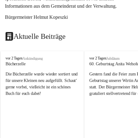
Informationen aus dem Gemeinderat und der Verwaltung. 
Bürgermeister Helmut Kopeszki
Aktuelle Beiträge
T
T
vor 2 Tagen
vor 2 Tagen
Ankündigung
Jubiläum
o
o
Bücherzelle
60. Geburtstag Anita Wehof
b
b
Die Bücherzelle wurde wieder sortiert und 
Gestern fand die Feier zum
a
a
j
j
für unsere Kleinen neu aufgefüllt. Schaut‘ 
Geburtstag unserer Wirtin A
gerne vorbei, vielleicht ist ein schönes 
statt. Der Bürgermeister He
Buch für euch dabei!
gratuliert stellvertretend fü
Tobaj sehr herzlich zu ihrem
Geburtstag.
Leider wurde die Bücherzelle zuletzt für 
Liebe Anita!
die Entsorgung von alten 
Katalogen/Prospekten/Zeitschriften, 
Die Jahre vergehen, doch dei
teilweise in ausländischer Sprache, sowie 
jung – und das ist das Schön