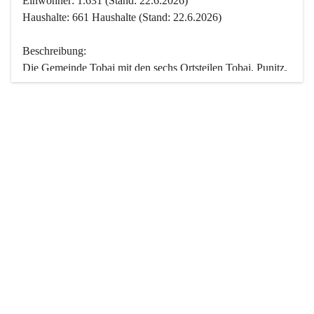
Einwohner: 1.631 (Stand: 22.6.2026)
Haushalte: 661 Haushalte (Stand: 22.6.2026)
Beschreibung:
Die Gemeinde Tobaj mit den sechs Ortsteilen Tobaj, Punitz, 
Deutsch Tschantschendorf, Kroatisch Tschantschendorf, 
Hasendorf und Tudersdorf ist eine der flächengrößten 
Gemeinden des Burgenlandes. Ein Großteil der Fläche ist 
mit Wald bedeckt. Fünf Ortsteile liegen im Stremtal, die 
Streusiedlung Punitz liegt zwischen dem Strem- und dem 
Pinkatal.
Besonders charakteristisch ist das reichhaltige und 
vielfältige Vereinsleben. Das kulturelle und gesellschaftliche 
Leben wird weitgehend von diesen Vereinen und deren 
Veranstaltungen geprägt.
Der größte Reichtum der Gemeinde liegt in der idyllischen 
Landschaft und der intakten Natur. Basierend darauf sowie 
den Freizeitangeboten, wie Wandern, Reiten, Radfahren, 