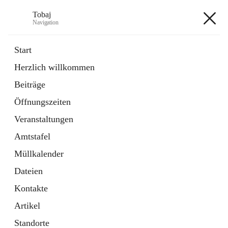
Tobaj
Navigation
Tobaj
Start
Herzlich willkommen
öffnet
Daten & Fakten
Beiträge
in
Externe Webseite
neuem
Öffnungszeiten
Tab
Formulare
2 Schnellzugriffe
Veranstaltungen
Amtstafel
+3
Müllkalender
Dateien
Kontakte
Artikel
Hauptadresse
Standorte