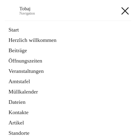
Tobaj
Navigation
Tobaj
Start
Herzlich willkommen
öffnet
Daten & Fakten
Beiträge
in
Externe Webseite
neuem
Öffnungszeiten
Tab
Formulare
2 Schnellzugriffe
Veranstaltungen
Amtstafel
+3
Müllkalender
Dateien
Kontakte
Artikel
Hauptadresse
Standorte