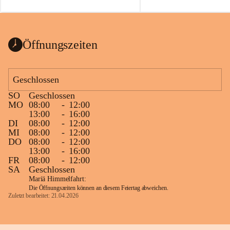
auch einer alten, nicht funkt
Wanduhr (!) benutzt und mu
ausgeräumt werden.
Das Gemeindeamt freut sich 
Öffnungszeiten
Spende >lesenswerter< Büch
Zeitschriften. Bitte geben Si
im Gemeindeamt ab, damit d
Geschlossen
vorsortiert in die Bücherzel
SO
Geschlossen
werden können.
MO
08:00
-
12:00
Gleichzeitig möchten wir uns
13:00
-
16:00
DI
08:00
-
12:00
sehr herzlich bedanken, die b
MI
08:00
-
12:00
tolle Bücher spendiert haben
DO
08:00
-
12:00
13:00
-
16:00
FR
08:00
-
12:00
SA
Geschlossen
Mariä Himmelfahrt:
Die Öffnungszeiten können an diesem Feiertag abweichen.
Zuletzt bearbeitet: 21.04.2026