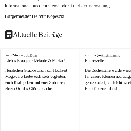
Informationen aus dem Gemeinderat und der Verwaltung. 
Bürgermeister Helmut Kopeszki
Aktuelle Beiträge
T
T
vor 2 Stunden
vor 3 Tagen
Jubiläum
Ankündigung
o
o
Liebes Brautpaar Melanie & Markus!
Bücherzelle
b
b
Herzlichen Glückwunsch zur Hochzeit!
Die Bücherzelle wurde wiede
a
a
j
j
Möge eure Liebe euch stets begleiten, 
für unsere Kleinen neu aufge
euch Kraft geben und euer Zuhause zu 
gerne vorbei, vielleicht ist e
einem Ort des Glücks machen.
Buch für euch dabei!
Leider wurde die Bücherzelle
die Entsorgung von alten 
Katalogen/Prospekten/Zeitsch
teilweise in ausländischer S