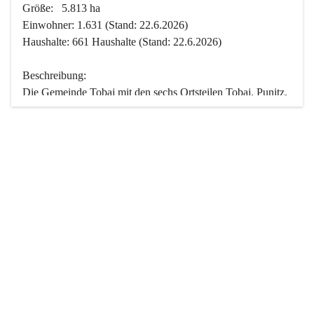
Größe:   5.813 ha
Einwohner: 1.631 (Stand: 22.6.2026)
Haushalte: 661 Haushalte (Stand: 22.6.2026)
Beschreibung:
Die Gemeinde Tobaj mit den sechs Ortsteilen Tobaj, Punitz, 
Deutsch Tschantschendorf, Kroatisch Tschantschendorf, 
Hasendorf und Tudersdorf ist eine der flächengrößten 
Gemeinden des Burgenlandes. Ein Großteil der Fläche ist 
mit Wald bedeckt. Fünf Ortsteile liegen im Stremtal, die 
Streusiedlung Punitz liegt zwischen dem Strem- und dem 
Pinkatal.
Besonders charakteristisch ist das reichhaltige und 
vielfältige Vereinsleben. Das kulturelle und gesellschaftliche 
Leben wird weitgehend von diesen Vereinen und deren 
Veranstaltungen geprägt.
Der größte Reichtum der Gemeinde liegt in der idyllischen 