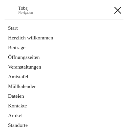
Tobaj
Navigation
Tobaj
Start
Herzlich willkommen
öffnet
Daten & Fakten
Beiträge
in
Externe Webseite
neuem
Öffnungszeiten
Tab
Formulare
2 Schnellzugriffe
Veranstaltungen
Amtstafel
+3
Müllkalender
Dateien
Kontakte
Artikel
Hauptadresse
Standorte