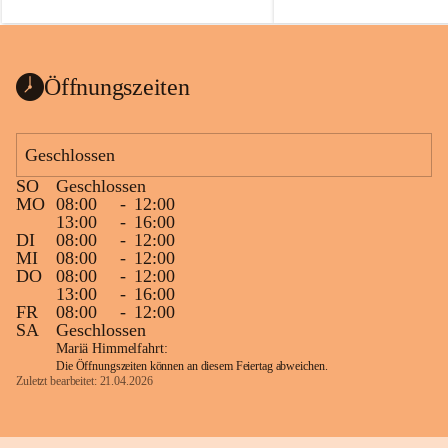
auch einer alten, nicht funkt
Wanduhr (!) benutzt und mu
ausgeräumt werden.
Das Gemeindeamt freut sich 
Öffnungszeiten
Spende >lesenswerter< Büch
Zeitschriften. Bitte geben Si
im Gemeindeamt ab, damit d
Geschlossen
vorsortiert in die Bücherzel
SO
Geschlossen
werden können.
MO
08:00
-
12:00
Gleichzeitig möchten wir uns
13:00
-
16:00
DI
08:00
-
12:00
sehr herzlich bedanken, die b
MI
08:00
-
12:00
tolle Bücher spendiert haben
DO
08:00
-
12:00
13:00
-
16:00
FR
08:00
-
12:00
SA
Geschlossen
Mariä Himmelfahrt:
Die Öffnungszeiten können an diesem Feiertag abweichen.
Zuletzt bearbeitet: 21.04.2026