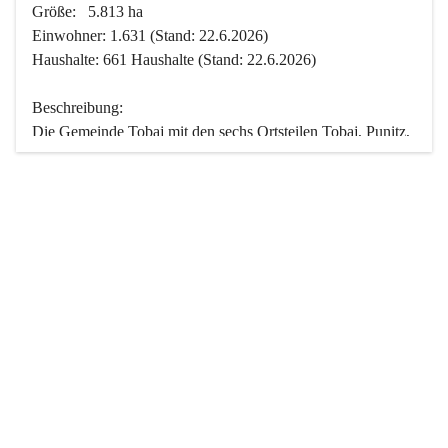
Größe:   5.813 ha
Einwohner: 1.631 (Stand: 22.6.2026)
Haushalte: 661 Haushalte (Stand: 22.6.2026)
Beschreibung:
Die Gemeinde Tobaj mit den sechs Ortsteilen Tobaj, Punitz, 
Deutsch Tschantschendorf, Kroatisch Tschantschendorf, 
Hasendorf und Tudersdorf ist eine der flächengrößten 
Gemeinden des Burgenlandes. Ein Großteil der Fläche ist 
mit Wald bedeckt. Fünf Ortsteile liegen im Stremtal, die 
Streusiedlung Punitz liegt zwischen dem Strem- und dem 
Pinkatal.
Besonders charakteristisch ist das reichhaltige und 
vielfältige Vereinsleben. Das kulturelle und gesellschaftliche 
Leben wird weitgehend von diesen Vereinen und deren 
Veranstaltungen geprägt.
Der größte Reichtum der Gemeinde liegt in der idyllischen 