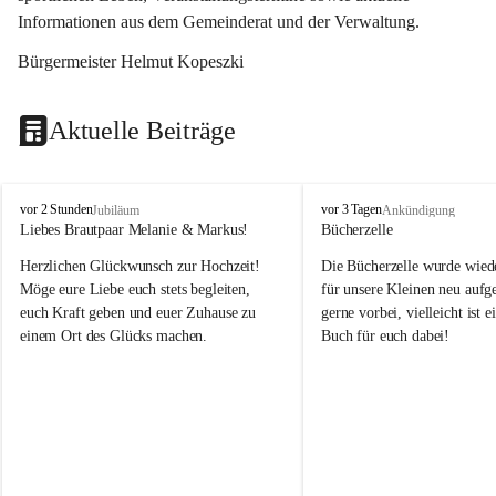
Informationen aus dem Gemeinderat und der Verwaltung. 
Bürgermeister Helmut Kopeszki
Aktuelle Beiträge
T
T
vor 2 Stunden
vor 3 Tagen
Jubiläum
Ankündigung
o
o
Liebes Brautpaar Melanie & Markus!
Bücherzelle
b
b
Herzlichen Glückwunsch zur Hochzeit!
Die Bücherzelle wurde wiede
a
a
j
j
Möge eure Liebe euch stets begleiten, 
für unsere Kleinen neu aufge
euch Kraft geben und euer Zuhause zu 
gerne vorbei, vielleicht ist e
einem Ort des Glücks machen.
Buch für euch dabei!
Leider wurde die Bücherzelle
die Entsorgung von alten 
Katalogen/Prospekten/Zeitsch
teilweise in ausländischer S