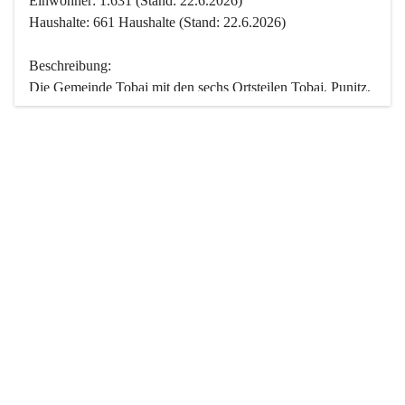
Einwohner: 1.631 (Stand: 22.6.2026)
Haushalte: 661 Haushalte (Stand: 22.6.2026)
Beschreibung:
Die Gemeinde Tobaj mit den sechs Ortsteilen Tobaj, Punitz, 
Deutsch Tschantschendorf, Kroatisch Tschantschendorf, 
Hasendorf und Tudersdorf ist eine der flächengrößten 
Gemeinden des Burgenlandes. Ein Großteil der Fläche ist 
mit Wald bedeckt. Fünf Ortsteile liegen im Stremtal, die 
Streusiedlung Punitz liegt zwischen dem Strem- und dem 
Pinkatal.
Besonders charakteristisch ist das reichhaltige und 
vielfältige Vereinsleben. Das kulturelle und gesellschaftliche 
Leben wird weitgehend von diesen Vereinen und deren 
Veranstaltungen geprägt.
Der größte Reichtum der Gemeinde liegt in der idyllischen 
Landschaft und der intakten Natur. Basierend darauf sowie 
den Freizeitangeboten, wie Wandern, Reiten, Radfahren, 