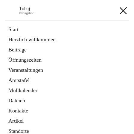
Tobaj
Navigation
Tobaj
Start
Herzlich willkommen
öffnet
Daten & Fakten
Beiträge
in
Externe Webseite
neuem
Öffnungszeiten
Tab
Formulare
2 Schnellzugriffe
Veranstaltungen
Amtstafel
+3
Müllkalender
Dateien
Kontakte
Artikel
Hauptadresse
Standorte