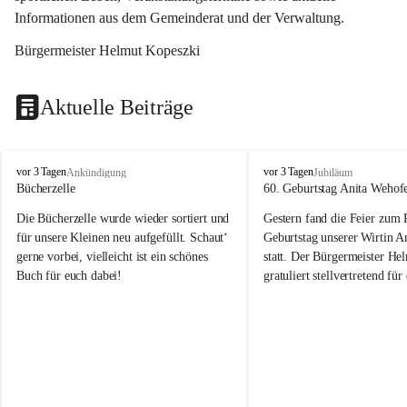
Informationen aus dem Gemeinderat und der Verwaltung. 
Bürgermeister Helmut Kopeszki
Aktuelle Beiträge
T
T
vor 3 Tagen
vor 3 Tagen
Ankündigung
Jubiläum
o
o
Bücherzelle
60. Geburtstag Anita Wehof
b
b
Die Bücherzelle wurde wieder sortiert und 
Gestern fand die Feier zum
a
a
j
j
für unsere Kleinen neu aufgefüllt. Schaut‘ 
Geburtstag unserer Wirtin A
gerne vorbei, vielleicht ist ein schönes 
statt. Der Bürgermeister He
Buch für euch dabei!
gratuliert stellvertretend fü
Tobaj sehr herzlich zu ihrem
Geburtstag.
Leider wurde die Bücherzelle zuletzt für 
Liebe Anita!
die Entsorgung von alten 
Katalogen/Prospekten/Zeitschriften, 
Die Jahre vergehen, doch dei
teilweise in ausländischer Sprache, sowie 
jung – und das ist das Schön