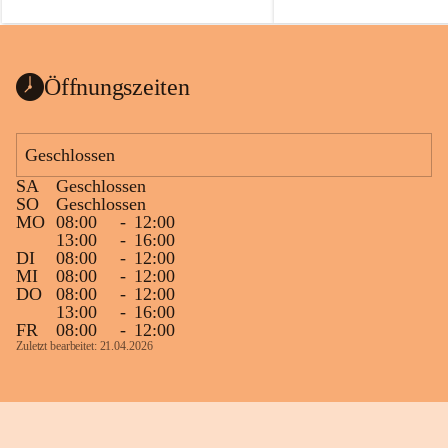
auch einer alten, nicht funktionierenden 
Zum 60. Geburtstag wünsche
Wanduhr (!) benutzt und musste 
Gesundheit, Gelassenheit un
ausgeräumt werden.
Portion Lebenslust.
Das Gemeindeamt freut sich sehr über die 
Öffnungszeiten
Spende >lesenswerter< Bücher und 
Zeitschriften. Bitte geben Sie diese aber 
im Gemeindeamt ab, damit diese Bücher 
Geschlossen
vorsortiert in die Bücherzelle eingeräumt 
SA
Geschlossen
werden können.
SO
Geschlossen
Gleichzeitig möchten wir uns bei all Jenen 
MO
08:00
-
12:00
13:00
-
16:00
sehr herzlich bedanken, die bereits viele 
DI
08:00
-
12:00
tolle Bücher spendiert haben.
MI
08:00
-
12:00
DO
08:00
-
12:00
13:00
-
16:00
FR
08:00
-
12:00
Zuletzt bearbeitet: 21.04.2026