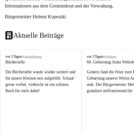
Informationen aus dem Gemeinderat und der Verwaltung. 
Bürgermeister Helmut Kopeszki
Aktuelle Beiträge
T
T
vor 3 Tagen
vor 3 Tagen
Ankündigung
Jubiläum
o
o
Bücherzelle
60. Geburtstag Anita Wehof
b
b
Die Bücherzelle wurde wieder sortiert und 
Gestern fand die Feier zum
a
a
j
j
für unsere Kleinen neu aufgefüllt. Schaut‘ 
Geburtstag unserer Wirtin A
gerne vorbei, vielleicht ist ein schönes 
statt. Der Bürgermeister He
Buch für euch dabei!
gratuliert stellvertretend fü
Tobaj sehr herzlich zu ihrem
Geburtstag.
Leider wurde die Bücherzelle zuletzt für 
Liebe Anita!
die Entsorgung von alten 
Katalogen/Prospekten/Zeitschriften, 
Die Jahre vergehen, doch dei
teilweise in ausländischer Sprache, sowie 
jung – und das ist das Schön