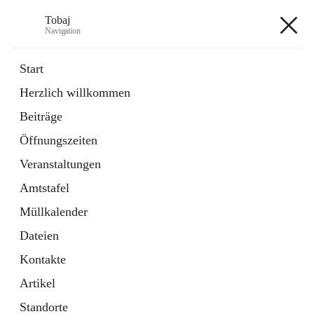
Tobaj
Navigation
Tobaj
Start
Herzlich willkommen
öffnet
Daten & Fakten
Beiträge
in
Externe Webseite
neuem
Öffnungszeiten
Tab
Formulare
2 Schnellzugriffe
Veranstaltungen
Amtstafel
+3
Müllkalender
Dateien
Kontakte
Artikel
Hauptadresse
Standorte