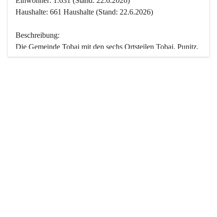
Einwohner: 1.631 (Stand: 22.6.2026)
Haushalte: 661 Haushalte (Stand: 22.6.2026)
Beschreibung:
Die Gemeinde Tobaj mit den sechs Ortsteilen Tobaj, Punitz, 
Deutsch Tschantschendorf, Kroatisch Tschantschendorf, 
Hasendorf und Tudersdorf ist eine der flächengrößten 
Gemeinden des Burgenlandes. Ein Großteil der Fläche ist 
mit Wald bedeckt. Fünf Ortsteile liegen im Stremtal, die 
Streusiedlung Punitz liegt zwischen dem Strem- und dem 
Pinkatal.
Besonders charakteristisch ist das reichhaltige und 
vielfältige Vereinsleben. Das kulturelle und gesellschaftliche 
Leben wird weitgehend von diesen Vereinen und deren 
Veranstaltungen geprägt.
Der größte Reichtum der Gemeinde liegt in der idyllischen 
Landschaft und der intakten Natur. Basierend darauf sowie 
den Freizeitangeboten, wie Wandern, Reiten, Radfahren, 