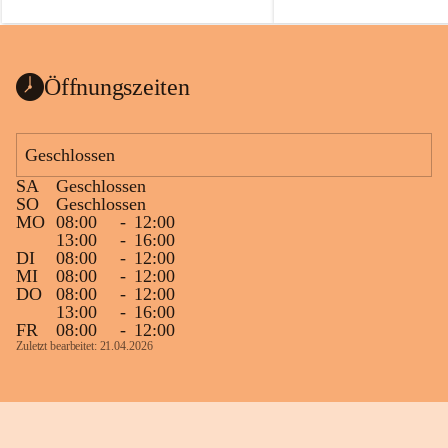
auch einer alten, nicht funktionierenden 
Zum 60. Geburtstag wünsche
Wanduhr (!) benutzt und musste 
Gesundheit, Gelassenheit un
ausgeräumt werden.
Portion Lebenslust.
Das Gemeindeamt freut sich sehr über die 
Öffnungszeiten
Spende >lesenswerter< Bücher und 
Zeitschriften. Bitte geben Sie diese aber 
im Gemeindeamt ab, damit diese Bücher 
Geschlossen
vorsortiert in die Bücherzelle eingeräumt 
SA
Geschlossen
werden können.
SO
Geschlossen
Gleichzeitig möchten wir uns bei all Jenen 
MO
08:00
-
12:00
13:00
-
16:00
sehr herzlich bedanken, die bereits viele 
DI
08:00
-
12:00
tolle Bücher spendiert haben.
MI
08:00
-
12:00
DO
08:00
-
12:00
13:00
-
16:00
FR
08:00
-
12:00
Zuletzt bearbeitet: 21.04.2026