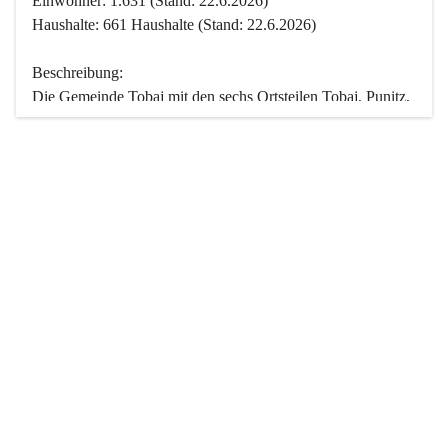
Einwohner: 1.631 (Stand: 22.6.2026)
Haushalte: 661 Haushalte (Stand: 22.6.2026)
Beschreibung:
Die Gemeinde Tobaj mit den sechs Ortsteilen Tobaj, Punitz, 
Deutsch Tschantschendorf, Kroatisch Tschantschendorf, 
Hasendorf und Tudersdorf ist eine der flächengrößten 
Gemeinden des Burgenlandes. Ein Großteil der Fläche ist 
mit Wald bedeckt. Fünf Ortsteile liegen im Stremtal, die 
Streusiedlung Punitz liegt zwischen dem Strem- und dem 
Pinkatal.
Besonders charakteristisch ist das reichhaltige und 
vielfältige Vereinsleben. Das kulturelle und gesellschaftliche 
Leben wird weitgehend von diesen Vereinen und deren 
Veranstaltungen geprägt.
Der größte Reichtum der Gemeinde liegt in der idyllischen 
Landschaft und der intakten Natur. Basierend darauf sowie 
den Freizeitangeboten, wie Wandern, Reiten, Radfahren, 