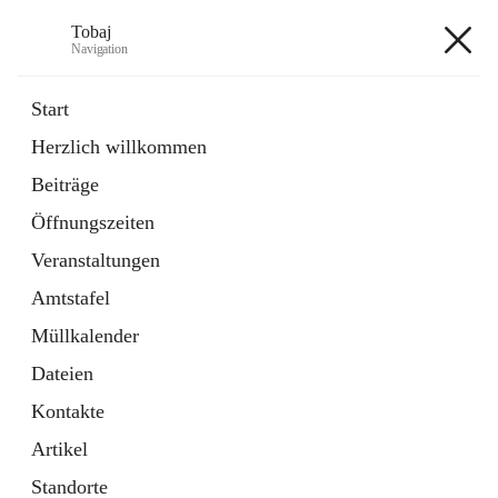
Tobaj
Navigation
Tobaj
Start
Herzlich willkommen
öffnet
Daten & Fakten
Beiträge
in
Externe Webseite
neuem
Öffnungszeiten
Tab
Formulare
2 Schnellzugriffe
Veranstaltungen
Amtstafel
+3
Müllkalender
Dateien
Kontakte
Artikel
Hauptadresse
Standorte