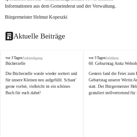
Informationen aus dem Gemeinderat und der Verwaltung. 
Bürgermeister Helmut Kopeszki
Aktuelle Beiträge
T
T
vor 3 Tagen
vor 3 Tagen
Ankündigung
Jubiläum
o
o
Bücherzelle
60. Geburtstag Anita Wehof
b
b
Die Bücherzelle wurde wieder sortiert und 
Gestern fand die Feier zum
a
a
j
j
für unsere Kleinen neu aufgefüllt. Schaut‘ 
Geburtstag unserer Wirtin A
gerne vorbei, vielleicht ist ein schönes 
statt. Der Bürgermeister He
Buch für euch dabei!
gratuliert stellvertretend fü
Tobaj sehr herzlich zu ihrem
Geburtstag.
Leider wurde die Bücherzelle zuletzt für 
Liebe Anita!
die Entsorgung von alten 
Katalogen/Prospekten/Zeitschriften, 
Die Jahre vergehen, doch dei
teilweise in ausländischer Sprache, sowie 
jung – und das ist das Schön