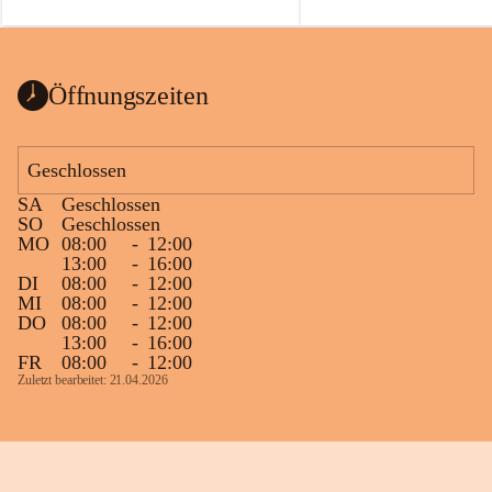
auch einer alten, nicht funktionierenden 
Zum 60. Geburtstag wünsche
Wanduhr (!) benutzt und musste 
Gesundheit, Gelassenheit un
ausgeräumt werden.
Portion Lebenslust.
Das Gemeindeamt freut sich sehr über die 
Öffnungszeiten
Spende >lesenswerter< Bücher und 
Zeitschriften. Bitte geben Sie diese aber 
im Gemeindeamt ab, damit diese Bücher 
Geschlossen
vorsortiert in die Bücherzelle eingeräumt 
SA
Geschlossen
werden können.
SO
Geschlossen
Gleichzeitig möchten wir uns bei all Jenen 
MO
08:00
-
12:00
13:00
-
16:00
sehr herzlich bedanken, die bereits viele 
DI
08:00
-
12:00
tolle Bücher spendiert haben.
MI
08:00
-
12:00
DO
08:00
-
12:00
13:00
-
16:00
FR
08:00
-
12:00
Zuletzt bearbeitet: 21.04.2026