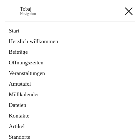
Tobaj
Navigation
Tobaj
Start
Herzlich willkommen
öffnet
Daten & Fakten
Beiträge
in
Externe Webseite
neuem
Öffnungszeiten
Tab
Formulare
2 Schnellzugriffe
Veranstaltungen
Amtstafel
+3
Müllkalender
Dateien
Kontakte
Artikel
Hauptadresse
Standorte