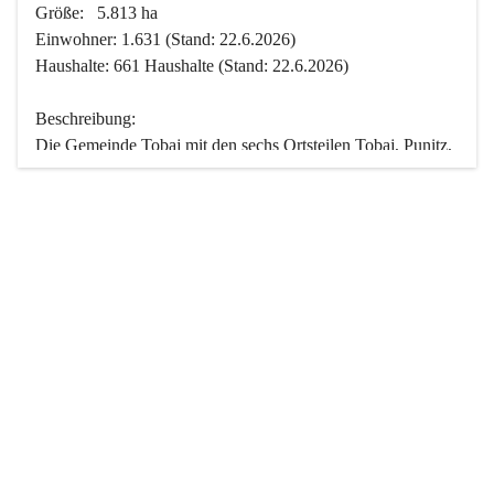
Größe:   5.813 ha
Einwohner: 1.631 (Stand: 22.6.2026)
Haushalte: 661 Haushalte (Stand: 22.6.2026)
Beschreibung:
Die Gemeinde Tobaj mit den sechs Ortsteilen Tobaj, Punitz, 
Deutsch Tschantschendorf, Kroatisch Tschantschendorf, 
Hasendorf und Tudersdorf ist eine der flächengrößten 
Gemeinden des Burgenlandes. Ein Großteil der Fläche ist 
mit Wald bedeckt. Fünf Ortsteile liegen im Stremtal, die 
Streusiedlung Punitz liegt zwischen dem Strem- und dem 
Pinkatal.
Besonders charakteristisch ist das reichhaltige und 
vielfältige Vereinsleben. Das kulturelle und gesellschaftliche 
Leben wird weitgehend von diesen Vereinen und deren 
Veranstaltungen geprägt.
Der größte Reichtum der Gemeinde liegt in der idyllischen 