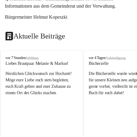
Informationen aus dem Gemeinderat und der Verwaltung. 
Bürgermeister Helmut Kopeszki
Aktuelle Beiträge
T
T
vor 7 Stunden
vor 4 Tagen
Jubiläum
Ankündigung
o
o
Liebes Brautpaar Melanie & Markus!
Bücherzelle
b
b
Herzlichen Glückwunsch zur Hochzeit!
Die Bücherzelle wurde wiede
a
a
j
j
Möge eure Liebe euch stets begleiten, 
für unsere Kleinen neu aufge
euch Kraft geben und euer Zuhause zu 
gerne vorbei, vielleicht ist e
einem Ort des Glücks machen.
Buch für euch dabei!
Leider wurde die Bücherzelle
die Entsorgung von alten 
Katalogen/Prospekten/Zeitsch
teilweise in ausländischer S