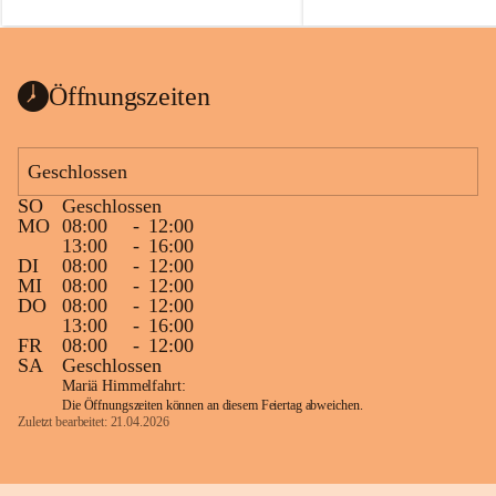
auch einer alten, nicht funkt
Wanduhr (!) benutzt und mu
ausgeräumt werden.
Das Gemeindeamt freut sich 
Öffnungszeiten
Spende >lesenswerter< Büch
Zeitschriften. Bitte geben Si
im Gemeindeamt ab, damit d
Geschlossen
vorsortiert in die Bücherzel
SO
Geschlossen
werden können.
MO
08:00
-
12:00
Gleichzeitig möchten wir uns
13:00
-
16:00
DI
08:00
-
12:00
sehr herzlich bedanken, die b
MI
08:00
-
12:00
tolle Bücher spendiert haben
DO
08:00
-
12:00
13:00
-
16:00
FR
08:00
-
12:00
SA
Geschlossen
Mariä Himmelfahrt:
Die Öffnungszeiten können an diesem Feiertag abweichen.
Zuletzt bearbeitet: 21.04.2026