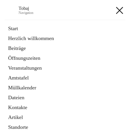
Tobaj
Navigation
Tobaj
Start
Herzlich willkommen
öffnet
Daten & Fakten
Beiträge
in
Externe Webseite
neuem
Öffnungszeiten
Tab
Formulare
2 Schnellzugriffe
Veranstaltungen
Amtstafel
+3
Müllkalender
Dateien
Kontakte
Artikel
Hauptadresse
Standorte