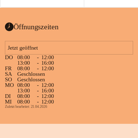
auch einer alten, nicht funktionierenden 
Zum 60. Geburtstag wünsche
Wanduhr (!) benutzt und musste 
Gesundheit, Gelassenheit un
ausgeräumt werden.
Portion Lebenslust.
Das Gemeindeamt freut sich sehr über die 
Öffnungszeiten
Spende >lesenswerter< Bücher und 
Zeitschriften. Bitte geben Sie diese aber 
im Gemeindeamt ab, damit diese Bücher 
Jetzt geöffnet
vorsortiert in die Bücherzelle eingeräumt 
DO
08:00
-
12:00
werden können.
13:00
-
16:00
Gleichzeitig möchten wir uns bei all Jenen 
FR
08:00
-
12:00
SA
Geschlossen
sehr herzlich bedanken, die bereits viele 
SO
Geschlossen
tolle Bücher spendiert haben.
MO
08:00
-
12:00
13:00
-
16:00
DI
08:00
-
12:00
MI
08:00
-
12:00
Zuletzt bearbeitet: 21.04.2026