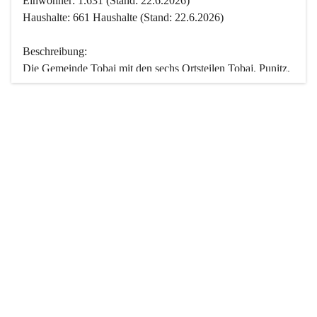
Einwohner: 1.631 (Stand: 22.6.2026)
Haushalte: 661 Haushalte (Stand: 22.6.2026)
Beschreibung:
Die Gemeinde Tobaj mit den sechs Ortsteilen Tobaj, Punitz, 
Deutsch Tschantschendorf, Kroatisch Tschantschendorf, 
Hasendorf und Tudersdorf ist eine der flächengrößten 
Gemeinden des Burgenlandes. Ein Großteil der Fläche ist 
mit Wald bedeckt. Fünf Ortsteile liegen im Stremtal, die 
Streusiedlung Punitz liegt zwischen dem Strem- und dem 
Pinkatal.
Besonders charakteristisch ist das reichhaltige und 
vielfältige Vereinsleben. Das kulturelle und gesellschaftliche 
Leben wird weitgehend von diesen Vereinen und deren 
Veranstaltungen geprägt.
Der größte Reichtum der Gemeinde liegt in der idyllischen 
Landschaft und der intakten Natur. Basierend darauf sowie 
den Freizeitangeboten, wie Wandern, Reiten, Radfahren, 