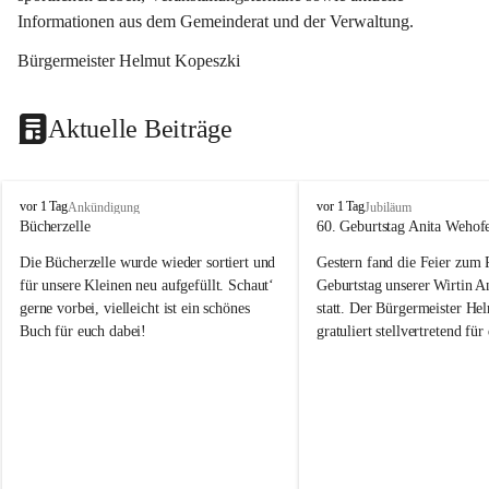
Informationen aus dem Gemeinderat und der Verwaltung. 
Bürgermeister Helmut Kopeszki
Aktuelle Beiträge
T
T
vor 1 Tag
vor 1 Tag
Ankündigung
Jubiläum
o
o
Bücherzelle
60. Geburtstag Anita Wehof
b
b
Die Bücherzelle wurde wieder sortiert und 
Gestern fand die Feier zum
a
a
j
j
für unsere Kleinen neu aufgefüllt. Schaut‘ 
Geburtstag unserer Wirtin A
gerne vorbei, vielleicht ist ein schönes 
statt. Der Bürgermeister He
Buch für euch dabei!
gratuliert stellvertretend fü
Tobaj sehr herzlich zu ihrem
Geburtstag.
Leider wurde die Bücherzelle zuletzt für 
Liebe Anita!
die Entsorgung von alten 
Katalogen/Prospekten/Zeitschriften, 
Die Jahre vergehen, doch dei
teilweise in ausländischer Sprache, sowie 
jung – und das ist das Schön