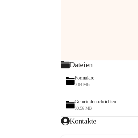
Dateien
Formulare
0,04 MB
Gemeindenachrichten
80,56 MB
Kontakte