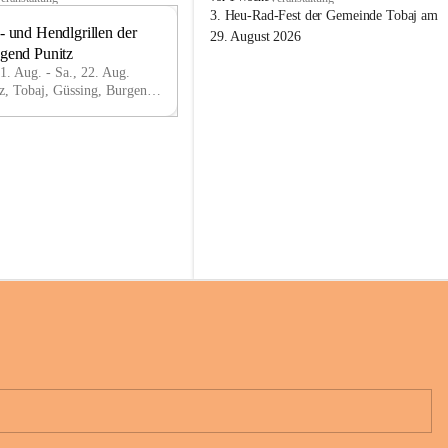
o
3. Heu-Rad-Fest der Gemeinde Tobaj am 
- und Hendlgrillen der 
b
21
29. August 2026
a
ugend Punitz
AU
j
G
21. Aug. - Sa., 22. Aug.
Punitz, Tobaj, Güssing, Burgenland, AUT