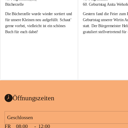
o
o
Bücherzelle
60. Geburtstag Anita Wehof
b
b
Die Bücherzelle wurde wieder sortiert und 
Gestern fand die Feier zum
a
a
j
j
für unsere Kleinen neu aufgefüllt. Schaut‘ 
Geburtstag unserer Wirtin A
gerne vorbei, vielleicht ist ein schönes 
statt. Der Bürgermeister He
Buch für euch dabei!
gratuliert stellvertretend fü
Tobaj sehr herzlich zu ihrem
Geburtstag.
Leider wurde die Bücherzelle zuletzt für 
Liebe Anita!
die Entsorgung von alten 
Katalogen/Prospekten/Zeitschriften, 
Die Jahre vergehen, doch dei
teilweise in ausländischer Sprache, sowie 
jung – und das ist das Schön
auch einer alten, nicht funktionierenden 
Zum 60. Geburtstag wünsche
Wanduhr (!) benutzt und musste 
Gesundheit, Gelassenheit un
ausgeräumt werden.
Portion Lebenslust.
Das Gemeindeamt freut sich sehr über die 
Öffnungszeiten
Spende >lesenswerter< Bücher und 
Zeitschriften. Bitte geben Sie diese aber 
im Gemeindeamt ab, damit diese Bücher 
Geschlossen
vorsortiert in die Bücherzelle eingeräumt 
FR
08:00
-
12:00
werden können.