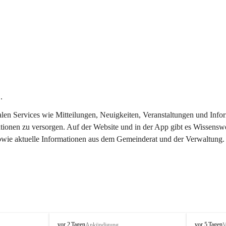
.
italen Services wie Mitteilungen, Neuigkeiten, Veranstaltungen und In
tionen zu versorgen. Auf der Website und in der App gibt es Wissenswe
sowie aktuelle Informationen aus dem Gemeinderat und der Verwaltung.
T
T
vor 2 Tagen
vor 5 Tagen
Ankündigung
V