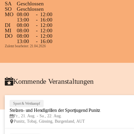
SA
Geschlossen
Gleichzeitig möchten wir uns bei all Jenen 
SO
Geschlossen
MO
08:00
-
12:00
sehr herzlich bedanken, die bereits viele 
13:00
-
16:00
tolle Bücher spendiert haben.
DI
08:00
-
12:00
MI
08:00
-
12:00
DO
08:00
-
12:00
13:00
-
16:00
Zuletzt bearbeitet: 21.04.2026
Kommende Veranstaltungen
Sport & Wettkampf
Stelzen- und Hendlgrillen der Sportjugend Punitz
Fr., 21. Aug. - Sa., 22. Aug.
Punitz, Tobaj, Güssing, Burgenland, AUT