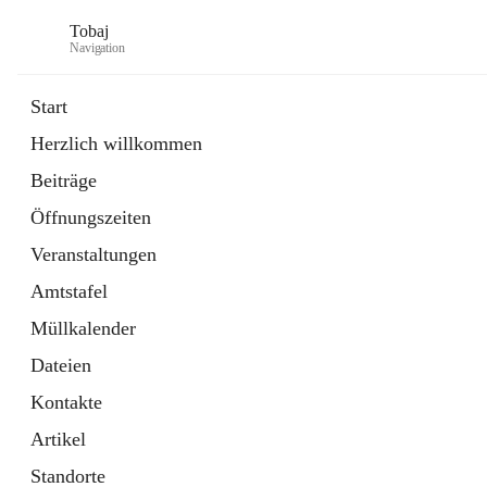
Tobaj
Navigation
Start
Herzlich willkommen
öffnet
Daten & Fakten
Beiträge
in
Externe Webseite
neuem
Öffnungszeiten
Tab
Formulare
2 Schnellzugriffe
Veranstaltungen
Amtstafel
Müllkalender
Dateien
Kontakte
Artikel
Standorte