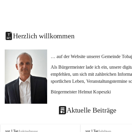
Herzlich willkommen
… auf der Website unserer Gemeinde Tobaj
Als Bürgermeister lade ich ein, unsere dig
empfehlen, um sich mit zahlreichen Informa
sportlichen Leben, Veranstaltungstermine 
Bürgermeister Helmut Kopeszki
Aktuelle Beiträge
T
T
vor 1 Tag
vor 1 Tag
Ankündigung
Jubiläum