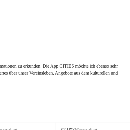
formationen zu erkunden. Die App CITIES möchte ich ebenso sehr 
rtes über unser Vereinsleben, Angebote aus dem kulturellen und 
 
T
vor 1 Woche
eranstaltung
Veranstaltung