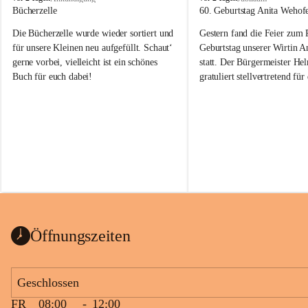
o
o
Bücherzelle
60. Geburtstag Anita Wehof
b
b
Die Bücherzelle wurde wieder sortiert und 
Gestern fand die Feier zum
a
a
j
j
für unsere Kleinen neu aufgefüllt. Schaut‘ 
Geburtstag unserer Wirtin A
gerne vorbei, vielleicht ist ein schönes 
statt. Der Bürgermeister He
Buch für euch dabei!
gratuliert stellvertretend fü
Tobaj sehr herzlich zu ihrem
Geburtstag.
Leider wurde die Bücherzelle zuletzt für 
Liebe Anita!
die Entsorgung von alten 
Katalogen/Prospekten/Zeitschriften, 
Die Jahre vergehen, doch dei
teilweise in ausländischer Sprache, sowie 
jung – und das ist das Schön
auch einer alten, nicht funktionierenden 
Zum 60. Geburtstag wünsche
Wanduhr (!) benutzt und musste 
Gesundheit, Gelassenheit un
ausgeräumt werden.
Portion Lebenslust.
Das Gemeindeamt freut sich sehr über die 
Öffnungszeiten
Spende >lesenswerter< Bücher und 
Zeitschriften. Bitte geben Sie diese aber 
im Gemeindeamt ab, damit diese Bücher 
Geschlossen
vorsortiert in die Bücherzelle eingeräumt 
FR
08:00
-
12:00
werden können.