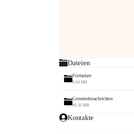
Dateien
Formulare
0,04 MB
Gemeindenachrichten
80,56 MB
Kontakte