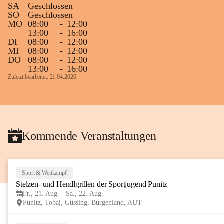
SA
Geschlossen
Gleichzeitig möchten wir uns bei all Jenen 
SO
Geschlossen
MO
08:00
-
12:00
sehr herzlich bedanken, die bereits viele 
13:00
-
16:00
tolle Bücher spendiert haben.
DI
08:00
-
12:00
MI
08:00
-
12:00
DO
08:00
-
12:00
13:00
-
16:00
Zuletzt bearbeitet: 21.04.2026
Kommende Veranstaltungen
Sport & Wettkampf
Stelzen- und Hendlgrillen der Sportjugend Punitz
Fr., 21. Aug. - Sa., 22. Aug.
Punitz, Tobaj, Güssing, Burgenland, AUT