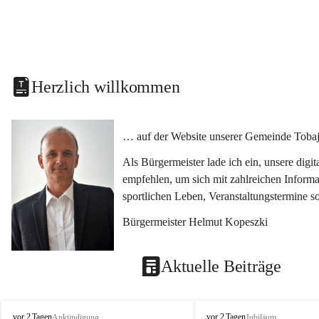
Herzlich willkommen
… auf der Website unserer Gemeinde Tobaj
Als Bürgermeister lade ich ein, unsere dig
empfehlen, um sich mit zahlreichen Informa
sportlichen Leben, Veranstaltungstermine 
Bürgermeister Helmut Kopeszki
Aktuelle Beiträge
T
T
vor 2 Tagen
vor 2 Tagen
Ankündigung
Jubiläum