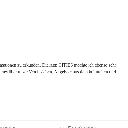
formationen zu erkunden. Die App CITIES möchte ich ebenso sehr 
rtes über unser Vereinsleben, Angebote aus dem kulturellen und 
 
T
vor 2 Wochen
eranstaltung
Veranstaltung