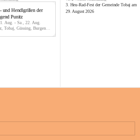
o
3. Heu-Rad-Fest der Gemeinde Tobaj am 
- und Hendlgrillen der 
b
21
29. August 2026
a
ugend Punitz
AU
j
G
21. Aug. - Sa., 22. Aug.
Punitz, Tobaj, Güssing, Burgenland, AUT