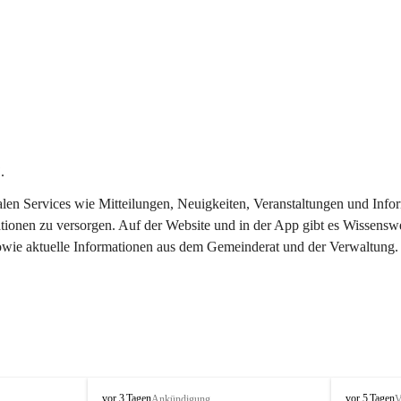
.
italen Services wie Mitteilungen, Neuigkeiten, Veranstaltungen und In
tionen zu versorgen. Auf der Website und in der App gibt es Wissenswe
sowie aktuelle Informationen aus dem Gemeinderat und der Verwaltung.
T
T
vor 3 Tagen
vor 5 Tagen
Ankündigung
V