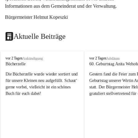
Informationen aus dem Gemeinderat und der Verwaltung. 
Bürgermeister Helmut Kopeszki
Aktuelle Beiträge
T
T
vor 2 Tagen
vor 2 Tagen
Ankündigung
Jubiläum
o
o
Bücherzelle
60. Geburtstag Anita Wehof
b
b
Die Bücherzelle wurde wieder sortiert und 
Gestern fand die Feier zum
a
a
j
j
für unsere Kleinen neu aufgefüllt. Schaut‘ 
Geburtstag unserer Wirtin A
gerne vorbei, vielleicht ist ein schönes 
statt. Der Bürgermeister He
Buch für euch dabei!
gratuliert stellvertretend fü
Tobaj sehr herzlich zu ihrem
Geburtstag.
Leider wurde die Bücherzelle zuletzt für 
Liebe Anita!
die Entsorgung von alten 
Katalogen/Prospekten/Zeitschriften, 
Die Jahre vergehen, doch dei
teilweise in ausländischer Sprache, sowie 
jung – und das ist das Schön