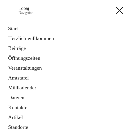
Tobaj
Navigation
Tobaj
Start
Herzlich willkommen
öffnet
Daten & Fakten
Beiträge
in
Externe Webseite
neuem
Öffnungszeiten
Tab
Formulare
2 Schnellzugriffe
Veranstaltungen
Amtstafel
+3
Müllkalender
Dateien
Kontakte
Artikel
Hauptadresse
Standorte