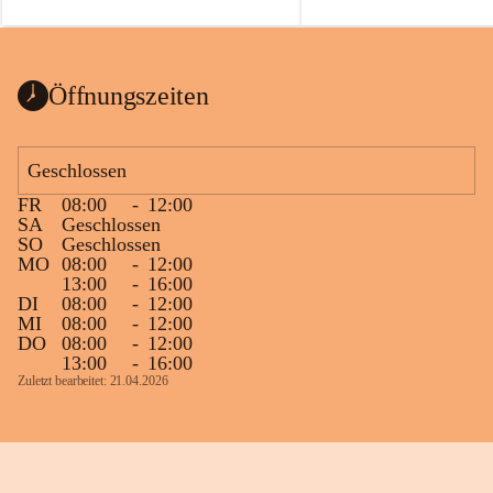
auch einer alten, nicht funktionierenden 
Zum 60. Geburtstag wünsche
Wanduhr (!) benutzt und musste 
Gesundheit, Gelassenheit un
ausgeräumt werden.
Portion Lebenslust.
Das Gemeindeamt freut sich sehr über die 
Öffnungszeiten
Spende >lesenswerter< Bücher und 
Zeitschriften. Bitte geben Sie diese aber 
im Gemeindeamt ab, damit diese Bücher 
Geschlossen
vorsortiert in die Bücherzelle eingeräumt 
FR
08:00
-
12:00
werden können.
SA
Geschlossen
Gleichzeitig möchten wir uns bei all Jenen 
SO
Geschlossen
MO
08:00
-
12:00
sehr herzlich bedanken, die bereits viele 
13:00
-
16:00
tolle Bücher spendiert haben.
DI
08:00
-
12:00
MI
08:00
-
12:00
DO
08:00
-
12:00
13:00
-
16:00
Zuletzt bearbeitet: 21.04.2026