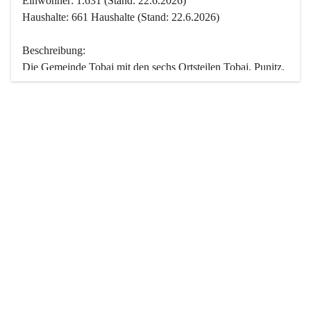
Einwohner: 1.631 (Stand: 22.6.2026)
Haushalte: 661 Haushalte (Stand: 22.6.2026)
Beschreibung:
Die Gemeinde Tobaj mit den sechs Ortsteilen Tobaj, Punitz, 
Deutsch Tschantschendorf, Kroatisch Tschantschendorf, 
Hasendorf und Tudersdorf ist eine der flächengrößten 
Gemeinden des Burgenlandes. Ein Großteil der Fläche ist 
mit Wald bedeckt. Fünf Ortsteile liegen im Stremtal, die 
Streusiedlung Punitz liegt zwischen dem Strem- und dem 
Pinkatal.
Besonders charakteristisch ist das reichhaltige und 
vielfältige Vereinsleben. Das kulturelle und gesellschaftliche 
Leben wird weitgehend von diesen Vereinen und deren 
Veranstaltungen geprägt.
Der größte Reichtum der Gemeinde liegt in der idyllischen 
Landschaft und der intakten Natur. Basierend darauf sowie 
den Freizeitangeboten, wie Wandern, Reiten, Radfahren, 