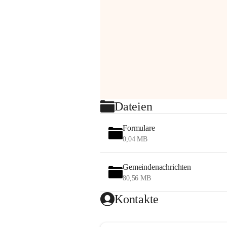
Dateien
Formulare
0,04 MB
Gemeindenachrichten
80,56 MB
Kontakte