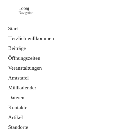
Tobaj
Navigation
Start
Herzlich willkommen
öffnet
Daten & Fakten
Beiträge
in
Externe Webseite
neuem
Öffnungszeiten
Tab
Formulare
2 Schnellzugriffe
Veranstaltungen
Amtstafel
Müllkalender
Dateien
Kontakte
Artikel
Standorte