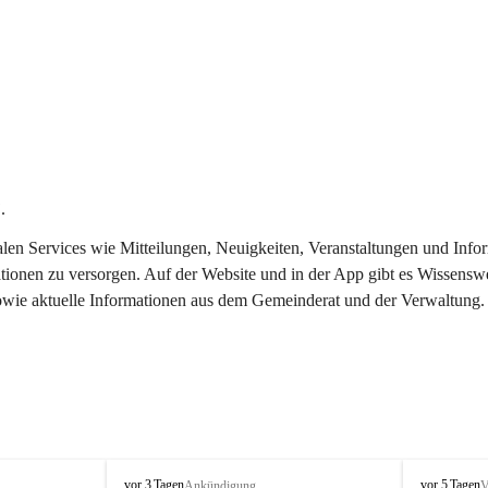
.
italen Services wie Mitteilungen, Neuigkeiten, Veranstaltungen und In
tionen zu versorgen. Auf der Website und in der App gibt es Wissenswe
sowie aktuelle Informationen aus dem Gemeinderat und der Verwaltung.
T
T
vor 3 Tagen
vor 5 Tagen
Ankündigung
V