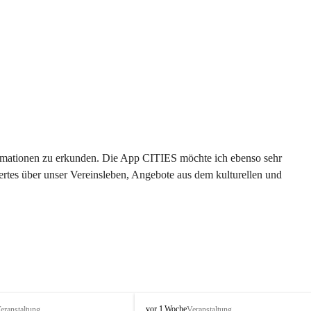
formationen zu erkunden. Die App CITIES möchte ich ebenso sehr 
rtes über unser Vereinsleben, Angebote aus dem kulturellen und 
 
T
vor 1 Woche
eranstaltung
Veranstaltung