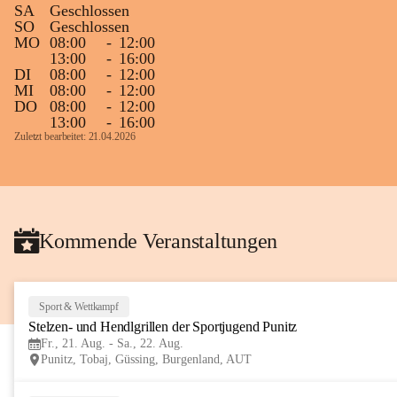
SA
Geschlossen
Gleichzeitig möchten wir uns bei all Jenen 
SO
Geschlossen
MO
08:00
-
12:00
sehr herzlich bedanken, die bereits viele 
13:00
-
16:00
tolle Bücher spendiert haben.
DI
08:00
-
12:00
MI
08:00
-
12:00
DO
08:00
-
12:00
13:00
-
16:00
Zuletzt bearbeitet: 21.04.2026
Kommende Veranstaltungen
Sport & Wettkampf
Stelzen- und Hendlgrillen der Sportjugend Punitz
Fr., 21. Aug. - Sa., 22. Aug.
Punitz, Tobaj, Güssing, Burgenland, AUT