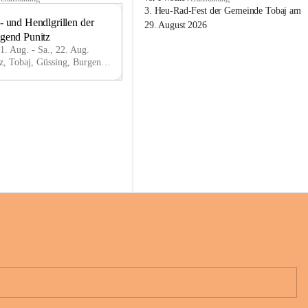
o
3. Heu-Rad-Fest der Gemeinde Tobaj am 
- und Hendlgrillen der 
b
21
29. August 2026
a
ugend Punitz
AU
j
G
21. Aug. - Sa., 22. Aug.
Punitz, Tobaj, Güssing, Burgenland, AUT