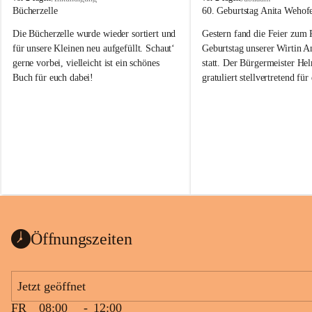
o
o
Bücherzelle
60. Geburtstag Anita Wehof
b
b
Die Bücherzelle wurde wieder sortiert und 
Gestern fand die Feier zum
a
a
j
j
für unsere Kleinen neu aufgefüllt. Schaut‘ 
Geburtstag unserer Wirtin A
gerne vorbei, vielleicht ist ein schönes 
statt. Der Bürgermeister He
Buch für euch dabei!
gratuliert stellvertretend fü
Tobaj sehr herzlich zu ihrem
Geburtstag.
Leider wurde die Bücherzelle zuletzt für 
Liebe Anita!
die Entsorgung von alten 
Katalogen/Prospekten/Zeitschriften, 
Die Jahre vergehen, doch dei
teilweise in ausländischer Sprache, sowie 
jung – und das ist das Schön
auch einer alten, nicht funktionierenden 
Zum 60. Geburtstag wünsche
Wanduhr (!) benutzt und musste 
Gesundheit, Gelassenheit un
ausgeräumt werden.
Portion Lebenslust.
Das Gemeindeamt freut sich sehr über die 
Öffnungszeiten
Spende >lesenswerter< Bücher und 
Zeitschriften. Bitte geben Sie diese aber 
im Gemeindeamt ab, damit diese Bücher 
Jetzt geöffnet
vorsortiert in die Bücherzelle eingeräumt 
FR
08:00
-
12:00
werden können.