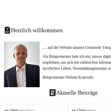
Herzlich willkommen
… auf der Website unserer Gemeinde Tobaj
Als Bürgermeister lade ich ein, unsere dig
empfehlen, um sich mit zahlreichen Informa
sportlichen Leben, Veranstaltungstermine 
Bürgermeister Helmut Kopeszki
Aktuelle Beiträge
T
T
vor 2 Tagen
vor 2 Tagen
Ankündigung
Jubiläum