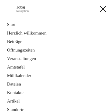
Tobaj
Navigation
Tobaj
Start
Herzlich willkommen
öffnet
Daten & Fakten
Beiträge
in
Externe Webseite
neuem
Öffnungszeiten
Tab
Formulare
2 Schnellzugriffe
Veranstaltungen
Amtstafel
+3
Müllkalender
Dateien
Kontakte
Artikel
Hauptadresse
Standorte