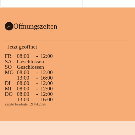
auch einer alten, nicht funktionierenden 
Zum 60. Geburtstag wünsche
Wanduhr (!) benutzt und musste 
Gesundheit, Gelassenheit un
ausgeräumt werden.
Portion Lebenslust.
Das Gemeindeamt freut sich sehr über die 
Öffnungszeiten
Spende >lesenswerter< Bücher und 
Zeitschriften. Bitte geben Sie diese aber 
im Gemeindeamt ab, damit diese Bücher 
Jetzt geöffnet
vorsortiert in die Bücherzelle eingeräumt 
FR
08:00
-
12:00
werden können.
SA
Geschlossen
Gleichzeitig möchten wir uns bei all Jenen 
SO
Geschlossen
MO
08:00
-
12:00
sehr herzlich bedanken, die bereits viele 
13:00
-
16:00
tolle Bücher spendiert haben.
DI
08:00
-
12:00
MI
08:00
-
12:00
DO
08:00
-
12:00
13:00
-
16:00
Zuletzt bearbeitet: 21.04.2026