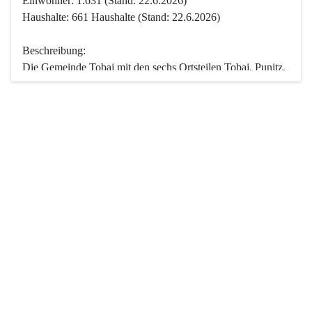
Einwohner: 1.631 (Stand: 22.6.2026)
Haushalte: 661 Haushalte (Stand: 22.6.2026)
Beschreibung:
Die Gemeinde Tobaj mit den sechs Ortsteilen Tobaj, Punitz, 
Deutsch Tschantschendorf, Kroatisch Tschantschendorf, 
Hasendorf und Tudersdorf ist eine der flächengrößten 
Gemeinden des Burgenlandes. Ein Großteil der Fläche ist 
mit Wald bedeckt. Fünf Ortsteile liegen im Stremtal, die 
Streusiedlung Punitz liegt zwischen dem Strem- und dem 
Pinkatal.
Besonders charakteristisch ist das reichhaltige und 
vielfältige Vereinsleben. Das kulturelle und gesellschaftliche 
Leben wird weitgehend von diesen Vereinen und deren 
Veranstaltungen geprägt.
Der größte Reichtum der Gemeinde liegt in der idyllischen 
Landschaft und der intakten Natur. Basierend darauf sowie 
den Freizeitangeboten, wie Wandern, Reiten, Radfahren, 