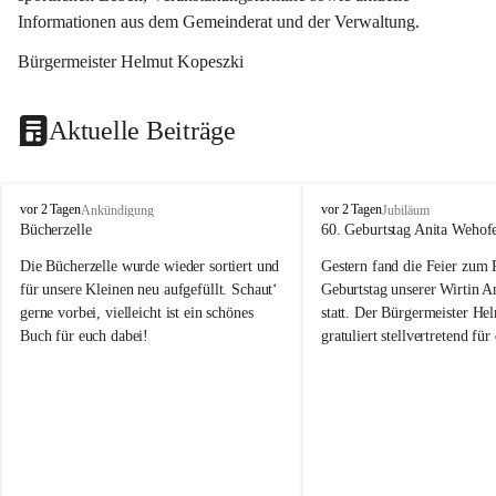
Informationen aus dem Gemeinderat und der Verwaltung. 
Bürgermeister Helmut Kopeszki
Aktuelle Beiträge
T
T
vor 2 Tagen
vor 2 Tagen
Ankündigung
Jubiläum
o
o
Bücherzelle
60. Geburtstag Anita Wehof
b
b
Die Bücherzelle wurde wieder sortiert und 
Gestern fand die Feier zum
a
a
j
j
für unsere Kleinen neu aufgefüllt. Schaut‘ 
Geburtstag unserer Wirtin A
gerne vorbei, vielleicht ist ein schönes 
statt. Der Bürgermeister He
Buch für euch dabei!
gratuliert stellvertretend fü
Tobaj sehr herzlich zu ihrem
Geburtstag.
Leider wurde die Bücherzelle zuletzt für 
Liebe Anita!
die Entsorgung von alten 
Katalogen/Prospekten/Zeitschriften, 
Die Jahre vergehen, doch dei
teilweise in ausländischer Sprache, sowie 
jung – und das ist das Schön