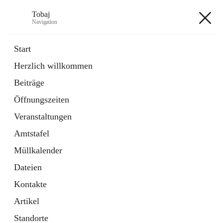
Tobaj
Navigation
Tobaj
Start
Herzlich willkommen
öffnet
Daten & Fakten
Beiträge
in
Externe Webseite
neuem
Öffnungszeiten
Tab
Formulare
2 Schnellzugriffe
Veranstaltungen
Amtstafel
+3
Müllkalender
Dateien
Kontakte
Artikel
Hauptadresse
Standorte