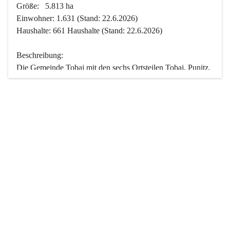
Größe:   5.813 ha
Einwohner: 1.631 (Stand: 22.6.2026)
Haushalte: 661 Haushalte (Stand: 22.6.2026)
Beschreibung:
Die Gemeinde Tobaj mit den sechs Ortsteilen Tobaj, Punitz, 
Deutsch Tschantschendorf, Kroatisch Tschantschendorf, 
Hasendorf und Tudersdorf ist eine der flächengrößten 
Gemeinden des Burgenlandes. Ein Großteil der Fläche ist 
mit Wald bedeckt. Fünf Ortsteile liegen im Stremtal, die 
Streusiedlung Punitz liegt zwischen dem Strem- und dem 
Pinkatal.
Besonders charakteristisch ist das reichhaltige und 
vielfältige Vereinsleben. Das kulturelle und gesellschaftliche 
Leben wird weitgehend von diesen Vereinen und deren 
Veranstaltungen geprägt.
Der größte Reichtum der Gemeinde liegt in der idyllischen 