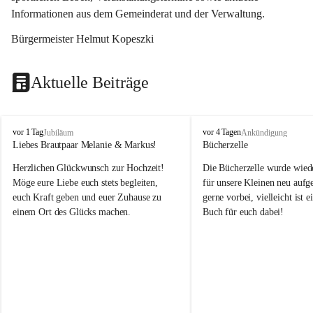
Informationen aus dem Gemeinderat und der Verwaltung. 
Bürgermeister Helmut Kopeszki
Aktuelle Beiträge
T
T
vor 1 Tag
vor 4 Tagen
Jubiläum
Ankündigung
o
o
Liebes Brautpaar Melanie & Markus!
Bücherzelle
b
b
Herzlichen Glückwunsch zur Hochzeit!
Die Bücherzelle wurde wiede
a
a
j
j
Möge eure Liebe euch stets begleiten, 
für unsere Kleinen neu aufge
euch Kraft geben und euer Zuhause zu 
gerne vorbei, vielleicht ist e
einem Ort des Glücks machen.
Buch für euch dabei!
Leider wurde die Bücherzelle
die Entsorgung von alten 
Katalogen/Prospekten/Zeitsch
teilweise in ausländischer S