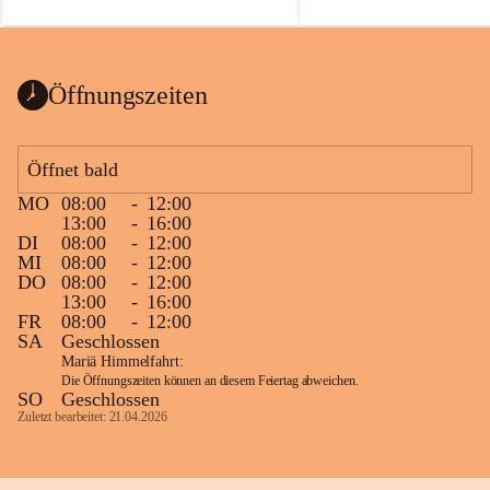
auch einer alten, nicht funkt
Wanduhr (!) benutzt und mu
ausgeräumt werden.
Das Gemeindeamt freut sich 
Öffnungszeiten
Spende >lesenswerter< Büch
Zeitschriften. Bitte geben Si
im Gemeindeamt ab, damit d
Öffnet bald
vorsortiert in die Bücherzel
MO
08:00
-
12:00
werden können.
13:00
-
16:00
Gleichzeitig möchten wir uns
DI
08:00
-
12:00
MI
08:00
-
12:00
sehr herzlich bedanken, die b
DO
08:00
-
12:00
tolle Bücher spendiert haben
13:00
-
16:00
FR
08:00
-
12:00
SA
Geschlossen
Mariä Himmelfahrt:
Die Öffnungszeiten können an diesem Feiertag abweichen.
SO
Geschlossen
Zuletzt bearbeitet: 21.04.2026