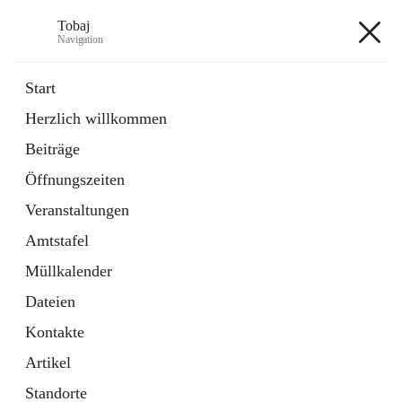
Tobaj
Navigation
Tobaj
Start
Herzlich willkommen
öffnet
Daten & Fakten
Beiträge
in
Externe Webseite
neuem
Öffnungszeiten
Tab
Formulare
2 Schnellzugriffe
Veranstaltungen
Amtstafel
+3
Müllkalender
Dateien
Kontakte
Artikel
Hauptadresse
Standorte