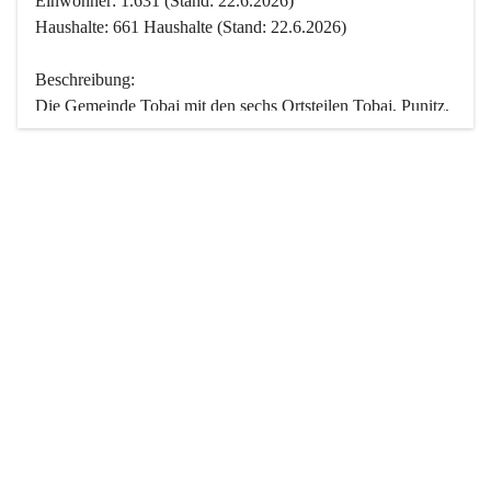
Einwohner: 1.631 (Stand: 22.6.2026)
Haushalte: 661 Haushalte (Stand: 22.6.2026)
Beschreibung:
Die Gemeinde Tobaj mit den sechs Ortsteilen Tobaj, Punitz, 
Deutsch Tschantschendorf, Kroatisch Tschantschendorf, 
Hasendorf und Tudersdorf ist eine der flächengrößten 
Gemeinden des Burgenlandes. Ein Großteil der Fläche ist 
mit Wald bedeckt. Fünf Ortsteile liegen im Stremtal, die 
Streusiedlung Punitz liegt zwischen dem Strem- und dem 
Pinkatal.
Besonders charakteristisch ist das reichhaltige und 
vielfältige Vereinsleben. Das kulturelle und gesellschaftliche 
Leben wird weitgehend von diesen Vereinen und deren 
Veranstaltungen geprägt.
Der größte Reichtum der Gemeinde liegt in der idyllischen 
Landschaft und der intakten Natur. Basierend darauf sowie 
den Freizeitangeboten, wie Wandern, Reiten, Radfahren, 