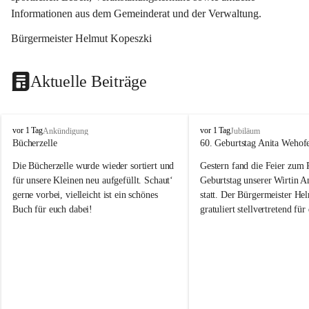
Informationen aus dem Gemeinderat und der Verwaltung. 
Bürgermeister Helmut Kopeszki
Aktuelle Beiträge
T
T
vor 1 Tag
vor 1 Tag
Ankündigung
Jubiläum
o
o
Bücherzelle
60. Geburtstag Anita Wehof
b
b
Die Bücherzelle wurde wieder sortiert und 
Gestern fand die Feier zum
a
a
j
j
für unsere Kleinen neu aufgefüllt. Schaut‘ 
Geburtstag unserer Wirtin A
gerne vorbei, vielleicht ist ein schönes 
statt. Der Bürgermeister He
Buch für euch dabei!
gratuliert stellvertretend fü
Tobaj sehr herzlich zu ihrem
Geburtstag.
Leider wurde die Bücherzelle zuletzt für 
Liebe Anita!
die Entsorgung von alten 
Katalogen/Prospekten/Zeitschriften, 
Die Jahre vergehen, doch dei
teilweise in ausländischer Sprache, sowie 
jung – und das ist das Schön