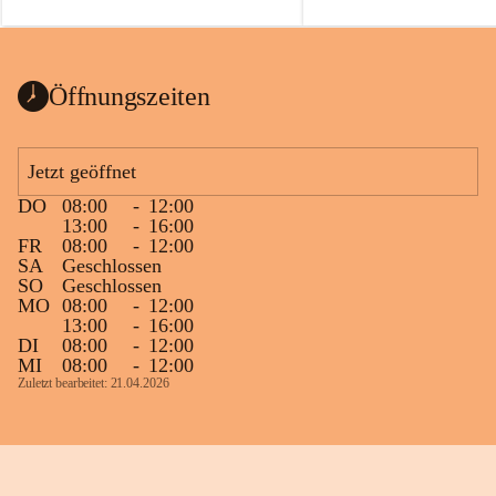
auch einer alten, nicht funktionierenden 
Zum 60. Geburtstag wünsche
Wanduhr (!) benutzt und musste 
Gesundheit, Gelassenheit un
ausgeräumt werden.
Portion Lebenslust.
Das Gemeindeamt freut sich sehr über die 
Öffnungszeiten
Spende >lesenswerter< Bücher und 
Zeitschriften. Bitte geben Sie diese aber 
im Gemeindeamt ab, damit diese Bücher 
Jetzt geöffnet
vorsortiert in die Bücherzelle eingeräumt 
DO
08:00
-
12:00
werden können.
13:00
-
16:00
Gleichzeitig möchten wir uns bei all Jenen 
FR
08:00
-
12:00
SA
Geschlossen
sehr herzlich bedanken, die bereits viele 
SO
Geschlossen
tolle Bücher spendiert haben.
MO
08:00
-
12:00
13:00
-
16:00
DI
08:00
-
12:00
MI
08:00
-
12:00
Zuletzt bearbeitet: 21.04.2026