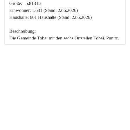
Größe:   5.813 ha
Einwohner: 1.631 (Stand: 22.6.2026)
Haushalte: 661 Haushalte (Stand: 22.6.2026)
Beschreibung:
Die Gemeinde Tobaj mit den sechs Ortsteilen Tobaj, Punitz, 
Deutsch Tschantschendorf, Kroatisch Tschantschendorf, 
Hasendorf und Tudersdorf ist eine der flächengrößten 
Gemeinden des Burgenlandes. Ein Großteil der Fläche ist 
mit Wald bedeckt. Fünf Ortsteile liegen im Stremtal, die 
Streusiedlung Punitz liegt zwischen dem Strem- und dem 
Pinkatal.
Besonders charakteristisch ist das reichhaltige und 
vielfältige Vereinsleben. Das kulturelle und gesellschaftliche 
Leben wird weitgehend von diesen Vereinen und deren 
Veranstaltungen geprägt.
Der größte Reichtum der Gemeinde liegt in der idyllischen 