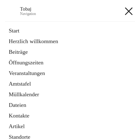
Tobaj
Navigation
Tobaj
Start
Herzlich willkommen
öffnet
Daten & Fakten
Beiträge
in
Externe Webseite
neuem
Öffnungszeiten
Tab
Formulare
2 Schnellzugriffe
Veranstaltungen
Amtstafel
+3
Müllkalender
Dateien
Kontakte
Artikel
Hauptadresse
Standorte