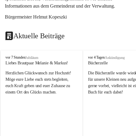
Informationen aus dem Gemeinderat und der Verwaltung. 
Bürgermeister Helmut Kopeszki
Aktuelle Beiträge
T
T
vor 7 Stunden
vor 4 Tagen
Jubiläum
Ankündigung
o
o
Liebes Brautpaar Melanie & Markus!
Bücherzelle
b
b
Herzlichen Glückwunsch zur Hochzeit!
Die Bücherzelle wurde wiede
a
a
j
j
Möge eure Liebe euch stets begleiten, 
für unsere Kleinen neu aufge
euch Kraft geben und euer Zuhause zu 
gerne vorbei, vielleicht ist e
einem Ort des Glücks machen.
Buch für euch dabei!
Leider wurde die Bücherzelle
die Entsorgung von alten 
Katalogen/Prospekten/Zeitsch
teilweise in ausländischer S