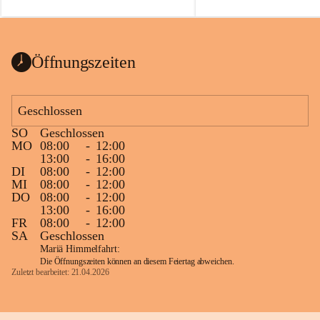
auch einer alten, nicht funkt
Wanduhr (!) benutzt und mu
ausgeräumt werden.
Das Gemeindeamt freut sich 
Öffnungszeiten
Spende >lesenswerter< Büch
Zeitschriften. Bitte geben Si
im Gemeindeamt ab, damit d
Geschlossen
vorsortiert in die Bücherzel
SO
Geschlossen
werden können.
MO
08:00
-
12:00
Gleichzeitig möchten wir uns
13:00
-
16:00
DI
08:00
-
12:00
sehr herzlich bedanken, die b
MI
08:00
-
12:00
tolle Bücher spendiert haben
DO
08:00
-
12:00
13:00
-
16:00
FR
08:00
-
12:00
SA
Geschlossen
Mariä Himmelfahrt:
Die Öffnungszeiten können an diesem Feiertag abweichen.
Zuletzt bearbeitet: 21.04.2026