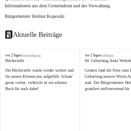
Informationen aus dem Gemeinderat und der Verwaltung. 
Bürgermeister Helmut Kopeszki
Aktuelle Beiträge
T
T
vor 2 Tagen
vor 2 Tagen
Ankündigung
Jubiläum
o
o
Bücherzelle
60. Geburtstag Anita Wehof
b
b
Die Bücherzelle wurde wieder sortiert und 
Gestern fand die Feier zum
a
a
j
j
für unsere Kleinen neu aufgefüllt. Schaut‘ 
Geburtstag unserer Wirtin A
gerne vorbei, vielleicht ist ein schönes 
statt. Der Bürgermeister He
Buch für euch dabei!
gratuliert stellvertretend fü
Tobaj sehr herzlich zu ihrem
Geburtstag.
Leider wurde die Bücherzelle zuletzt für 
Liebe Anita!
die Entsorgung von alten 
Katalogen/Prospekten/Zeitschriften, 
Die Jahre vergehen, doch dei
teilweise in ausländischer Sprache, sowie 
jung – und das ist das Schön