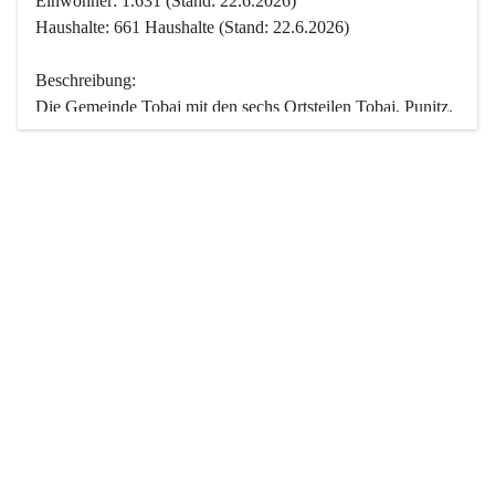
Einwohner: 1.631 (Stand: 22.6.2026)
Haushalte: 661 Haushalte (Stand: 22.6.2026)
Beschreibung:
Die Gemeinde Tobaj mit den sechs Ortsteilen Tobaj, Punitz, 
Deutsch Tschantschendorf, Kroatisch Tschantschendorf, 
Hasendorf und Tudersdorf ist eine der flächengrößten 
Gemeinden des Burgenlandes. Ein Großteil der Fläche ist 
mit Wald bedeckt. Fünf Ortsteile liegen im Stremtal, die 
Streusiedlung Punitz liegt zwischen dem Strem- und dem 
Pinkatal.
Besonders charakteristisch ist das reichhaltige und 
vielfältige Vereinsleben. Das kulturelle und gesellschaftliche 
Leben wird weitgehend von diesen Vereinen und deren 
Veranstaltungen geprägt.
Der größte Reichtum der Gemeinde liegt in der idyllischen 
Landschaft und der intakten Natur. Basierend darauf sowie 
den Freizeitangeboten, wie Wandern, Reiten, Radfahren, 