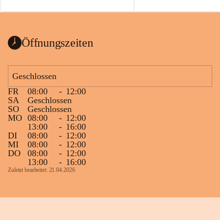
auch einer alten, nicht funktionierenden 
Zum 60. Geburtstag wünsche
Wanduhr (!) benutzt und musste 
Gesundheit, Gelassenheit un
ausgeräumt werden.
Portion Lebenslust.
Das Gemeindeamt freut sich sehr über die 
Öffnungszeiten
Spende >lesenswerter< Bücher und 
Zeitschriften. Bitte geben Sie diese aber 
im Gemeindeamt ab, damit diese Bücher 
Geschlossen
vorsortiert in die Bücherzelle eingeräumt 
FR
08:00
-
12:00
werden können.
SA
Geschlossen
Gleichzeitig möchten wir uns bei all Jenen 
SO
Geschlossen
MO
08:00
-
12:00
sehr herzlich bedanken, die bereits viele 
13:00
-
16:00
tolle Bücher spendiert haben.
DI
08:00
-
12:00
MI
08:00
-
12:00
DO
08:00
-
12:00
13:00
-
16:00
Zuletzt bearbeitet: 21.04.2026