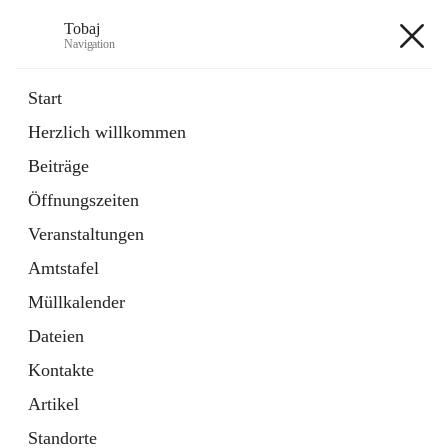
Tobaj
Navigation
Tobaj
Start
Herzlich willkommen
öffnet
Daten & Fakten
Beiträge
in
Externe Webseite
neuem
Öffnungszeiten
Tab
Formulare
2 Schnellzugriffe
Veranstaltungen
Amtstafel
+3
Müllkalender
Dateien
Kontakte
Artikel
Hauptadresse
Standorte